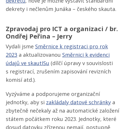
dekretů
, nově je možné vystavit standardní
dekrety i nečlenům Junáka – českého skauta.
Zpravodaj pro ICT a organizaci / br.
Ondřej Peřina – Jerry
Vydali jsme
Směrnice k registraci pro rok
2023
a aktualizovanou
Směrnici k evidenci
údajů ve skautISu
(dílčí úpravy v souvislosti
s registrací, zrušením zapisování revizních
komisí atd.).
Vyzýváme a podporujeme organizační
jednotky, aby si
zakládaly datové schránky
a
zbytečně nečekaly až na automatické založení
státem počátkem roku 2023. Jednotky, které
dosud datovku zřízenou nemají, postupně