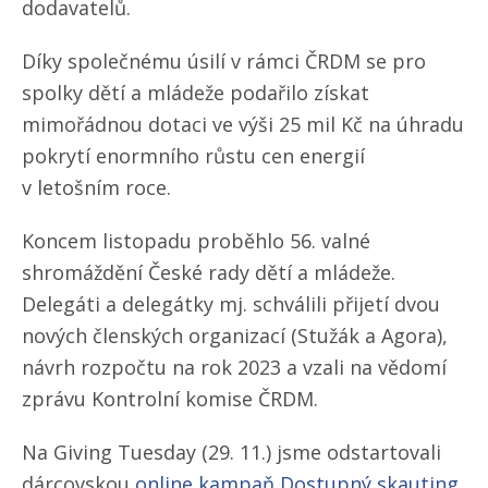
dodavatelů.
Díky společnému úsilí v rámci ČRDM se pro
spolky dětí a mládeže podařilo získat
mimořádnou dotaci ve výši 25 mil Kč na úhradu
pokrytí enormního růstu cen energií
v letošním roce.
Koncem listopadu proběhlo 56. valné
shromáždění České rady dětí a mládeže.
Delegáti a delegátky mj. schválili přijetí dvou
nových členských organizací (Stužák a Agora),
návrh rozpočtu na rok 2023 a vzali na vědomí
zprávu Kontrolní komise ČRDM.
Na Giving Tuesday (29. 11.) jsme odstartovali
dárcovskou
online kampaň Dostupný skauting