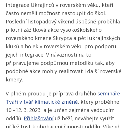
integrace Ukrajinců v roverském věku, kteří
často neměli možnost nastoupit do škol.
Poslední listopadový víkend úspěšně proběhla
pilotní zážitková akce vysokoškolského
roverského kmene Skrypta a pěti ukrajinských
kluků a holek v roverském věku pro podporu
jejich integrace. V návaznosti na to
připravujeme podpůrnou metodiku tak, aby
podobné akce mohly realizovat i další roverské
kmeny.
V plném proudu je příprava druhého
semináře
Tváří v tvář klimatické změně
, který proběhne
10.–12. 3. 2023 a je určen zejména vedoucím
oddílů.
Přihlašování
už běží, neváhejte využít
příležitost k obohacení činnosti oddílu. Víkend