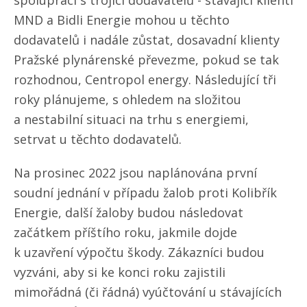
spolupráci s trojicí dodavatelů - stávající klienti
MND a Bidli Energie mohou u těchto
dodavatelů i nadále zůstat, dosavadní klienty
Pražské plynárenské převezme, pokud se tak
rozhodnou, Centropol energy. Následující tři
roky plánujeme, s ohledem na složitou
a nestabilní situaci na trhu s energiemi,
setrvat u těchto dodavatelů.
Na prosinec 2022 jsou naplánována první
soudní jednání v případu žalob proti Kolibřík
Energie, další žaloby budou následovat
začátkem příštího roku, jakmile dojde
k uzavření výpočtu škody. Zákazníci budou
vyzváni, aby si ke konci roku zajistili
mimořádná (či řádná) vyúčtování u stávajících