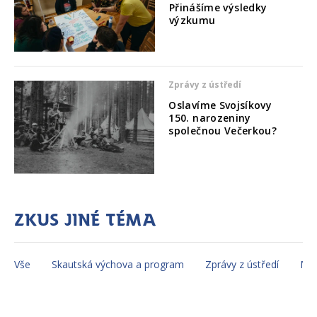
Přinášíme výsledky
výzkumu
Zprávy z ústředí
Oslavíme Svojsíkovy
150. narozeniny
společnou Večerkou?
Zkus jiné téma
Vše
Skautská výchova a program
Zprávy z ústředí
Mez