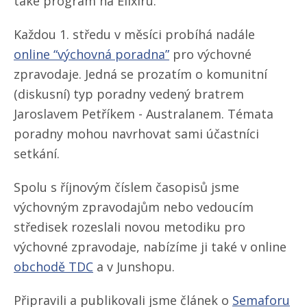
také program na Elixíru.
Každou 1. středu v měsíci probíhá nadále
online “výchovná poradna”
pro výchovné
zpravodaje. Jedná se prozatím o komunitní
(diskusní) typ poradny vedený bratrem
Jaroslavem Petříkem - Australanem. Témata
poradny mohou navrhovat sami účastníci
setkání.
Spolu s říjnovým číslem časopisů jsme
výchovným zpravodajům nebo vedoucím
středisek rozeslali novou metodiku pro
výchovné zpravodaje, nabízíme ji také v online
obchodě TDC
a v Junshopu.
Připravili a publikovali jsme článek o
Semaforu