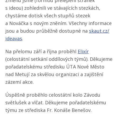
Změnu jsme (formou přelepení stránek
s ideou) zohlednili ve stávajících stezkách,
chystáme dotisk všech stupňů stezek
a Nováčka s novým zněním. Všechny informace
jsou a budou průběžně dostupné na
skaut.cz/​
ideavas
.
Na přelomu září a října proběhl
Elixír
(celostátní setkání oddílových týmů). Děkujeme
pořadatelskému středisku ÚTA Nové Město
nad Metují za skvělou organizaci a zajištění
zázemí akce.
Úspěšně proběhlo celostátní kolo Závodu
světlušek a vlčat. Děkujeme pořadatelskému
týmu ze střediska Fr. Konáše Benešov.