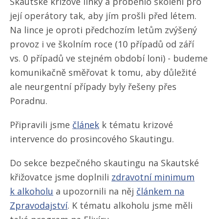
Skautské krizové linky a proběhlo školení pro
její operátory tak, aby jím prošli před létem.
Na lince je oproti předchozím letům zvýšený
provoz i ve školním roce (10 případů od září
vs. 0 případů ve stejném období loni) - budeme
komunikačně směřovat k tomu, aby důležité
ale neurgentní případy byly řešeny přes
Poradnu.
Připravili jsme
článek
k tématu krizové
intervence do prosincového Skautingu.
Do sekce bezpečného skautingu na Skautské
křižovatce jsme doplnili
zdravotní minimum
k alkoholu
a upozornili na něj
článkem na
Zpravodajství
. K tématu alkoholu jsme měli