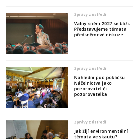
Zprávy z ústředí
Valný sněm 2027 se blíží.
Představujeme témata
předsněmové diskuze
Zprávy z ústředí
Nahlédni pod pokličku
Náčelnictva jako
pozorovatel či
pozorovatelka
Zprávy z ústředí
Jak žijí environmentální
témata ve skautu?