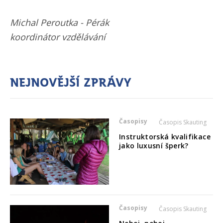
Michal Peroutka - Pérák
koordinátor vzdělávání
Nejnovější zprávy
Časopisy
Časopis Skauting
Instruktorská kvalifikace
jako luxusní šperk?
Časopisy
Časopis Skauting