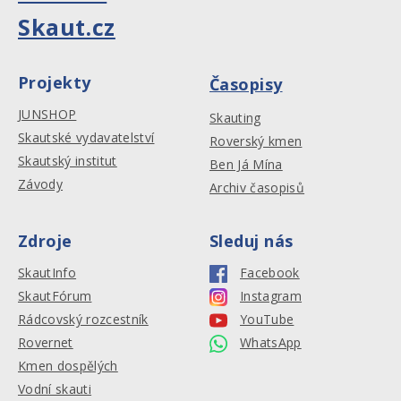
Skaut.cz
Projekty
Časopisy
JUNSHOP
Skauting
Skautské vydavatelství
Roverský kmen
Skautský institut
Ben Já Mína
Závody
Archiv časopisů
Zdroje
Sleduj nás
SkautInfo
Facebook
SkautFórum
Instagram
Rádcovský rozcestník
YouTube
Rovernet
WhatsApp
Kmen dospělých
Vodní skauti