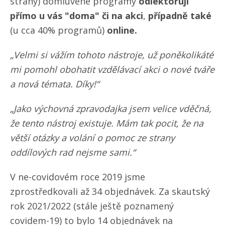
strany) domluvené programy
odlektorují
přímo u vás "doma" či na akci
,
případně také
(u cca 40% programů)
online.
„Velmi si vážím tohoto nástroje, už poněkolikáté
mi pomohl obohatit vzdělávací akci o nové tváře
a nová témata. Díky!“
„Jako výchovná zpravodajka jsem velice vděčná,
že tento nástroj existuje. Mám tak pocit, že na
větší otázky a volání o pomoc ze strany
oddílových rad nejsme sami.“
V ne-covidovém roce 2019 jsme
zprostředkovali až 34 objednávek. Za skautský
rok 2021/​2022 (stále ještě poznamený
covidem-19) to bylo 14 objednávek na