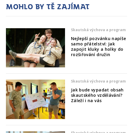
Mohlo by tě zajímat
Skautská výchova a program
Nejlepší pozvánku napíše
samo přátelství: Jak
zapojit kluky a holky do
rozšiřování družin
Skautská výchova a program
Jak bude vypadat obsah
skautského vzdělávání?
Záleží i na vás
Skautská výchova a program