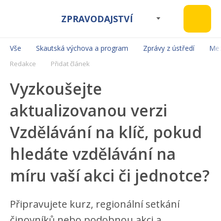
ZPRAVODAJSTVÍ
Vše
Skautská výchova a program
Zprávy z ústředí
Mez
Redakce
Přidat článek
Vyzkoušejte
aktualizovanou verzi
Vzdělávání na klíč, pokud
hledáte vzdělávání na
míru vaší akci či jednotce?
Připravujete kurz, regionální setkání
činovníků nebo podobnou akci a