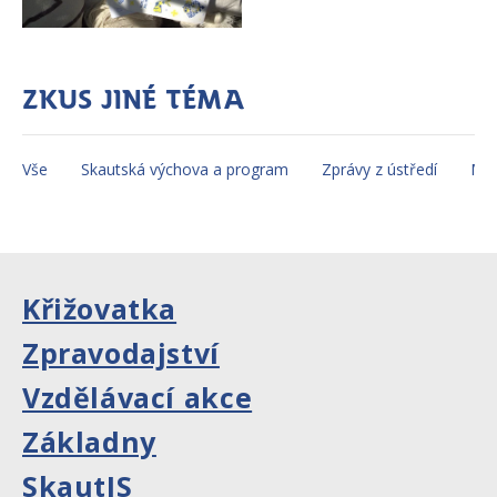
Zkus jiné téma
Vše
Skautská výchova a program
Zprávy z ústředí
Mez
Křižovatka
Zpravodajství
Vzdělávací akce
Základny
SkautIS