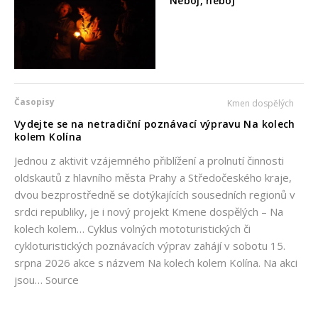
Neboj, neboj
Časopisy
Kmen dospělých
Vydejte se na netradiční poznávací výpravu Na kolech
kolem Kolína
Jednou z aktivit vzájemného přiblížení a prolnutí činnosti
oldskautů z hlavního města Prahy a Středočeského kraje,
dvou bezprostředně se dotýkajících sousedních regionů v
srdci republiky, je i nový projekt Kmene dospělých – Na
kolech kolem… Cyklus volných mototuristických či
cykloturistických poznávacích výprav zahájí v sobotu 15.
srpna 2026 akce s názvem Na kolech kolem Kolína. Na akci
jsou… Source