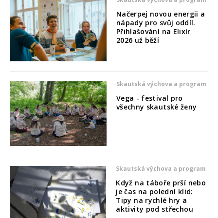
Načerpej novou energii a
nápady pro svůj oddíl.
Přihlašování na Elixír
2026 už běží
Skautská výchova a program
Vega - festival pro
všechny skautské ženy
Skautská výchova a program
Když na táboře prší nebo
je čas na polední klid:
Tipy na rychlé hry a
aktivity pod střechou