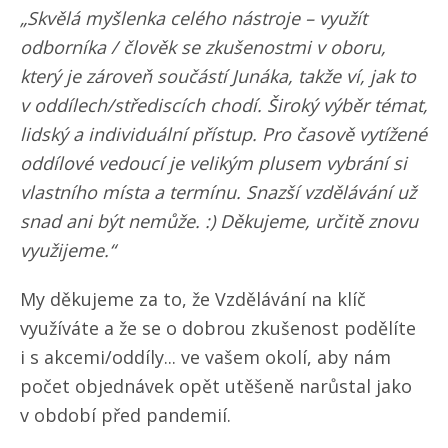
„Skvělá myšlenka celého nástroje – využít
odborníka / člověk se zkušenostmi v oboru,
který je zároveň součástí Junáka, takže ví, jak to
v oddílech/​střediscích chodí. Široký výběr témat,
lidský a individuální přístup. Pro časově vytížené
oddílové vedoucí je velikým plusem vybrání si
vlastního místa a termínu. Snazší vzdělávání už
snad ani být nemůže. :) Děkujeme, určitě znovu
využijeme.“
My děkujeme za to, že Vzdělávání na klíč
využíváte a že se o dobrou zkušenost podělíte
i s akcemi/​oddíly... ve vašem okolí, aby nám
počet objednávek opět utěšeně narůstal jako
v období před pandemií.