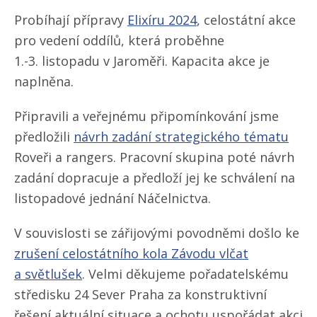
Probíhají přípravy
Elixíru 2024
, celostátní akce
pro vedení oddílů, která proběhne
1.-3. listopadu v Jaroměři. Kapacita akce je
naplněna.
Připravili a veřejnému připomínkování jsme
předložili
návrh zadání strategického tématu
Roveři a rangers. Pracovní skupina poté návrh
zadání dopracuje a předloží jej ke schválení na
listopadové jednání Náčelnictva.
V souvislosti se zářijovými povodněmi došlo ke
zrušení celostátního kola Závodu vlčat
a světlušek
. Velmi děkujeme pořadatelskému
středisku 24 Sever Praha za konstruktivní
řešení aktuální situace a ochotu uspořádat akci