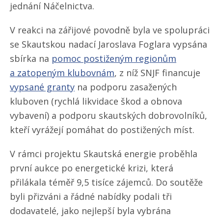
jednání Náčelnictva.
V reakci na zářijové povodně byla ve spolupráci
se Skautskou nadací Jaroslava Foglara vypsána
sbírka na
pomoc postiženým regionům
a zatopeným klubovnám
, z níž SNJF financuje
vypsané granty
na podporu zasažených
kluboven (rychlá likvidace škod a obnova
vybavení) a podporu skautských dobrovolníků,
kteří vyrážejí pomáhat do postižených míst.
V rámci projektu Skautská energie proběhla
první aukce po energetické krizi, která
přilákala téměř 9,5 tisíce zájemců. Do soutěže
byli přizváni a řádné nabídky podali tři
dodavatelé, jako nejlepší byla vybrána