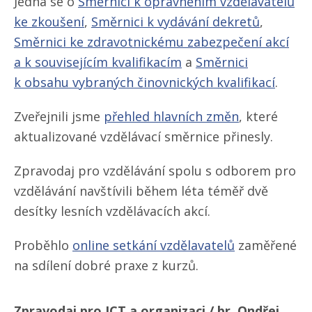
Jedná se o
Směrnici k oprávněním vzdělavatelů
ke zkoušení
,
Směrnici k vydávání dekretů
,
Směrnici ke zdravotnickému zabezpečení akcí
a k souvisejícím kvalifikacím
a
Směrnici
k obsahu vybraných činovnických kvalifikací
.
Zveřejnili jsme
přehled hlavních změn
, které
aktualizované vzdělávací směrnice přinesly.
Zpravodaj pro vzdělávání spolu s odborem pro
vzdělávání navštívili během léta téměř dvě
desítky lesních vzdělávacích akcí.
Proběhlo
online setkání vzdělavatelů
zaměřené
na sdílení dobré praxe z kurzů.
Zpravodaj pro ICT a organizaci / br. Ondřej