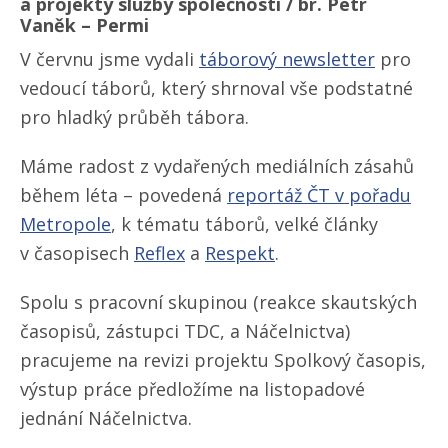
a projekty služby společnosti / br. Petr
Vaněk – Permi
V červnu jsme vydali
táborový newsletter
pro
vedoucí táborů, který shrnoval vše podstatné
pro hladký průběh tábora.
Máme radost z vydařených mediálních zásahů
během léta – povedená
reportáž ČT v pořadu
Metropole
, k tématu táborů, velké články
v časopisech
Reflex
a
Respekt
.
Spolu s pracovní skupinou (reakce skautských
časopisů, zástupci TDC, a Náčelnictva)
pracujeme na revizi projektu Spolkový časopis,
výstup práce předložíme na listopadové
jednání Náčelnictva.