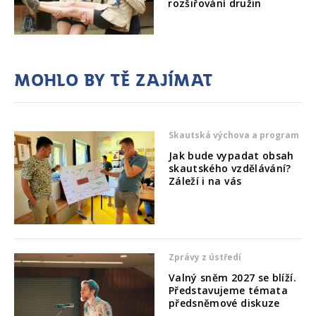
rozšiřování družin
Mohlo by tě zajímat
Skautská výchova a program
Jak bude vypadat obsah
skautského vzdělávání?
Záleží i na vás
Zprávy z ústředí
Valný sněm 2027 se blíží.
Představujeme témata
předsněmové diskuze