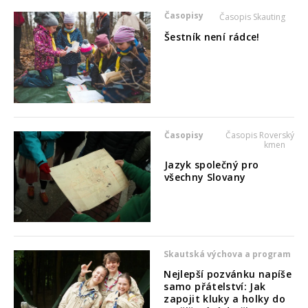
Časopisy
Časopis Skauting
Šestník není rádce!
Časopisy
Časopis Roverský
kmen
Jazyk společný pro
všechny Slovany
Skautská výchova a program
Nejlepší pozvánku napíše
samo přátelství: Jak
zapojit kluky a holky do