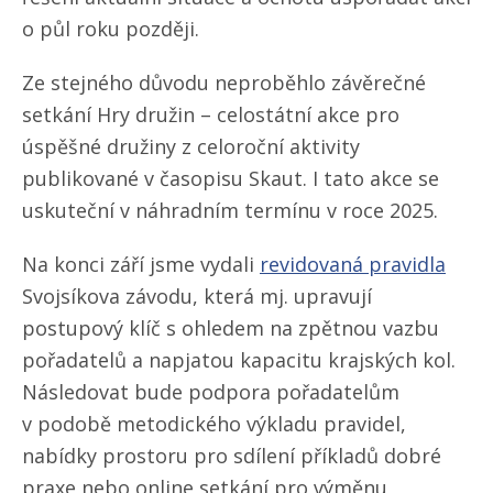
o půl roku později.
Ze stejného důvodu neproběhlo závěrečné
setkání Hry družin – celostátní akce pro
úspěšné družiny z celoroční aktivity
publikované v časopisu Skaut. I tato akce se
uskuteční v náhradním termínu v roce 2025.
Na konci září jsme vydali
revidovaná pravidla
Svojsíkova závodu, která mj. upravují
postupový klíč s ohledem na zpětnou vazbu
pořadatelů a napjatou kapacitu krajských kol.
Následovat bude podpora pořadatelům
v podobě metodického výkladu pravidel,
nabídky prostoru pro sdílení příkladů dobré
praxe nebo online setkání pro výměnu