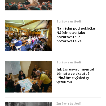
Zprávy z ústředí
Nahlédni pod pokličku
Náčelnictva jako
pozorovatel či
pozorovatelka
Zprávy z ústředí
Jak žijí environmentální
témata ve skautu?
Přinášíme výsledky
výzkumu
Zprávy z ústředí