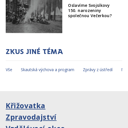
Oslavíme Svojsíkovy
150. narozeniny
společnou Večerkou?
Zkus jiné téma
Vše
Skautská výchova a program
Zprávy z ústředí
Mez
Křižovatka
Zpravodajství