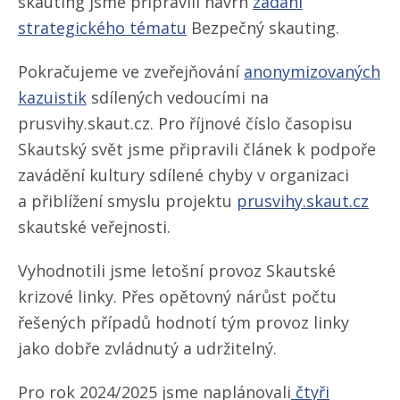
skauting jsme připravili návrh
zadání
strategického tématu
Bezpečný skauting.
Pokračujeme ve zveřejňování
anonymizovaných
kazuistik
sdílených vedoucími na
prusvihy.skaut.cz. Pro říjnové číslo časopisu
Skautský svět jsme připravili článek k podpoře
zavádění kultury sdílené chyby v organizaci
a přiblížení smyslu projektu
prusvihy.skaut.cz
skautské veřejnosti.
Vyhodnotili jsme letošní provoz Skautské
krizové linky. Přes opětovný nárůst počtu
řešených případů hodnotí tým provoz linky
jako dobře zvládnutý a udržitelný.
Pro rok 2024/​2025 jsme naplánovali
čtyři