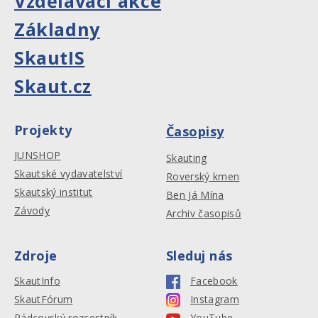
Vzdělávací akce
Základny
SkautIS
Skaut.cz
Projekty
Časopisy
JUNSHOP
Skauting
Skautské vydavatelství
Roverský kmen
Skautský institut
Ben Já Mína
Závody
Archiv časopisů
Zdroje
Sleduj nás
SkautInfo
Facebook
SkautFórum
Instagram
Rádcovský rozcestník
YouTube