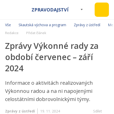
ZPRAVODAJSTVÍ
Vše
Skautská výchova a program
Zprávy z ústředí
Mez
Redakce
Přidat článek
Zprávy Výkonné rady za
období červenec – září
2024
Informace o aktivitách realizovaných
Výkonnou radou a na ni napojenými
celostátními dobrovolnickými týmy.
Zprávy z ústředí
19. 11. 2024
Sdílet