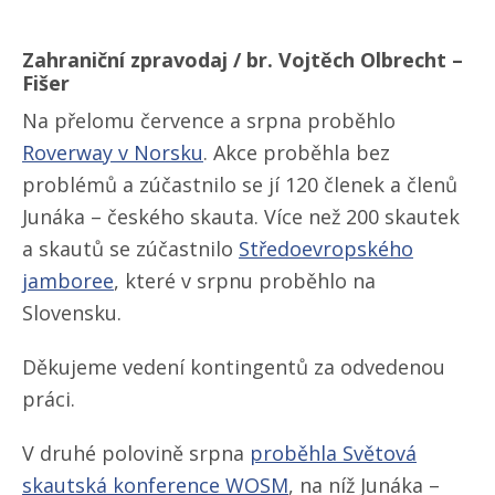
Zahraniční zpravodaj / br. Vojtěch Olbrecht –
Fišer
Na přelomu července a srpna proběhlo
Roverway v Norsku
. Akce proběhla bez
problémů a zúčastnilo se jí 120 členek a členů
Junáka – českého skauta. Více než 200 skautek
a skautů se zúčastnilo
Středoevropského
jamboree
, které v srpnu proběhlo na
Slovensku.
Děkujeme vedení kontingentů za odvedenou
práci.
V druhé polovině srpna
proběhla Světová
skautská konference WOSM
, na níž Junáka –