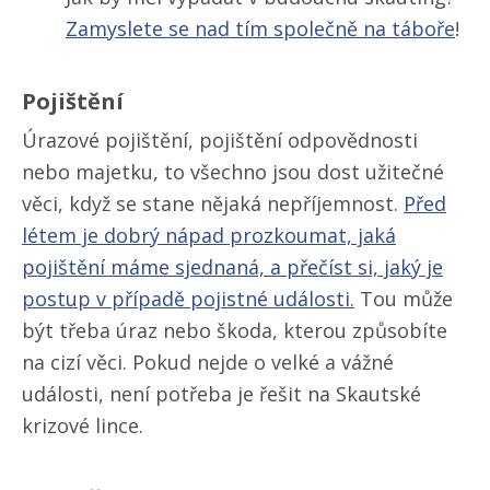
Zamyslete se nad tím společně na táboře
!
Pojištění
Úrazové pojištění, pojištění odpovědnosti
nebo majetku, to všechno jsou dost užitečné
věci, když se stane nějaká nepříjemnost.
Před
létem je dobrý nápad prozkoumat, jaká
pojištění máme sjednaná, a přečíst si, jaký je
postup v případě pojistné události.
Tou může
být třeba úraz nebo škoda, kterou způsobíte
na cizí věci. Pokud nejde o velké a vážné
události, není potřeba je řešit na Skautské
krizové lince.