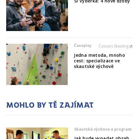
SI Výběrka: 4 nové džoby
Časopisy
Časopis Skauting
Jedna metoda, mnoho
cest: specializace ve
skautské výchově
Mohlo by tě zajímat
Skautská výchova a program
Jak bude vypadat obsah