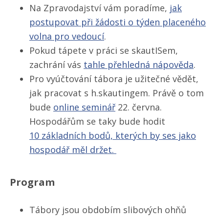
Na Zpravodajství vám poradíme,
jak
postupovat při žádosti o týden placeného
volna pro vedoucí
.
Pokud tápete v práci se skautISem,
zachrání vás
tahle přehledná nápověda
.
Pro vyúčtování tábora je užitečné vědět,
jak pracovat s h.skautingem. Právě o tom
bude
online seminář
22. června.
Hospodářům se taky bude hodit
10 základních bodů, kterých by ses jako
hospodář měl držet.
Program
Tábory jsou obdobím slibových ohňů