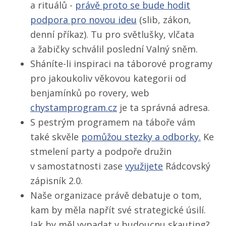
a rituálů -
právě proto se bude hodit
podpora pro novou ideu
(slib, zákon,
denní příkaz). Tu pro světlušky, vlčata
a žabičky schválil poslední Valný sněm.
Sháníte-li inspiraci na táborové programy
pro jakoukoliv věkovou kategorii od
benjamínků po rovery, web
chystamprogram.cz
je ta správná adresa.
S pestrým programem na táboře vám
také skvěle
pomůžou stezky a odborky.
Ke
stmelení party a podpoře družin
v samostatnosti zase
využijete
Rádcovský
zápisník 2.0.
Naše organizace právě debatuje o tom,
kam by měla napřít své strategické úsilí.
Jak by měl vypadat v budoucnu skauting?