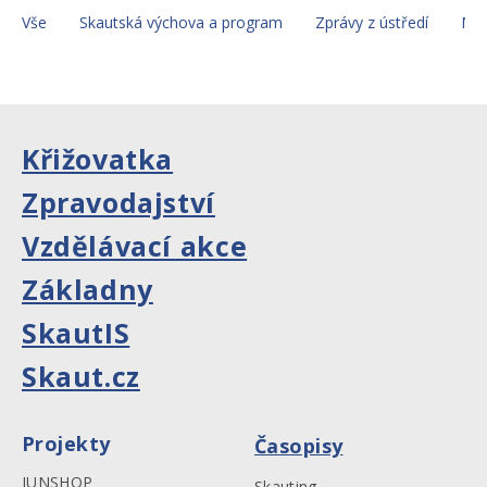
Vše
Skautská výchova a program
Zprávy z ústředí
Mez
Křižovatka
Zpravodajství
Vzdělávací akce
Základny
SkautIS
Skaut.cz
Projekty
Časopisy
JUNSHOP
Skauting