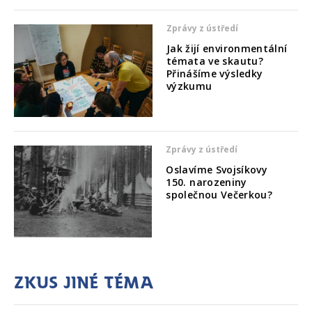
Zprávy z ústředí
Jak žijí environmentální
témata ve skautu?
Přinášíme výsledky
výzkumu
Zprávy z ústředí
Oslavíme Svojsíkovy
150. narozeniny
společnou Večerkou?
Zkus jiné téma