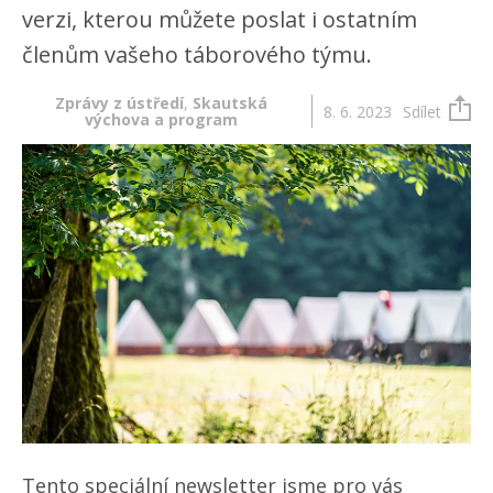
verzi, kterou můžete poslat i ostatním
členům vašeho táborového týmu.
Zprávy z ústředí
,
Skautská
8. 6. 2023
Sdílet
výchova a program
Tento speciální newsletter jsme pro vás