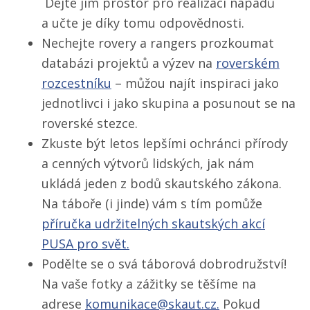
Dejte jim prostor pro realizaci nápadů
a učte je díky tomu odpovědnosti.
Nechejte rovery a rangers prozkoumat
databázi projektů a výzev na
roverském
rozcestníku
– můžou najít inspiraci jako
jednotlivci i jako skupina a posunout se na
roverské stezce.
Zkuste být letos lepšími ochránci přírody
a cenných výtvorů lidských, jak nám
ukládá jeden z bodů skautského zákona.
Na táboře (i jinde) vám s tím pomůže
příručka udržitelných skautských akcí
PUSA pro svět.
Podělte se o svá táborová dobrodružství!
Na vaše fotky a zážitky se těšíme na
adrese
komunikace@skaut.cz.
Pokud