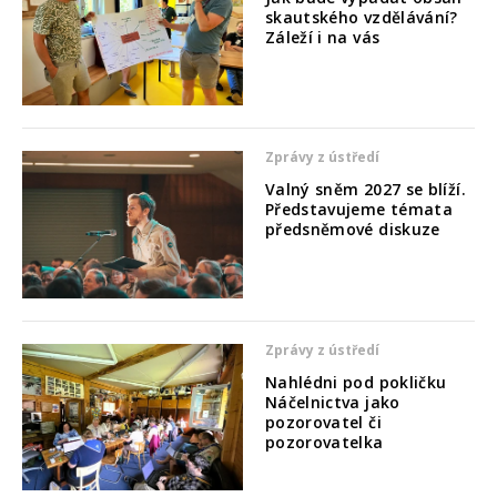
skautského vzdělávání?
Záleží i na vás
Zprávy z ústředí
Valný sněm 2027 se blíží.
Představujeme témata
předsněmové diskuze
Zprávy z ústředí
Nahlédni pod pokličku
Náčelnictva jako
pozorovatel či
pozorovatelka