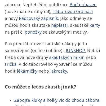
zdarma. Nepřehlédni publikace
Buď pobaven
(nově máme druhý díl),
Táborovou ordinaci
a nový
Rádcovský zápisník.
Jako odměny se
můžou hodit skautské
náplasti,
skautské
karty
na prší či
ponožky
se skautskými motivy.
Pro předtáborové skautské nákupy je tu
samozřejmě (online i offline) i
JUNSHOP.
Nabízí
třeba dva nové druhy
skautských
mikin
nebo
trička.
A do táborového vybavení se můžou
hodit
lékárničky
nebo
lakrosky.
Co můžete letos zkusit jinak?
Zapojte kluky a holky víc do chodu tábora!