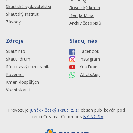
Skautské vydavatelství
Roverský kmen
Skautský institut
Ben Já Mína
Závody
Archiv časopisů
Zdroje
Sleduj nás
SkautInfo
Facebook
SkautFórum
Instagram
Rádcovský rozcestník
YouTube
Rovernet
WhatsApp
Kmen dospělých
Vodní skauti
Provozuje
Junák - český skaut, z. s.
: obsah publikován pod
licencí Creative Commons
BY-NC-SA