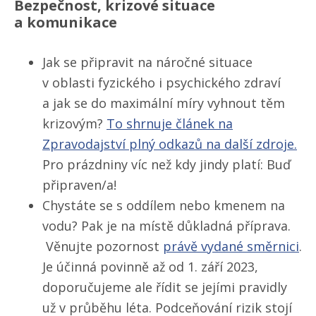
Bezpečnost, krizové situace
a komunikace
Jak se připravit na náročné situace
v oblasti fyzického i psychického zdraví
a jak se do maximální míry vyhnout těm
krizovým?
To shrnuje článek na
Zpravodajství plný odkazů na další zdroje.
Pro prázdniny víc než kdy jindy platí: Buď
připraven/​a!
Chystáte se s oddílem nebo kmenem na
vodu? Pak je na místě důkladná příprava.
Věnujte pozornost
právě vydané směrnici
.
Je účinná povinně až od 1. září 2023,
doporučujeme ale řídit se jejími pravidly
už v průběhu léta. Podceňování rizik stojí