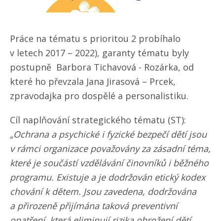
Práce na tématu s prioritou 2 probíhalo
v letech 2017 – 2022), garanty tématu byly
postupně Barbora Tichavová - Rozárka, od
které ho převzala Jana Jirasová – Prcek,
zpravodajka pro dospělé a personalistiku.
Cíl naplňování strategického tématu (ST):
„Ochrana a psychické i fyzické bezpečí dětí jsou
v rámci organizace považovány za zásadní téma,
které je součástí vzdělávání činovníků i běžného
programu. Existuje a je dodržován etický kodex
chování k dětem. Jsou zavedena, dodržována
a přirozeně přijímána taková preventivní
opatření, která eliminují rizika ohrožení dětí