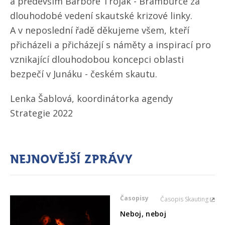
a především Barboře Trojak - Brambůrce za
dlouhodobé vedení skautské krizové linky.
A v neposlední řadě děkujeme všem, kteří
přicházeli a přicházejí s náměty a inspirací pro
vznikající dlouhodobou koncepci oblasti
bezpečí v Junáku - českém skautu.
Lenka Šablová, koordinátorka agendy
Strategie 2022
Nejnovější zprávy
Časopisy
Časopis Skauting
Neboj, neboj