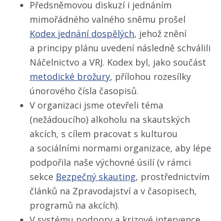
Předsněmovou diskuzí i jednáním
mimořádného valného sněmu prošel
Kodex jednání dospělých
, jehož znění
a principy plánu uvedení následně schválili
Náčelnictvo a VRJ. Kodex byl, jako součást
metodické brožury
, přílohou rozesílky
únorového čísla časopisů.
V organizaci jsme otevřeli téma
(nežádoucího) alkoholu na skautských
akcích, s cílem pracovat s kulturou
a sociálními normami organizace, aby lépe
podpořila naše výchovné úsilí (v rámci
sekce
Bezpečný skauting
, prostřednictvím
článků na Zpravodajství a v časopisech,
programů na akcích).
V systému podpory a krizové intervence