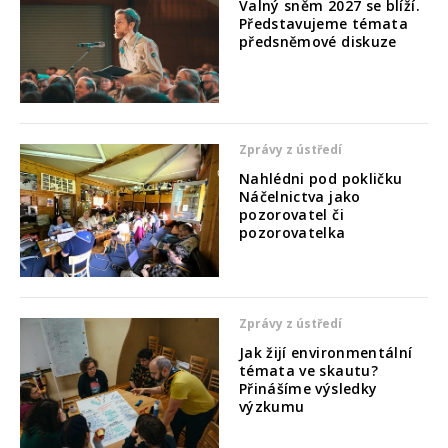
Valný sněm 2027 se blíží.
Představujeme témata
předsněmové diskuze
Zprávy z ústředí
Nahlédni pod pokličku
Náčelnictva jako
pozorovatel či
pozorovatelka
Zprávy z ústředí
Jak žijí environmentální
témata ve skautu?
Přinášíme výsledky
výzkumu