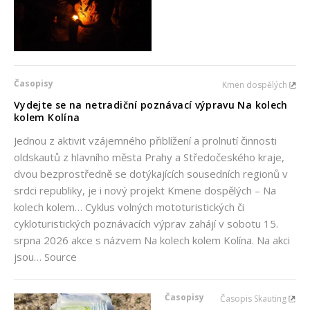
Časopisy
Kmen dospělých
Vydejte se na netradiční poznávací výpravu Na kolech
kolem Kolína
Jednou z aktivit vzájemného přiblížení a prolnutí činnosti
oldskautů z hlavního města Prahy a Středočeského kraje,
dvou bezprostředně se dotýkajících sousedních regionů v
srdci republiky, je i nový projekt Kmene dospělých – Na
kolech kolem… Cyklus volných mototuristických či
cykloturistických poznávacích výprav zahájí v sobotu 15.
srpna 2026 akce s názvem Na kolech kolem Kolína. Na akci
jsou… Source
Časopisy
Časopis Skauting