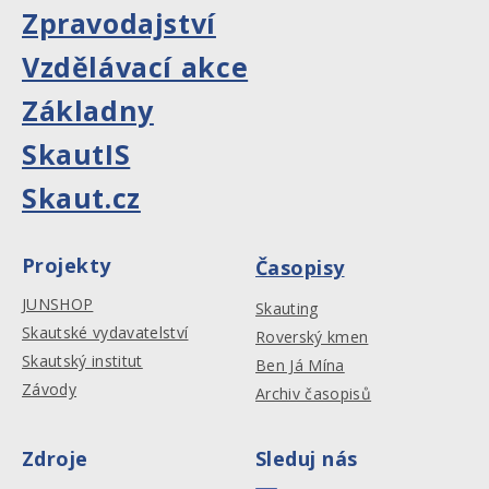
Zpravodajství
Vzdělávací akce
Základny
SkautIS
Skaut.cz
Projekty
Časopisy
JUNSHOP
Skauting
Skautské vydavatelství
Roverský kmen
Skautský institut
Ben Já Mína
Závody
Archiv časopisů
Zdroje
Sleduj nás