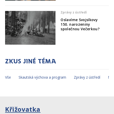
Zprávy z ústředí
Oslavíme Svojsíkovy
150. narozeniny
společnou Večerkou?
Zkus jiné téma
Vše
Skautská výchova a program
Zprávy z ústředí
Mez
Křižovatka