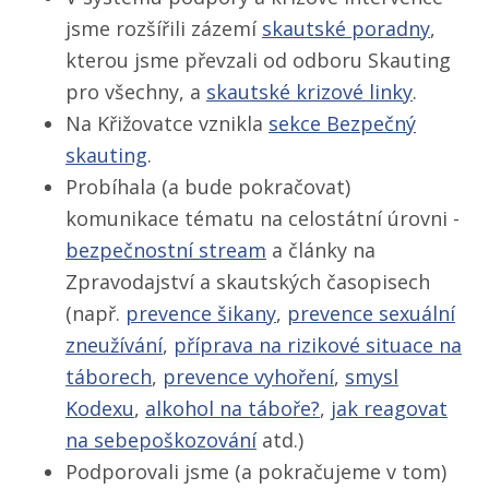
jsme rozšířili zázemí
skautské poradny
,
kterou jsme převzali od odboru Skauting
pro všechny, a
skautské krizové linky
.
Na Křižovatce vznikla
sekce Bezpečný
skauting
.
Probíhala (a bude pokračovat)
komunikace tématu na celostátní úrovni -
bezpečnostní stream
a články na
Zpravodajství a skautských časopisech
(např.
prevence šikany
,
prevence sexuální
zneužívání
,
příprava na rizikové situace na
táborech
,
prevence vyhoření
,
smysl
Kodexu
,
alkohol na táboře?
,
jak reagovat
na sebepoškozování
atd.)
Podporovali jsme (a pokračujeme v tom)