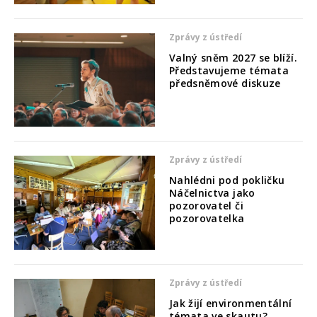
Zprávy z ústředí
Valný sněm 2027 se blíží.
Představujeme témata
předsněmové diskuze
Zprávy z ústředí
Nahlédni pod pokličku
Náčelnictva jako
pozorovatel či
pozorovatelka
Zprávy z ústředí
Jak žijí environmentální
témata ve skautu?