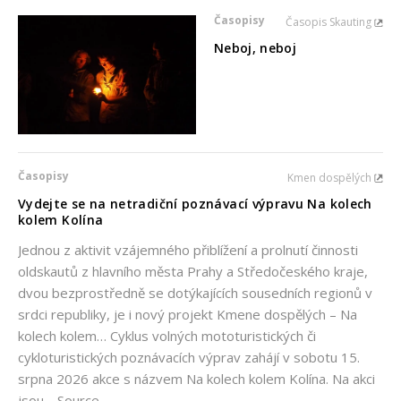
Časopisy
Časopis Skauting
Neboj, neboj
Časopisy
Kmen dospělých
Vydejte se na netradiční poznávací výpravu Na kolech
kolem Kolína
Jednou z aktivit vzájemného přiblížení a prolnutí činnosti
oldskautů z hlavního města Prahy a Středočeského kraje,
dvou bezprostředně se dotýkajících sousedních regionů v
srdci republiky, je i nový projekt Kmene dospělých – Na
kolech kolem… Cyklus volných mototuristických či
cykloturistických poznávacích výprav zahájí v sobotu 15.
srpna 2026 akce s názvem Na kolech kolem Kolína. Na akci
jsou… Source