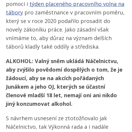
pomoci i
týden placeného pracovního volna na
tábory
pro zaměstnance v pracovním poměru,
který se v roce 2020 podařilo prosadit do
novely zákoníku práce. Jako zásadní však
vnímáme to, aby důraz na význam delších
táborů kladly také oddíly a střediska.
ALKOHOL: Valný sněm ukládá Náčelnictvu,
aby zvýšilo povědomí dospělých o tom, že je
žádoucí, aby se na akcích pořádaných
Junákem a jeho OJ, kterých se účastní
členové mladší 18 let, nemají oni ani nikdo
jiný konzumovat alkohol.
S návrhem usnesení ze ztotožňovalo jak
Náčelnictvo, tak Výkonná rada a i nadále