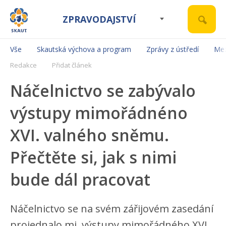
ZPRAVODAJSTVÍ
Vše
Skautská výchova a program
Zprávy z ústředí
Mez
Redakce
Přidat článek
Náčelnictvo se zabývalo
výstupy mimořádnéno
XVI. valného sněmu.
Přečtěte si, jak s nimi
bude dál pracovat
Náčelnictvo se na svém zářijovém zasedání
projednalo mj. výstupy mimořádného XVI.