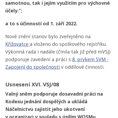
samotnou, tak i jejím využitím pro výchovné
účely.”;
a to s účinností od 1. září 2022.
Nové znění stanov bylo zveřejněno na
Křižovatce
a vloženo do spolkového rejstříku.
Výkonná rada i nadále (činila tak již před mVSJ)
podporuje zavedení a práci s
8. prvkem SVM -
Zapojení do společnosti
v oddílové činnosti.
Usnesení XVI. VSJ/​08
Valný sněm podporuje dosavadní práci na
Kodexu jednání dospělých a ukládá
Náčelnictvu zajistit jeho ukotvení
v organizaci v souladu s úsilím WOSMu