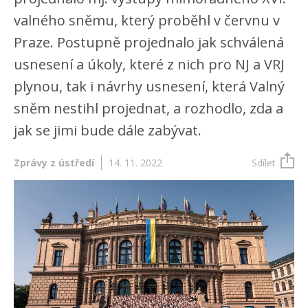
valného sněmu, který proběhl v červnu v
Praze. Postupně projednalo jak schválená
usnesení a úkoly, které z nich pro NJ a VRJ
plynou, tak i návrhy usnesení, která Valný
sněm nestihl projednat, a rozhodlo, zda a
jak se jimi bude dále zabývat.
Zprávy z ústředí
14. 11. 2022
Sdílet