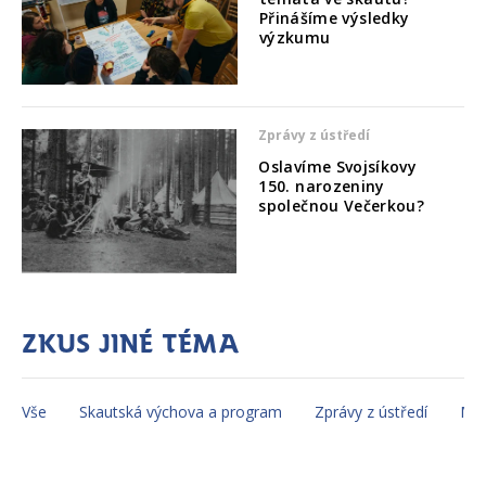
Přinášíme výsledky
výzkumu
Zprávy z ústředí
Oslavíme Svojsíkovy
150. narozeniny
společnou Večerkou?
Zkus jiné téma
Vše
Skautská výchova a program
Zprávy z ústředí
Mez