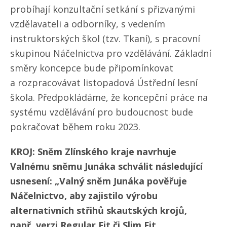
probíhají konzultační setkání s přizvanými
vzdělavateli a odborníky, s vedením
instruktorských škol (tzv. Tkaní), s pracovní
skupinou Náčelnictva pro vzdělávání. Základní
směry koncepce bude připomínkovat
a rozpracovávat listopadová Ústřední lesní
škola. Předpokládáme, že koncepční práce na
systému vzdělávání pro budoucnost bude
pokračovat během roku 2023.
KROJ: Sněm Zlínského kraje navrhuje
Valnému sněmu Junáka schválit následující
usnesení: „Valný sněm Junáka pověřuje
Náčelnictvo, aby zajistilo výrobu
alternativních střihů skautských krojů,
např. verzi Regular Fit či Slim Fit.