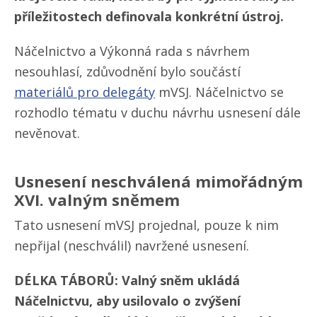
příležitostech definovala konkrétní ústroj.
Náčelnictvo a Výkonná rada s návrhem
nesouhlasí, zdůvodnění bylo součástí
materiálů pro delegáty
mVSJ. Náčelnictvo se
rozhodlo tématu v duchu návrhu usnesení dále
nevěnovat.
Usnesení neschválená mimořádným
XVI. valným sněmem
Tato usnesení mVSJ projednal, pouze k nim
nepřijal (neschválil) navržené usnesení.
DÉLKA TÁBORŮ: Valný sněm ukládá
Náčelnictvu, aby usilovalo o zvýšení