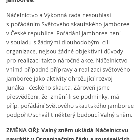
Náčelnictvo a Výkonná rada nesouhlasí
s pořádáním Světového skautského jamboree
v České republice. Pořádání jamboree není
v souladu s žádnými dlouhodobými cíli
organizace, nejsou žádné objektivní důvody
pro realizaci takto náročné akce. Náčelnictvo
vnímá případné přípravy a realizaci světového
jamboree jako aktivity ohrožující rozvoj
Junáka - českého skauta. Zároveň jsme
přesvědčeni, že změní-li se podmínky, má
příp. pořádání Světového skautského jamboree
podpořit/​schválit některý budoucí Valný sněm.
ZMĚNA OŘJ: Valný sněm ukládá Náčelnictvu
navrátit v Organizačním řádu a souvisejících