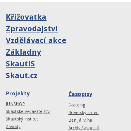
Křižovatka
Zpravodajství
Vzdělávací akce
Základny
SkautIS
Skaut.cz
Projekty
Časopisy
JUNSHOP
Skauting
Skautské vydavatelství
Roverský kmen
Skautský institut
Ben Já Mína
Závody
Archiv časopisů