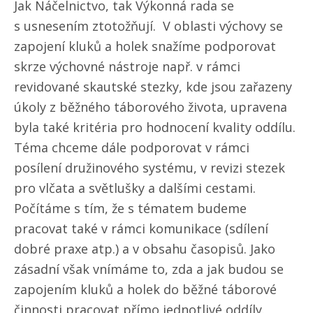
Jak Náčelnictvo, tak Výkonná rada se
s usnesením ztotožňují. V oblasti výchovy se
zapojení kluků a holek snažíme podporovat
skrze výchovné nástroje např. v rámci
revidované skautské stezky, kde jsou zařazeny
úkoly z běžného táborového života, upravena
byla také kritéria pro hodnocení kvality oddílu.
Téma chceme dále podporovat v rámci
posílení družinového systému, v revizi stezek
pro vlčata a světlušky a dalšími cestami.
Počítáme s tím, že s tématem budeme
pracovat také v rámci komunikace (sdílení
dobré praxe atp.) a v obsahu časopisů. Jako
zásadní však vnímáme to, zda a jak budou se
zapojením kluků a holek do běžné táborové
činnosti pracovat přímo jednotlivé oddíly.