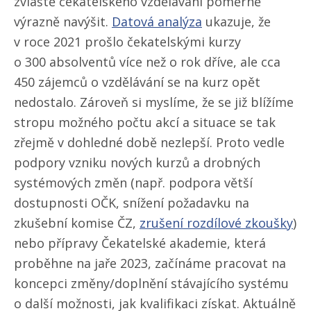
zvláště čekatelského vzdělávání poměrně
výrazně navýšit.
Datová analýza
ukazuje, že
v roce 2021 prošlo čekatelskými kurzy
o 300 absolventů více než o rok dříve, ale cca
450 zájemců o vzdělávání se na kurz opět
nedostalo. Zároveň si myslíme, že se již blížíme
stropu možného počtu akcí a situace se tak
zřejmě v dohledné době nezlepší. Proto vedle
podpory vzniku nových kurzů a drobných
systémových změn (např. podpora větší
dostupnosti OČK, snížení požadavku na
zkušební komise ČZ,
zrušení rozdílové zkoušky
)
nebo přípravy Čekatelské akademie, která
proběhne na jaře 2023, začínáme pracovat na
koncepci změny/​doplnění stávajícího systému
o další možnosti, jak kvalifikaci získat. Aktuálně