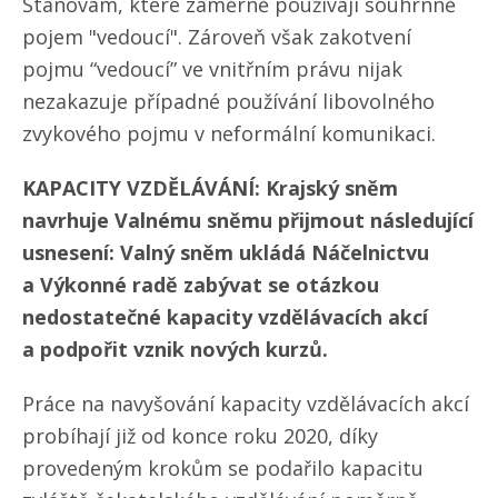
Stanovám, které záměrně používají souhrnně
pojem "vedoucí". Zároveň však zakotvení
pojmu “vedoucí” ve vnitřním právu nijak
nezakazuje případné používání libovolného
zvykového pojmu v neformální komunikaci.
KAPACITY VZDĚLÁVÁNÍ: Krajský sněm
navrhuje Valnému sněmu přijmout následující
usnesení: Valný sněm ukládá Náčelnictvu
a Výkonné radě zabývat se otázkou
nedostatečné kapacity vzdělávacích akcí
a podpořit vznik nových kurzů.
Práce na navyšování kapacity vzdělávacích akcí
probíhají již od konce roku 2020, díky
provedeným krokům se podařilo kapacitu