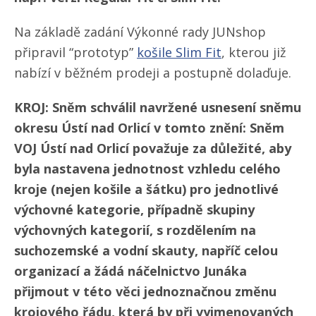
Na základě zadání Výkonné rady JUNshop
připravil “prototyp”
košile Slim Fit
, kterou již
nabízí v běžném prodeji a postupně dolaďuje.
KROJ: Sněm schválil navržené usnesení sněmu
okresu Ústí nad Orlicí v tomto znění: Sněm
VOJ Ústí nad Orlicí považuje za důležité, aby
byla nastavena jednotnost vzhledu celého
kroje (nejen košile a šátku) pro jednotlivé
výchovné kategorie, případně skupiny
výchovných kategorií, s rozdělením na
suchozemské a vodní skauty, napříč celou
organizací a žádá náčelnictvo Junáka
přijmout v této věci jednoznačnou změnu
krojového řádu, která by při vyjmenovaných