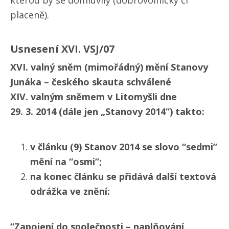
kterou by se domluvily (dobrovolnicky či
placeně).
Usnesení XVI. VSJ/​07
XVI. valný sněm (mimořádný) mění Stanovy
Junáka – českého skauta schválené
XIV. valným sněmem v Litomyšli dne
29. 3. 2014 (dále jen „Stanovy 2014“) takto:
v článku (9) Stanov 2014 se slovo “sedmi”
mění na “osmi”;
na konec článku se přidává další textová
odrážka ve znění:
“Zapojení do společnosti – naplňování