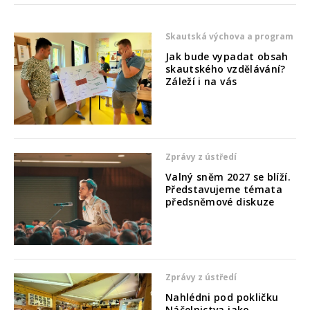
Skautská výchova a program
Jak bude vypadat obsah
skautského vzdělávání?
Záleží i na vás
Zprávy z ústředí
Valný sněm 2027 se blíží.
Představujeme témata
předsněmové diskuze
Zprávy z ústředí
Nahlédni pod pokličku
Náčelnictva jako