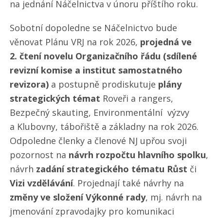
na jednání Náčelnictva v únoru příštího roku.
Sobotní dopoledne se Náčelnictvo bude
věnovat Plánu VRJ na rok 2026,
projedná ve
2. čtení novelu Organizačního řádu (sdílené
revizní komise a institut samostatného
revizora)
a postupně prodiskutuje
plány
strategických témat
Roveři a rangers,
Bezpečný skauting, Environmentální výzvy
a Klubovny, tábořiště a základny na rok 2026.
Odpoledne členky a členové NJ upřou svoji
pozornost na
návrh rozpočtu hlavního spolku
,
návrh
zadání strategického tématu Růst
či
Vizi vzdělávání
. Projednají také návrhy na
změny ve složení Výkonné rady
, mj. návrh na
jmenování zpravodajky pro komunikaci