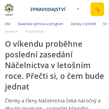
ZPRAVODAJSTVÍ
Vše
Skautská výchova a program
Zprávy z ústředí
Mez
Redakce
Přidat článek
O víkendu proběhne
poslední zasedání
Náčelnictva v letošním
roce. Přečti si, o čem bude
jednat
Členky a členy Náčelnictva čeká náročný a
dlouhý program - rozpočet hlavního