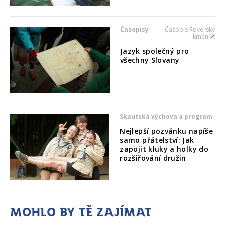
Časopisy
Časopis Roverský
kmen
Jazyk společný pro
všechny Slovany
Skautská výchova a program
Nejlepší pozvánku napíše
samo přátelství: Jak
zapojit kluky a holky do
rozšiřování družin
Mohlo by tě zajímat