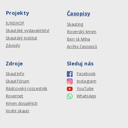
Projekty
Časopisy
JUNSHOP
Skauting
Skautské vydavatelství
Roverský kmen
Skautský institut
Ben Já Mína
Závody
Archiv časopisů
Zdroje
Sleduj nás
SkautInfo
Facebook
SkautFórum
Instagram
Rádcovský rozcestník
YouTube
Rovernet
WhatsApp
Kmen dospělých
Vodní skauti