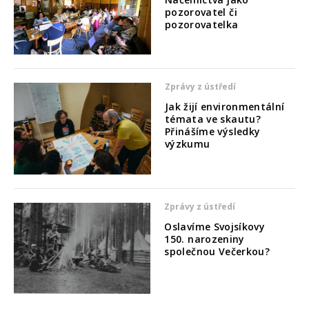
pozorovatel či
pozorovatelka
Zprávy z ústředí
Jak žijí environmentální
témata ve skautu?
Přinášíme výsledky
výzkumu
Zprávy z ústředí
Oslavíme Svojsíkovy
150. narozeniny
společnou Večerkou?