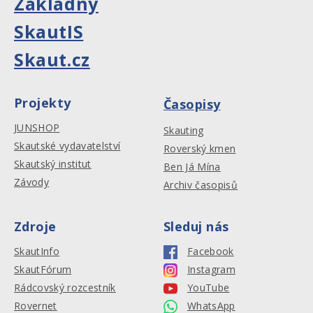
Základny
SkautIS
Skaut.cz
Projekty
Časopisy
JUNSHOP
Skauting
Skautské vydavatelství
Roverský kmen
Skautský institut
Ben Já Mína
Závody
Archiv časopisů
Zdroje
Sleduj nás
SkautInfo
Facebook
SkautFórum
Instagram
Rádcovský rozcestník
YouTube
Rovernet
WhatsApp