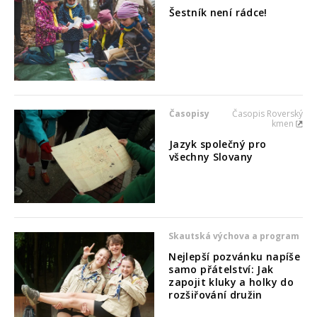
Šestník není rádce!
Časopisy
Časopis Roverský
kmen
Jazyk společný pro
všechny Slovany
Skautská výchova a program
Nejlepší pozvánku napíše
samo přátelství: Jak
zapojit kluky a holky do
rozšiřování družin