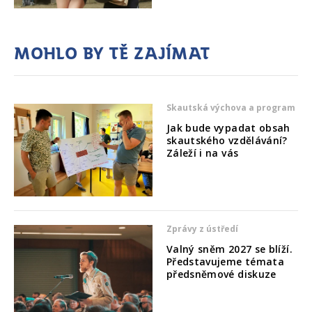
Mohlo by tě zajímat
Skautská výchova a program
Jak bude vypadat obsah
skautského vzdělávání?
Záleží i na vás
Zprávy z ústředí
Valný sněm 2027 se blíží.
Představujeme témata
předsněmové diskuze