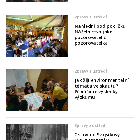
Zprávy z ústředí
Nahlédni pod pokličku
Náčelnictva jako
pozorovatel či
pozorovatelka
Zprávy z ústředí
Jak žijí environmentální
témata ve skautu?
Přinášíme výsledky
výzkumu
Zprávy z ústředí
Oslavíme Svojsíkovy