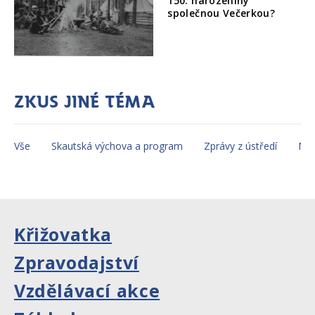
150. narozeniny
společnou Večerkou?
Zkus jiné téma
Vše
Skautská výchova a program
Zprávy z ústředí
Mez
Křižovatka
Zpravodajství
Vzdělávací akce