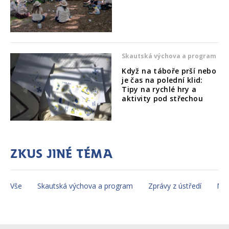
Skautská výchova a program
Když na táboře prší nebo
je čas na polední klid:
Tipy na rychlé hry a
aktivity pod střechou
Zkus jiné téma
Vše
Skautská výchova a program
Zprávy z ústředí
Mez