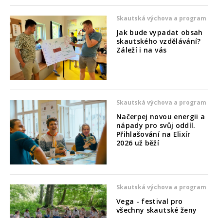
Skautská výchova a program
Jak bude vypadat obsah
skautského vzdělávání?
Záleží i na vás
Skautská výchova a program
Načerpej novou energii a
nápady pro svůj oddíl.
Přihlašování na Elixír
2026 už běží
Skautská výchova a program
Vega - festival pro
všechny skautské ženy