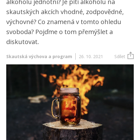
alkoholu jednotní? Je pití alkoholu na
skautských akcích vhodné, zodpovědné,
výchovné? Co znamená v tomto ohledu
svoboda? Pojďme o tom přemýšlet a
diskutovat.
Skautská výchova a program
26. 10. 2021
Sdílet