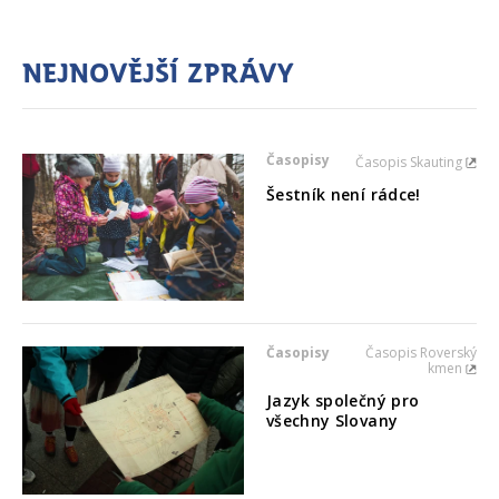
Nejnovější zprávy
Časopisy
Časopis Skauting
Šestník není rádce!
Časopisy
Časopis Roverský
kmen
Jazyk společný pro
všechny Slovany