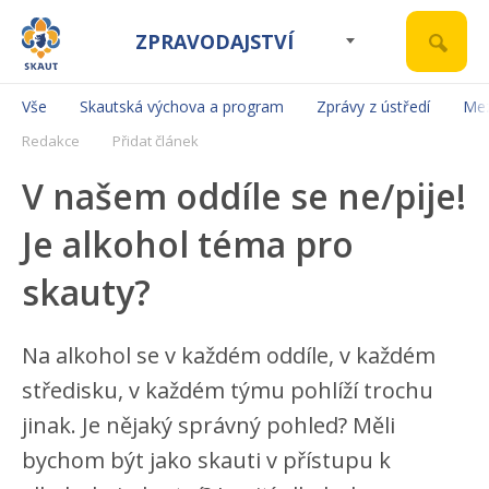
ZPRAVODAJSTVÍ
Vše
Skautská výchova a program
Zprávy z ústředí
Mez
Redakce
Přidat článek
V našem oddíle se ne/pije!
Je alkohol téma pro
skauty?
Na alkohol se v každém oddíle, v každém
středisku, v každém týmu pohlíží trochu
jinak. Je nějaký správný pohled? Měli
bychom být jako skauti v přístupu k