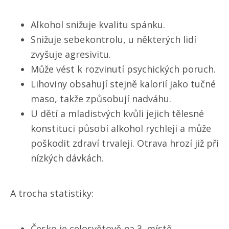
Alkohol snižuje kvalitu spánku.
Snižuje sebekontrolu, u některých lidí
zvyšuje agresivitu.
Může vést k rozvinutí psychických poruch.
Lihoviny obsahují stejně kalorií jako tučné
maso, takže způsobují nadváhu.
U dětí a mladistvých kvůli jejich tělesné
konstituci působí alkohol rychleji a může
poškodit zdraví trvaleji. Otrava hrozí již při
nízkých dávkách.
A trocha statistiky:
Česko je celosvětově na 3. místě