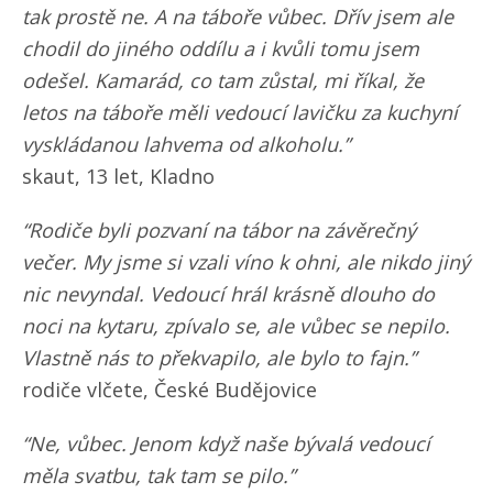
tak prostě ne. A na táboře vůbec. Dřív jsem ale
chodil do jiného oddílu a i kvůli tomu jsem
odešel. Kamarád, co tam zůstal, mi říkal, že
letos na táboře měli vedoucí lavičku za kuchyní
vyskládanou lahvema od alkoholu.”
skaut, 13 let, Kladno
“Rodiče byli pozvaní na tábor na závěrečný
večer. My jsme si vzali víno k ohni, ale nikdo jiný
nic nevyndal. Vedoucí hrál krásně dlouho do
noci na kytaru, zpívalo se, ale vůbec se nepilo.
Vlastně nás to překvapilo, ale bylo to fajn.”
rodiče vlčete, České Budějovice
“Ne, vůbec. Jenom když naše bývalá vedoucí
měla svatbu, tak tam se pilo.”