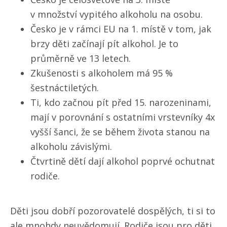
v množství vypitého alkoholu na osobu.
Česko je v rámci EU na 1. místě v tom, jak
brzy děti začínají pít alkohol. Je to
průměrně ve 13 letech.
Zkušenosti s alkoholem má 95 %
šestnáctiletých.
Ti, kdo začnou pít před 15. narozeninami,
mají v porovnání s ostatními vrstevníky 4x
vyšší šanci, že se během života stanou na
alkoholu závislými.
Čtvrtině dětí dají alkohol poprvé ochutnat
rodiče.
Děti jsou dobří pozorovatelé dospělých, ti si to
ale mnohdy neuvědomují. Rodiče jsou pro děti