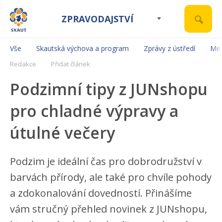
ZPRAVODAJSTVÍ
Vše
Skautská výchova a program
Zprávy z ústředí
Mez
Redakce
Přidat článek
Podzimní tipy z JUNshopu
pro chladné výpravy a
útulné večery
Podzim je ideální čas pro dobrodružství v
barvách přírody, ale také pro chvíle pohody
a zdokonalování dovedností. Přinášíme
vám stručný přehled novinek z JUNshopu,