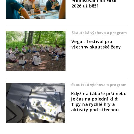
Přihlašování na Elixír
2026 už běží
Skautská výchova a program
Vega - festival pro
všechny skautské ženy
Skautská výchova a program
Když na táboře prší nebo
je čas na polední klid:
Tipy na rychlé hry a
aktivity pod střechou