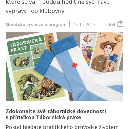
které se vám budou hodit na sychravé
výpravy i do klubovny.
Skautská výchova a program
27. 10. 2025
Sdílet
Zdokonalte své tábornické dovednosti
s příručkou Tábornická praxe
Pokud hledáte praktického průvodce životem