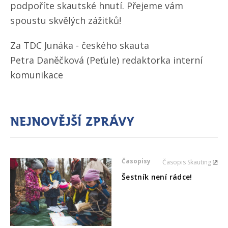
podpoříte skautské hnutí. Přejeme vám
spoustu skvělých zážitků!
Za TDC Junáka - českého skauta
Petra Daněčková (Peťule) redaktorka interní
komunikace
Nejnovější zprávy
Časopisy
Časopis Skauting
Šestník není rádce!