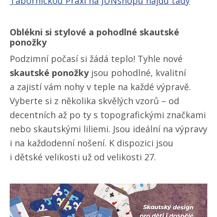
Tábornickou Praxi na JUNshopu najdu tady
Oblékni si stylové a pohodlné skautské
ponožky
Podzimní počasí si žádá teplo! Tyhle nové
skautské ponožky
jsou pohodlné, kvalitní
a zajistí vám nohy v teple na každé výpravě.
Vyberte si z několika skvělých vzorů – od
decentních až po ty s topografickými značkami
nebo skautskými liliemi. Jsou ideální na výpravy
i na každodenní nošení. K dispozici jsou
i dětské velikosti už od velikosti 27.