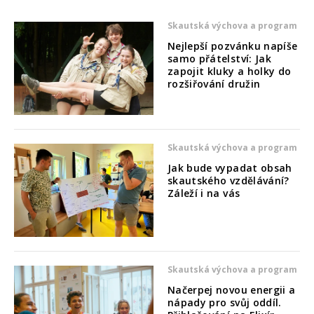
Skautská výchova a program
Nejlepší pozvánku napíše
samo přátelství: Jak
zapojit kluky a holky do
rozšiřování družin
Skautská výchova a program
Jak bude vypadat obsah
skautského vzdělávání?
Záleží i na vás
Skautská výchova a program
Načerpej novou energii a
nápady pro svůj oddíl.