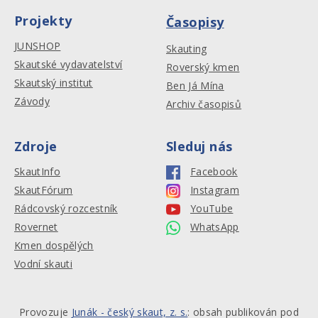
Projekty
Časopisy
JUNSHOP
Skauting
Skautské vydavatelství
Roverský kmen
Skautský institut
Ben Já Mína
Závody
Archiv časopisů
Zdroje
Sleduj nás
SkautInfo
Facebook
SkautFórum
Instagram
Rádcovský rozcestník
YouTube
Rovernet
WhatsApp
Kmen dospělých
Vodní skauti
Provozuje
Junák - český skaut, z. s.
: obsah publikován pod