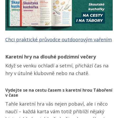
Chci praktické průvodce outdoorovým vařením
Karetní hry na dlouhé podzimní večery
Když se venku ochladí a setmí, přichází čas na
hry v útulné klubovně nebo na chatě.
Vydejte se na cestu časem s karetní hrou Táboření
v čase
Tahle karetní hra vás nejen pobaví, ale i něco
naučí – každá karta vám totiž přiblíží nějaký