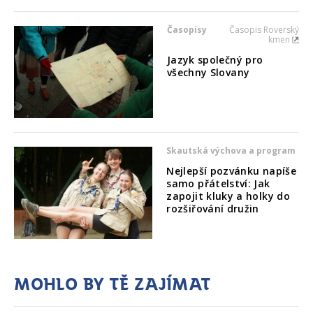
Časopisy
Časopis Roverský
kmen
Jazyk společný pro
všechny Slovany
Skautská výchova a program
Nejlepší pozvánku napíše
samo přátelství: Jak
zapojit kluky a holky do
rozšiřování družin
Mohlo by tě zajímat