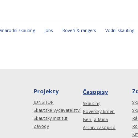
inárodní skauting
Jobs
Roveři & rangers
Vodní skauting
Projekty
Z
Časopisy
JUNSHOP
Sk
Skauting
Skautské vydavatelství
Sk
Roverský kmen
Skautský institut
Rá
Ben Já Mína
Závody
Ro
Archiv časopisů
Km