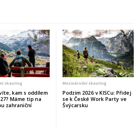
ní skauting
Mezinárodní skauting
víte, kam s oddílem
Podzim 2026 v KISCu: Přidej
027? Máme tip na
se k České Work Party ve
u zahraniční
Švýcarsku