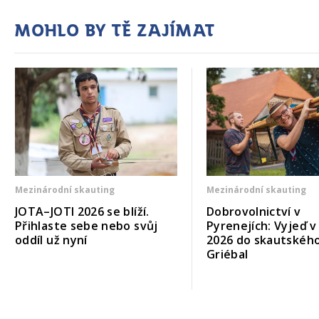
Mohlo by tě zajímat
Mezinárodní skauting
Mezinárodní skauting
JOTA–JOTI 2026 se blíží.
Dobrovolnictví v
Přihlaste sebe nebo svůj
Pyrenejích: Vyjeď v
oddíl už nyní
2026 do skautskéh
Griébal