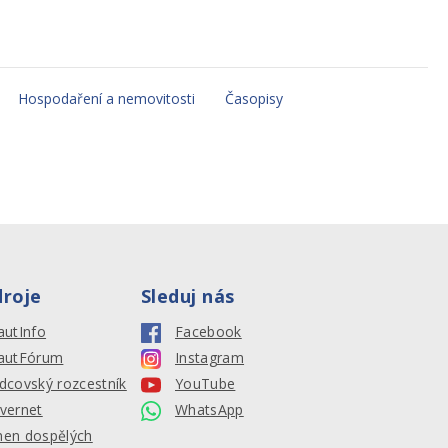
Hospodaření a nemovitosti
Časopisy
droje
Sleduj nás
autInfo
Facebook
autFórum
Instagram
dcovský rozcestník
YouTube
vernet
WhatsApp
en dospělých