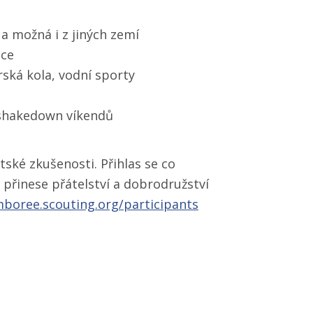
 a možná i z jiných zemí
áce
rská kola, vodní sporty
 shakedown víkendů
ské zkušenosti. Přihlas se co
, přinese přátelství a dobrodružství
mboree.scouting.org/​participants