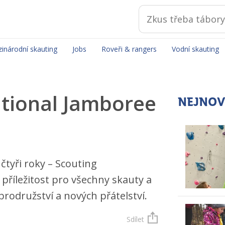
inárodní skauting
Jobs
Roveři & rangers
Vodní skauting
ational Jamboree
NEJNOV
čtyři roky – Scouting
 příležitost pro všechny skauty a
obrodružství a nových přátelství.
Sdílet