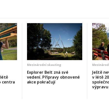
Mezinárodní skauting
Mezinárod
Explorer Belt zná své
Ještě ne
 létě
vedení. Přípravy obnovené
v létě 2
o centra
akce pokračují
společno
výpravu