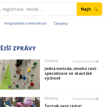
Hospodaření a nemovitosti
Časopisy
ĚJŠÍ ZPRÁVY
Časopisy
Časopis Skauting
Jedna metoda, mnoho cest:
specializace ve skautské
výchově
Časopisy
Časopis Skauting
Šestník není rádce!