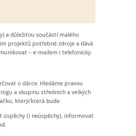
y) a důležitou součástí malého
šim projektů potřebné zdroje a dává
unikovat – e-mailem i telefonicky.
čovat o dárce. Hledáme pravou
tingu a skupinu středních a velkých
ačku, který/která bude:
t úspěchy (i neúspěchy), informovat
od.