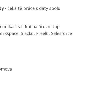
ty
- čeká tě práce s daty spolu
unikací s lidmi na úrovni top
kspace, Slacku, Freelu, Salesforce
domova
m