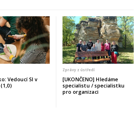
Zprávy z ústředí
ko: Vedoucí SI v
[UKONČENO] Hledáme
(1,0)
specialistu / specialistku
pro organizaci