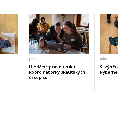
Jobs
Jobs
Hledáme pravou ruku
SI výběr
koordinátorky skautských
Rybárně 
časopisů