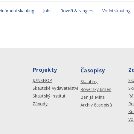
inárodní skauting
Jobs
Roveři & rangers
Vodní skauting
Projekty
Z
Časopisy
JUNSHOP
Sk
Skauting
Skautské vydavatelství
Sk
Roverský kmen
Skautský institut
Rá
Ben Já Mína
Závody
Ro
Archiv časopisů
Km
Vo