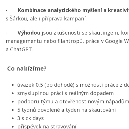
-
Kombinace analytického myšlení a kreativi
s Šárkou, ale i příprava kampaní.
-
Výhodou
jsou zkušenosti se skautingem, kom
managementu nebo filantropů, práce v Google Wor
a ChatGPT.
Co nabízíme?
úvazek 0,5 (po dohodě) s možností práce z 
smysluplnou práci s reálným dopadem
podporu týmu a otevřenost novým nápadů
5 týdnů dovolené a týden na skautování
3 sick days
příspěvek na stravování