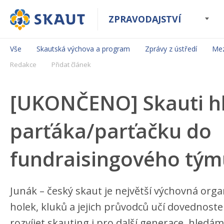
ZPRAVODAJSTVÍ
Vše
Skautská výchova a program
Zprávy z ústředí
Mez
Redakce
Přidat článek
[UKONČENO] Skauti hl
parťáka/parťačku do
fundraisingového tým
Junák – český skaut je největší výchovná organ
holek, kluků a jejich průvodců učí dovednos
rozvíjet skauting i pro další generace, hled