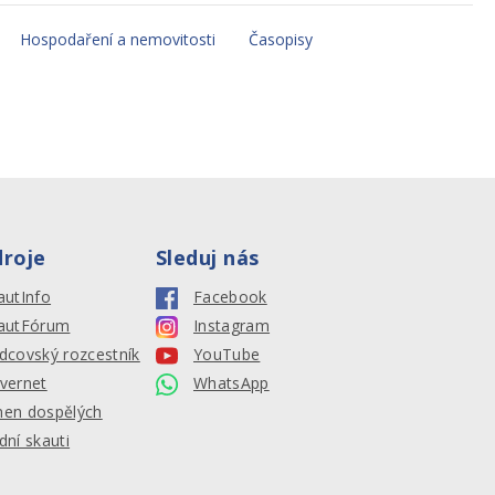
Hospodaření a nemovitosti
Časopisy
droje
Sleduj nás
autInfo
Facebook
autFórum
Instagram
dcovský rozcestník
YouTube
vernet
WhatsApp
en dospělých
dní skauti