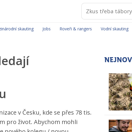
inárodní skauting
Jobs
Roveři & rangers
Vodní skauting
edají
NEJNOV
u
izace v Česku, kde se přes 78 tis.
tem pro život. Abychom mohli
áme nového kolegu / novou