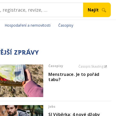
Hospodaření a nemovitosti
Časopisy
ĚJŠÍ ZPRÁVY
Časopisy
Časopis Skauting
Menstruace. Je to pořád
tabu?
Jobs
SI Výběrka: 4 nové džoby