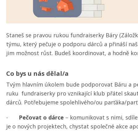
Staneš se pravou rukou fundraiserky Báry (Záložk
týmu, který pečuje o podporu dárců a přináší na
jim možnost růst. Budeš koordinovat, a hodně kom
Co bys u nás dělal/​a
Tvým hlavním úkolem bude podporovat Báru a pe
ruku fundraiserky pro vznikající klub přátel skau
dárců. Potřebujeme spolehlivého/​ou parťáka/​parť
-
Pečovat o dárce
– komunikovat s nimi, sdíle
je o nových projektech, chystat společné akce ap