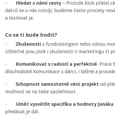
-
Hledat s námi cesty
– Protože klub přátel sk
dárců se u nás rozvíjí, budeme často procesy nov
a testovat je.
Co se ti bude hodit?
-
Zkušenosti
s fundraisingem nebo silnou motiv
Užitečné jsou jistě i zkušenosti z marketingu či p
-
Komunikovat
s radostí a perfektně
. Práce
dlouhodobé komunikace s dárci, i běžné a pravid
-
Schopnost samostatně vést projekt
od plá
možnost se na tebe spolehnout.
-
Umět vysvětlit specifika a hodnoty Junáka
předávat je dál.