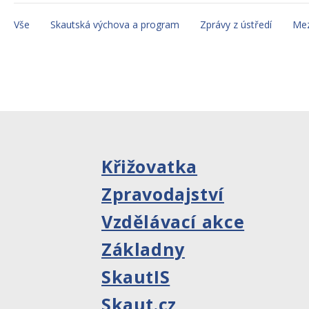
Vše
Skautská výchova a program
Zprávy z ústředí
Mez
Křižovatka
Zpravodajství
Vzdělávací akce
Základny
SkautIS
Skaut.cz