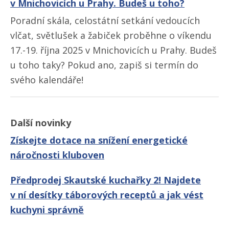
v Mnichovicích u Prahy. Budeš u toho?
Poradní skála, celostátní setkání vedoucích
vlčat, světlušek a žabiček proběhne o víkendu
17.-19. října 2025 v Mnichovicích u Prahy. Budeš
u toho taky? Pokud ano, zapiš si termín do
svého kalendáře!
Další novinky
Získejte dotace na snížení energetické
náročnosti kluboven
Předprodej Skautské kuchařky 2! Najdete
v ní desítky táborových receptů a jak vést
kuchyni správně