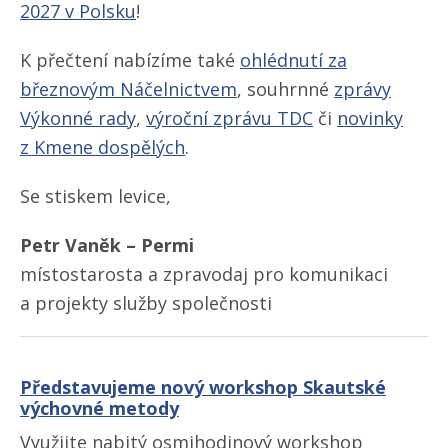
2027 v Polsku
!
K přečtení nabízíme také
ohlédnutí za
březnovým Náčelnictvem
, souhrnné
zprávy
Výkonné rady
,
výroční zprávu TDC
či
novinky
z Kmene dospělých
.
Se stiskem levice,
Petr Vaněk – Permi
místostarosta a zpravodaj pro komunikaci
a projekty služby společnosti
Představujeme nový workshop Skautské
výchovné metody
Využijte nabitý osmihodinový workshop