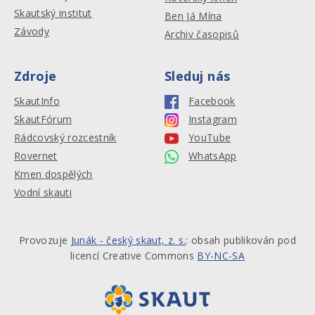
Skautský institut
Ben Já Mína
Závody
Archiv časopisů
Zdroje
Sleduj nás
SkautInfo
Facebook
SkautFórum
Instagram
Rádcovský rozcestník
YouTube
Rovernet
WhatsApp
Kmen dospělých
Vodní skauti
Provozuje
Junák - český skaut, z. s.
: obsah publikován pod
licencí Creative Commons
BY-NC-SA