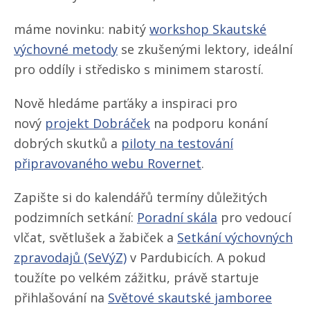
máme novinku: nabitý
workshop Skautské
výchovné metody
se zkušenými lektory, ideální
pro oddíly i středisko s minimem starostí.
Nově hledáme parťáky a inspiraci pro
nový
projekt Dobráček
na podporu konání
dobrých skutků a
piloty na testování
připravovaného webu Rovernet
.
Zapište si do kalendářů termíny důležitých
podzimních setkání:
Poradní skála
pro vedoucí
vlčat, světlušek a žabiček a
Setkání výchovných
zpravodajů (SeVýZ)
v Pardubicích. A pokud
toužíte po velkém zážitku, právě startuje
přihlašování na
Světové skautské jamboree