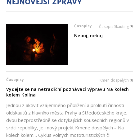
Nejnovější zprávy
Časopisy
Časopis Skauting
Neboj, neboj
Časopisy
Kmen dospělých
Vydejte se na netradiční poznávací výpravu Na kolech
kolem Kolína
Jednou z aktivit vzájemného přiblížení a prolnutí činnosti
oldskautů z hlavního města Prahy a Středočeského kraje,
dvou bezprostředně se dotýkajících sousedních regionů v
srdci republiky, je i nový projekt Kmene dospělých – Na
kolech kolem… Cyklus volných mototuristických či