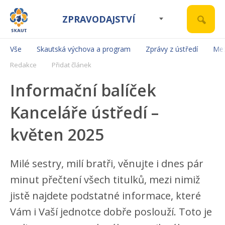
ZPRAVODAJSTVÍ
Vše
Skautská výchova a program
Zprávy z ústředí
Mez
Redakce
Přidat článek
Informační balíček
Kanceláře ústředí –
květen 2025
Milé sestry, milí bratři, věnujte i dnes pár
minut přečtení všech titulků, mezi nimiž
jistě najdete podstatné informace, které
Vám i Vaší jednotce dobře poslouží. Toto je