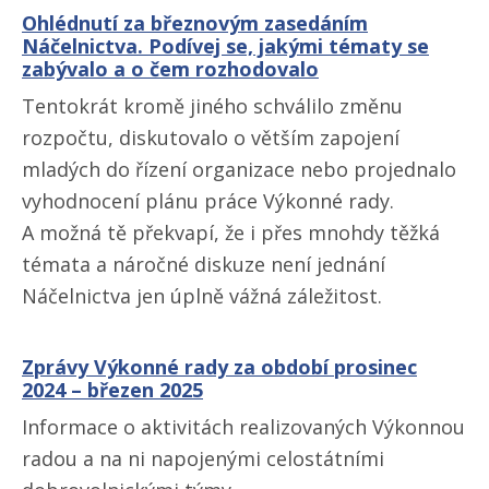
Ohlédnutí za březnovým zasedáním
Náčelnictva. Podívej se, jakými tématy se
zabývalo a o čem rozhodovalo
Tentokrát kromě jiného schválilo změnu
rozpočtu, diskutovalo o větším zapojení
mladých do řízení organizace nebo projednalo
vyhodnocení plánu práce Výkonné rady.
A možná tě překvapí, že i přes mnohdy těžká
témata a náročné diskuze není jednání
Náčelnictva jen úplně vážná záležitost.
Zprávy Výkonné rady za období prosinec
2024 – březen 2025
Informace o aktivitách realizovaných Výkonnou
radou a na ni napojenými celostátními