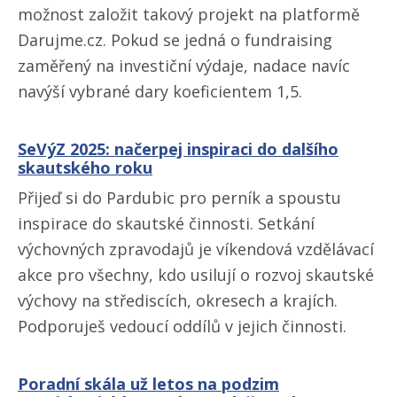
možnost založit takový projekt na platformě
Darujme.cz. Pokud se jedná o fundraising
zaměřený na investiční výdaje, nadace navíc
navýší vybrané dary koeficientem 1,5.
SeVýZ 2025: načerpej inspiraci do dalšího
skautského roku
Přijeď si do Pardubic pro perník a spoustu
inspirace do skautské činnosti. Setkání
výchovných zpravodajů je víkendová vzdělávací
akce pro všechny, kdo usilují o rozvoj skautské
výchovy na střediscích, okresech a krajích.
Podporuješ vedoucí oddílů v jejich činnosti.
Poradní skála už letos na podzim