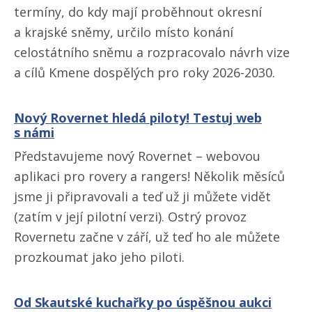
termíny, do kdy mají proběhnout okresní
a krajské sněmy, určilo místo konání
celostátního sněmu a rozpracovalo návrh vize
a cílů Kmene dospělých pro roky 2026-2030.
Nový Rovernet hledá piloty! Testuj web
s námi
Představujeme nový Rovernet – webovou
aplikaci pro rovery a rangers! Několik měsíců
jsme ji připravovali a teď už ji můžete vidět
(zatím v její pilotní verzi). Ostrý provoz
Rovernetu začne v září, už teď ho ale můžete
prozkoumat jako jeho piloti.
Od Skautské kuchařky po úspěšnou aukci