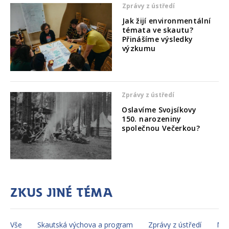
Zprávy z ústředí
Jak žijí environmentální
témata ve skautu?
Přinášíme výsledky
výzkumu
Zprávy z ústředí
Oslavíme Svojsíkovy
150. narozeniny
společnou Večerkou?
Zkus jiné téma
Vše
Skautská výchova a program
Zprávy z ústředí
Mez