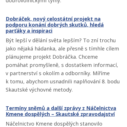
dobrovolnickými týmy.
Dobráček, nový celostátní projekt na
podporu konání dobrých skutků, hledá
parťáky a inspiraci
Být lepší v dělání světa lepším? To zní trochu
jako nějaká hádanka, ale přesně s tímhle cílem
plánujeme projekt Dobráčka. Chceme
pomáhat promyšleně, s dostatkem informací,
v partnerství s okolím a odborníky. Míříme
k tomu, abychom usnadnili naplňování 8. bodu
Skautské výchovné metody.
Termíny sněmů a další zprávy z Náčelnictva
Kmene dospělých – Skautské zpravodajství
Náčelnictvo Kmene dospělých stanovilo