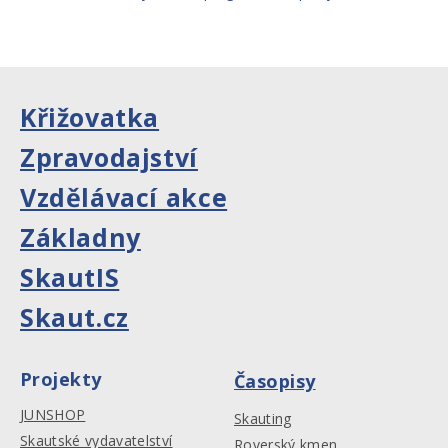
Křižovatka
Zpravodajství
Vzdělávací akce
Základny
SkautIS
Skaut.cz
Projekty
Časopisy
JUNSHOP
Skauting
Skautské vydavatelství
Roverský kmen