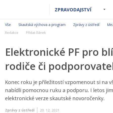
ZPRAVODAJSTVÍ
Vše
Skautská výchova a program
Zprávy z ústředí
Mez
Redakce
Přidat článek
Elektronické PF pro bl
rodiče či podporovate
Konec roku je příležitostí vzpomenout si na v
nabídli pomocnou ruku a podporu. I letos j
elektronické verze skautské novoročenky.
Zprávy z ústředí
20. 12. 2021