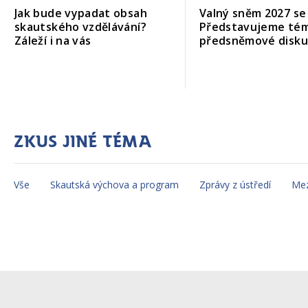
Jak bude vypadat obsah
Valný sněm 2027 se b
skautského vzdělávání?
Představujeme té
Záleží i na vás
předsněmové disk
Zkus jiné téma
Vše
Skautská výchova a program
Zprávy z ústředí
Mez