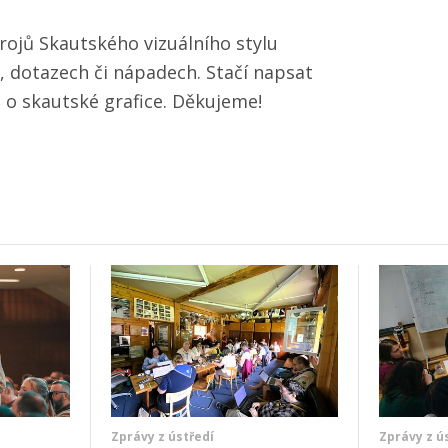
ojů Skautského vizuálního stylu
, dotazech či nápadech. Stačí napsat
 o skautské grafice. Děkujeme!
Zprávy z ústředí
Zprávy z ú