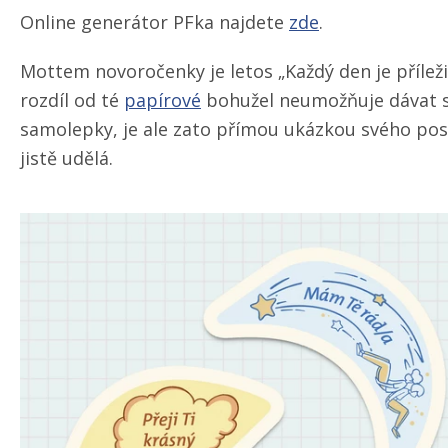
Online generátor PFka najdete
zde
.
Mottem novoročenky je letos „Každý den je přílež
rozdíl od té
papírové
bohužel neumožňuje dávat s
samolepky, je ale zato přímou ukázkou svého pose
jistě udělá.