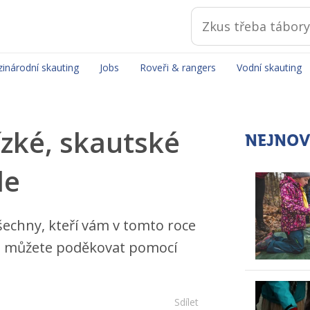
inárodní skauting
Jobs
Roveři & rangers
Vodní skauting
ízké, skautské
NEJNOV
le
šechny, kteří vám v tomto roce
im můžete poděkovat pomocí
Sdílet