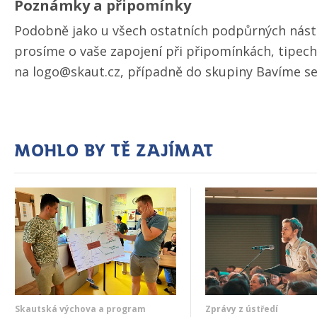
Poznámky a připomínky
Podobně jako u všech ostatních podpůrných nástr
prosíme o vaše zapojení při připomínkách, tipech
na logo@skaut.cz, případně do skupiny Bavíme se
Mohlo by tě zajímat
Skautská výchova a program
Zprávy z ústředí