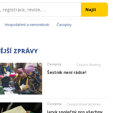
Hospodaření a nemovitosti
Časopisy
ĚJŠÍ ZPRÁVY
Časopisy
Časopis Skauting
Šestník není rádce!
Časopisy
Časopis Roverský kmen
Jazyk společný pro všechny