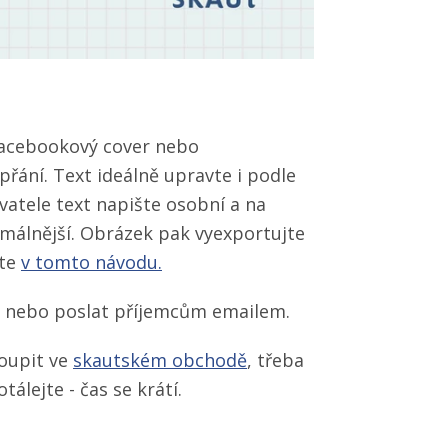
facebookový cover nebo
přání. Text ideálně upravte i podle
atele text napište osobní a na
málnější. Obrázek pak vyexportujte
ete
v tomto návodu.
ě, nebo poslat příjemcům emailem.
koupit ve
skautském obchodě
, třeba
tálejte - čas se krátí.