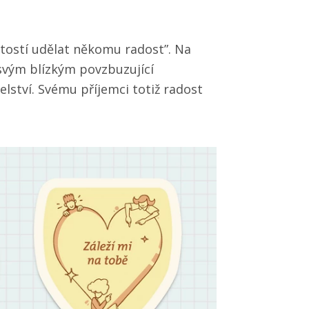
itostí udělat někomu radost”. Na
vým blízkým povzbuzující
lství. Svému příjemci totiž radost