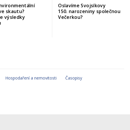
 environmentální
Oslavíme Svojsíkovy
ve skautu?
150. narozeniny společnou
me výsledky
Večerkou?
u
Hospodaření a nemovitosti
Časopisy