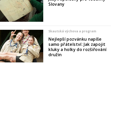
Slovany
Skautská výchova a program
Nejlepší pozvánku napíše
samo přátelství: Jak zapojit
kluky a holky do rozšiřování
družin