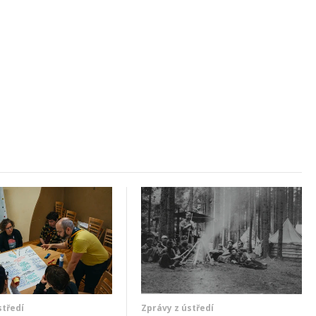
středí
Zprávy z ústředí