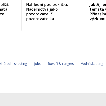
líží.
Nahlédni pod pokličku
Jak žijí
mata
Náčelnictva jako
témata 
uze
pozorovatel či
Přináší
pozorovatelka
výzkum
inárodní skauting
Jobs
Roveři & rangers
Vodní skauting