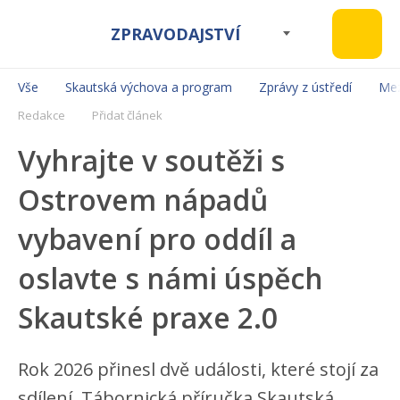
ZPRAVODAJSTVÍ
Vše
Skautská výchova a program
Zprávy z ústředí
Mez
Redakce
Přidat článek
Vyhrajte v soutěži s
Ostrovem nápadů
vybavení pro oddíl a
oslavte s námi úspěch
Skautské praxe 2.0
Rok 2026 přinesl dvě události, které stojí za
sdílení. Tábornická příručka Skautská