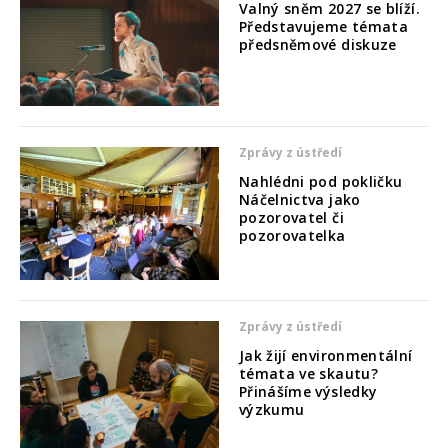
Valný sněm 2027 se blíží.
Představujeme témata
předsněmové diskuze
Zprávy z ústředí
Nahlédni pod pokličku
Náčelnictva jako
pozorovatel či
pozorovatelka
Zprávy z ústředí
Jak žijí environmentální
témata ve skautu?
Přinášíme výsledky
výzkumu