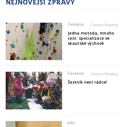
Nejnovější zprávy
Časopisy
Časopis Skauting
Jedna metoda, mnoho
cest: specializace ve
skautské výchově
Časopisy
Časopis Skauting
Šestník není rádce!
Jobs