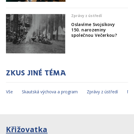
Zprávy z ústředí
Oslavíme Svojsíkovy
150. narozeniny
společnou Večerkou?
Zkus jiné téma
Vše
Skautská výchova a program
Zprávy z ústředí
Mez
Křižovatka