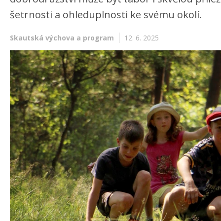
šetrnosti a ohleduplnosti ke svému okolí.
Skautská výchova a program
12. 6. 2025