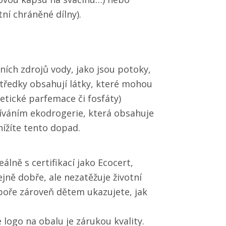
ní chráněné dílny).
ních zdrojů vody, jako jsou potoky,
středky obsahují látky, které mohou
tetické parfemace či fosfáty)
íváním ekodrogerie, která obsahuje
nížíte tento dopad.
lně s certifikací jako Ecocert,
jně dobře, ale nezatěžuje životní
boře zároveň dětem ukazujete, jak
logo na obalu je zárukou kvality.