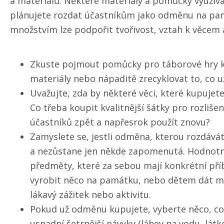
a materiálů. Některé materiály a pomůcky využív
plánujete rozdat účastníkům jako odměnu na pamá
množstvím lze podpořit tvořivost, vztah k věcem 
Zkuste pojmout pomůcky pro táborové hry kr
materiály nebo nápaditě zrecyklovat to, co u
Uvažujte, zda by některé věci, které kupujet
Co třeba koupit kvalitnější šátky pro rozliše
účastníků zpět a napřesrok použít znovu?
Zamyslete se, jestli odměna, kterou rozdáv
a nezůstane jen někde zapomenutá. Hodnotn
předměty, které za sebou mají konkrétní pří
vyrobit něco na památku, nebo dětem dát m
lákavý zážitek nebo aktivitu.
Pokud už odměnu kupujete, vyberte něco, c
usnadní šetrnější návyky (láhev na vodu, lá