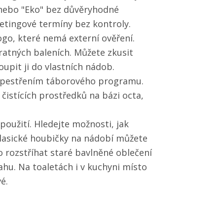
" nebo "Eko" bez důvěryhodné
ketingové termíny bez kontroly.
logo, které nemá externí ověření.
vratných baleních. Můžete zkusit
upit ji do vlastních nádob.
zpestřením táborového programu.
čistících prostředků na bázi octa,
užití. Hledejte možnosti, jak
o klasické houbičky na nádobí můžete
 rozstříhat staré bavlněné oblečení
lahu. Na toaletách i v kuchyni místo
é.