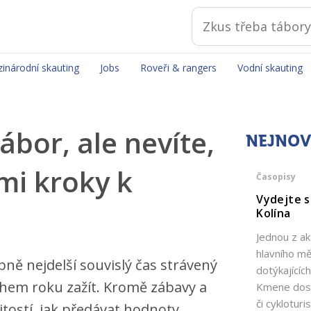
inárodní skauting
Jobs
Roveři & rangers
Vodní skauting
ábor, ale nevíte,
NEJNOV
mi kroky k
Časopisy
Vydejte s
Kolína
Jednou z ak
hlavního m
ně nejdelší souvislý čas strávený
dotýkajícíc
během roku zažít. Kromě zábavy a
Kmene dosp
či cyklotur
itostí, jak předávat hodnoty