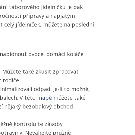
ání táborového jídelníčku je pak
ročností přípravy a napjatým
celý jídelníček, můžete na poslední
 nabídnout ovoce, domácí koláče
y. Můžete také zkusit zpracovat
 rodiče.
inimalizovali odpad. Je-li to možné,
balech. V této
mapě
můžete také
zí nějaký bezobalový obchod
běžně kontrolujte zásoby
potraviny. Neváhejte pružně