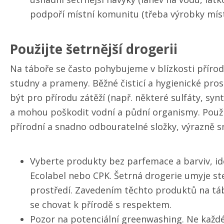
podpoří místní komunitu (třeba výrobky míst
Použijte šetrnější drogerii
Na táboře se často pohybujeme v blízkosti přírod
studny a prameny. Běžné čisticí a hygienické pro
být pro přírodu zátěží (např. některé sulfáty, syn
a mohou poškodit vodní a půdní organismy. Použ
přírodní a snadno odbouratelné složky, výrazně s
Vyberte produkty bez parfemace a barviv, ideá
Ecolabel nebo CPK. Šetrná drogerie umyje ste
prostředí. Zavedením těchto produktů na tá
se chovat k přírodě s respektem.
Pozor na potenciální greenwashing. Ne každé 