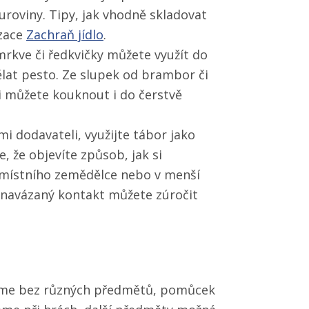
suroviny. Tipy, jak vhodně skladovat
izace
Zachraň jídlo
.
mrkve či ředkvičky můžete využít do
lat pesto. Ze slupek od brambor či
ci můžete kouknout i do čerstvě
i dodavateli, využijte tábor jako
e, že objevíte způsob, jak si
d místního zemědělce nebo v menší
 navázaný kontakt můžete zúročit
jdeme bez různých předmětů, pomůcek