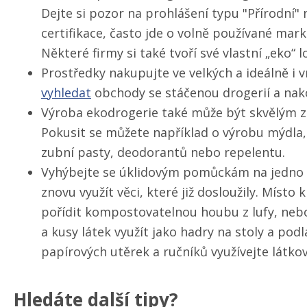
Dejte si pozor na prohlášení typu "Přírodní
certifikace, často jde o volně používané mar
Některé firmy si také tvoří své vlastní „eko“ 
Prostředky nakupujte ve velkých a ideálně i 
vyhledat
obchody se stáčenou drogerií a nako
Výroba ekodrogerie také může být skvělým 
Pokusit se můžete například o výrobu mýdla, 
zubní pasty, deodorantů nebo repelentu.
Vyhýbejte se úklidovým pomůckám na jedno po
znovu využít věci, které již dosloužily. Míst
pořídit kompostovatelnou houbu z lufy, nebo
a kusy látek využít jako hadry na stoly a pod
papírových utěrek a ručníků využívejte látkov
Hledáte další tipy?