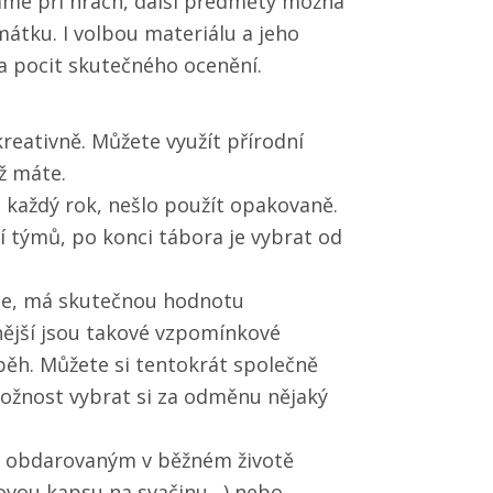
áme při hrách, další předměty možná
tku. I volbou materiálu a jeho
a pocit skutečného ocenění.
eativně. Můžete využít přírodní
ž máte.
e každý rok, nešlo použít opakovaně.
ní týmů, po konci tábora je vybrat od
áte, má skutečnou hodnotu
ější jsou takové vzpomínkové
běh. Můžete si tentokrát společně
ožnost vybrat si za odměnu nějaký
o obdarovaným v běžném životě
tkovou kapsu na svačinu…) nebo