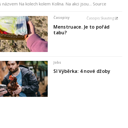
s názvem Na kolech kolem Kolína. Na akci jsou… Source
Časopisy
Časopis Skauting
Menstruace. Je to pořád
tabu?
Jobs
SI Výběrka: 4 nové džoby