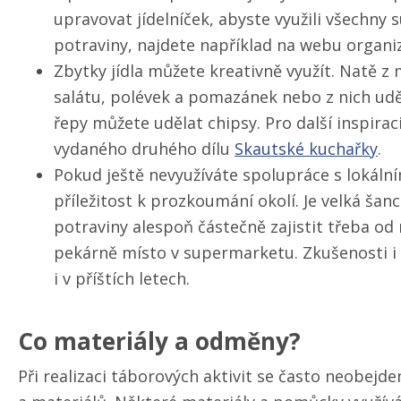
upravovat jídelníček, abyste využili všechny 
potraviny, najdete například na webu organ
Zbytky jídla můžete kreativně využít. Natě z 
salátu, polévek a pomazánek nebo z nich udě
řepy můžete udělat chipsy. Pro další inspira
vydaného druhého dílu
Skautské kuchařky
.
Pokud ještě nevyužíváte spolupráce s lokálním
příležitost k prozkoumání okolí. Je velká šanc
potraviny alespoň částečně zajistit třeba o
pekárně místo v supermarketu. Zkušenosti i
i v příštích letech.
Co materiály a odměny?
Při realizaci táborových aktivit se často neobe