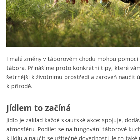
I malé změny v táborovém chodu mohou pomoci s
tábora. Přinášíme proto konkrétní tipy, které 
šetrnější k životnímu prostředí a zároveň naučit 
k přírodě.
Jídlem to začíná
Jídlo je základ každé skautské akce: spojuje, dodá
atmosféru. Podílet se na fungování táborové kuc
k jídlu a naučit se užitečné dovednosti. Je to ta