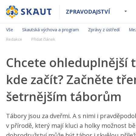
ZPRAVODAJSTVÍ
Vše
Skautská výchova a program
Zprávy z ústředí
Mez
Redakce
Přidat článek
Chcete ohleduplnější t
kde začít? Začněte tře
šetrnějším táborům
Tábory jsou za dveřmi. A s nimi i pravděpodob
v přírodě, který mají kluci a holky možnost 
dobrodružství může být tábor i skvělou přílež