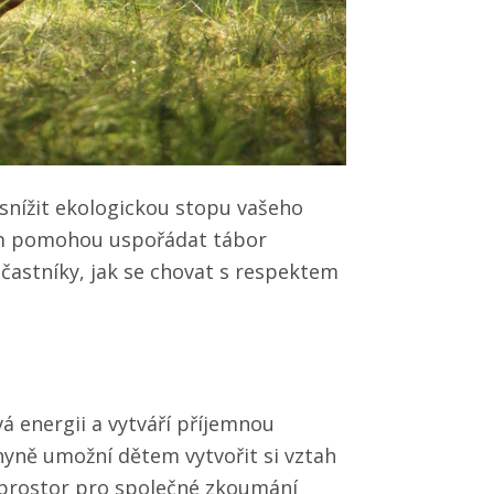
nížit ekologickou stopu vašeho
vám pomohou uspořádat tábor
účastníky, jak se chovat s respektem
vá energii a vytváří příjemnou
hyně umožní dětem vytvořit si vztah
ké prostor pro společné zkoumání