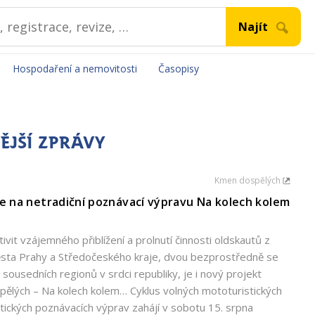
Hospodaření a nemovitosti
Časopisy
ĚJŠÍ ZPRÁVY
Kmen dospělých
e na netradiční poznávací výpravu Na kolech kolem
tivit vzájemného přiblížení a prolnutí činnosti oldskautů z
ěsta Prahy a Středočeského kraje, dvou bezprostředně se
h sousedních regionů v srdci republiky, je i nový projekt
ělých – Na kolech kolem… Cyklus volných mototuristických
istických poznávacích výprav zahájí v sobotu 15. srpna