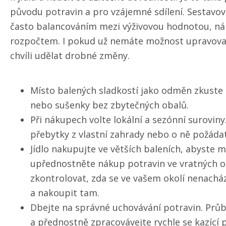
původu potravin a pro vzájemné sdílení. Sestavov
často balancováním mezi výživovou hodnotou, ná
rozpočtem. I pokud už nemáte možnost upravovat 
chvíli udělat drobné změny.
Místo balených sladkostí jako odměn zkuste
nebo sušenky bez zbytečných obalů.
Při nákupech volte lokální a sezónní surovin
přebytky z vlastní zahrady nebo o ně požádat
Jídlo nakupujte ve větších baleních, abyste m
upřednostněte nákup potravin ve vratných o
zkontrolovat, zda se ve vašem okolí nenachá
a nakoupit tam.
Dbejte na správné uchovávání potravin. Prů
a přednostně zpracovávejte rychle se kazící 