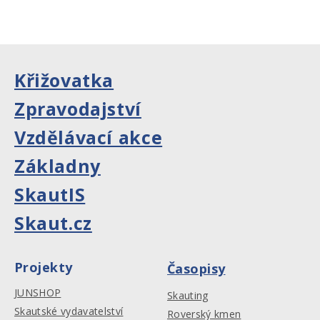
Křižovatka
Zpravodajství
Vzdělávací akce
Základny
SkautIS
Skaut.cz
Projekty
Časopisy
JUNSHOP
Skauting
Skautské vydavatelství
Roverský kmen