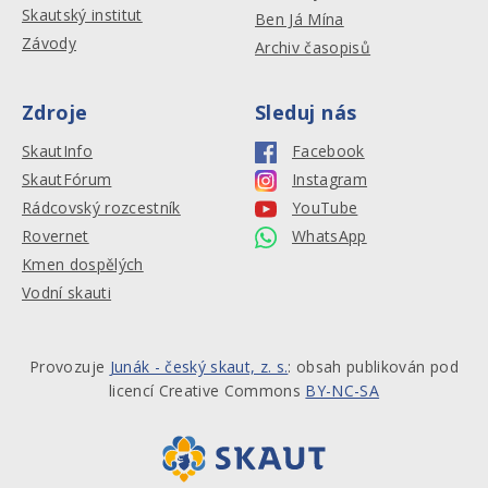
Skautský institut
Ben Já Mína
Závody
Archiv časopisů
Zdroje
Sleduj nás
SkautInfo
Facebook
SkautFórum
Instagram
Rádcovský rozcestník
YouTube
Rovernet
WhatsApp
Kmen dospělých
Vodní skauti
Provozuje
Junák - český skaut, z. s.
: obsah publikován pod
licencí Creative Commons
BY-NC-SA