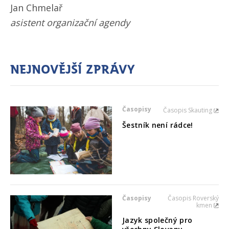
Jan Chmelař
asistent organizační agendy
Nejnovější zprávy
Časopisy
Časopis Skauting
Šestník není rádce!
Časopisy
Časopis Roverský
kmen
Jazyk společný pro