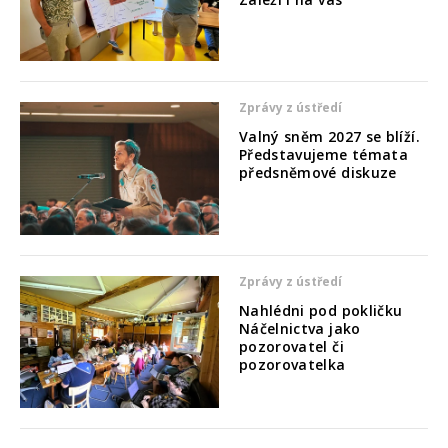
Zprávy z ústředí
Valný sněm 2027 se blíží.
Představujeme témata
předsněmové diskuze
Zprávy z ústředí
Nahlédni pod pokličku
Náčelnictva jako
pozorovatel či
pozorovatelka