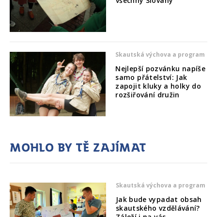
všechny Slovany
Skautská výchova a program
Nejlepší pozvánku napíše
samo přátelství: Jak
zapojit kluky a holky do
rozšiřování družin
Mohlo by tě zajímat
Skautská výchova a program
Jak bude vypadat obsah
skautského vzdělávání?
Záleží i na vás