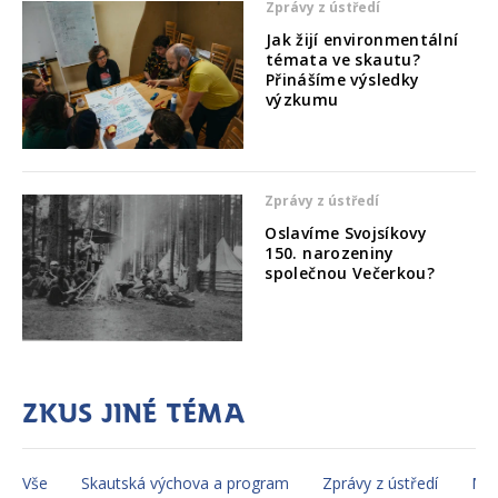
Zprávy z ústředí
Jak žijí environmentální
témata ve skautu?
Přinášíme výsledky
výzkumu
Zprávy z ústředí
Oslavíme Svojsíkovy
150. narozeniny
společnou Večerkou?
Zkus jiné téma
Vše
Skautská výchova a program
Zprávy z ústředí
Mez