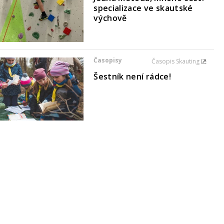
specializace ve skautské
výchově
Časopisy
Časopis Skauting
Šestník není rádce!