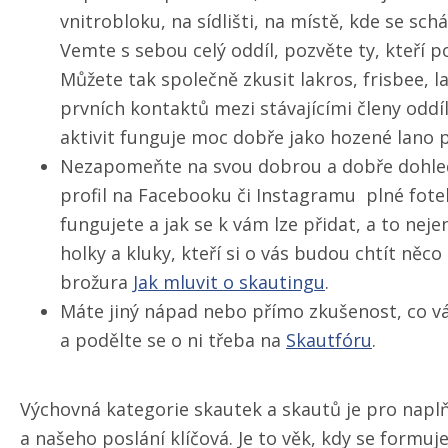
vnitrobloku, na sídlišti, na místě, kde se schá
Vemte s sebou celý oddíl, pozvěte ty, kteří po
Můžete tak společně zkusit lakros, frisbee, l
prvních kontaktů mezi stávajícími členy od
aktivit funguje moc dobře jako hozené lano pr
Nezapomeňte na svou dobrou a dobře dohled
profil na Facebooku či Instagramu plné fotek
fungujete a jak se k vám lze přidat, a to neje
holky a kluky, kteří si o vás budou chtít něc
brožura
Jak mluvit o skautingu
.
Máte jiný nápad nebo přímo zkušenost, co v
a podělte se o ni třeba na
Skautfóru
.
Výchovná kategorie skautek a skautů je pro naplň
a našeho poslání klíčová. Je to věk, kdy se formuj