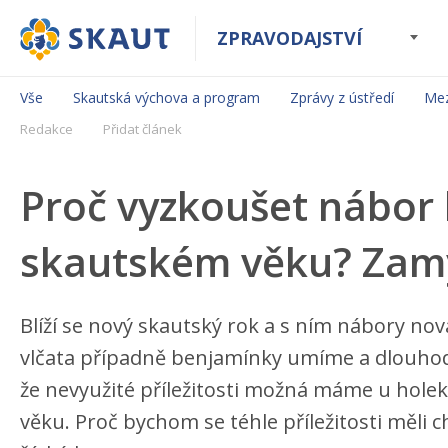
ZPRAVODAJSTVÍ
Vše
Skautská výchova a program
Zprávy z ústředí
Mez
Redakce
Přidat článek
Proč vyzkoušet nábor 
skautském věku? Zamy
Blíží se nový skautský rok a s ním nábory nov
vlčata případně benjamínky umíme a dlouhod
že nevyužité příležitosti možná máme u holek
věku. Proč bychom se téhle příležitosti měli c