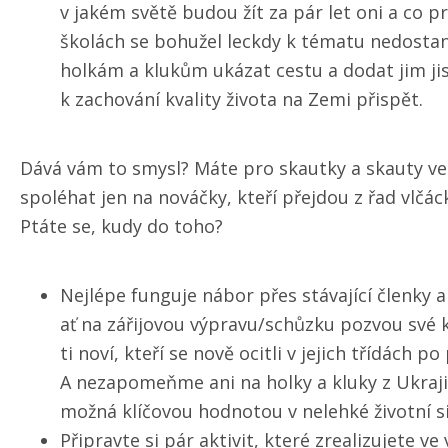
v jakém světě budou žít za pár let oni a co p
školách se bohužel leckdy k tématu nedosta
holkám a klukům ukázat cestu a dodat jim ji
k zachování kvality života na Zemi přispět.
Dává vám to smysl? Máte pro skautky a skauty v
spoléhat jen na nováčky, kteří přejdou z řad vlčá
Ptáte se, kudy do toho?
Nejlépe funguje nábor přes stávající členky a 
ať na zářijovou výpravu/​schůzku pozvou své
ti noví, kteří se nově ocitli v jejich třídách po
A nezapomeňme ani na holky a kluky z Ukraji
možná klíčovou hodnotou v nelehké životní situ
Připravte si pár aktivit, které zrealizujete 