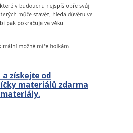
 které v budoucnu nejspíš opře svůj
 kterých může stavět, hledá důvěru ve
bí pak pokračuje ve věku
aximální možné míře holkám
 a získejte od
líčky materiálů zdarma
 materiály.