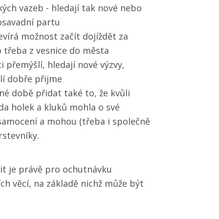
ých vazeb - hledají tak nové nebo
osavadní partu
evírá možnost začít dojíždět za
o třeba z vesnice do města
i přemýšlí, hledají nové výzvy,
lí dobře přijme
é době přidat také to, že kvůli
da holek a kluků mohla o své
osamocení a mohou (třeba i společně
rstevníky.
vit je právě pro ochutnávku
ch věcí, na základě nichž může být