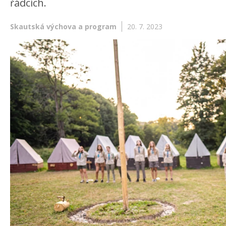
řádcích.
Skautská výchova a program
20. 7. 2023