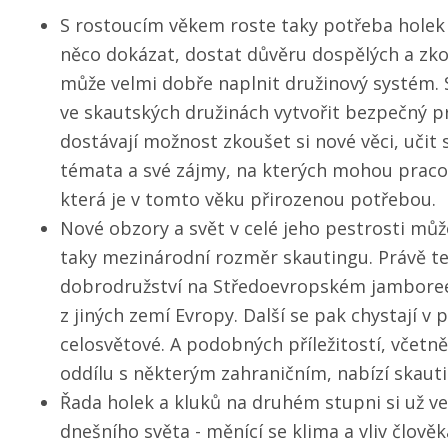
S rostoucím věkem roste taky potřeba holek
něco dokázat, dostat důvěru dospělých a zko
může velmi dobře naplnit družinový systém.
ve skautských družinách vytvořit bezpečný pr
dostávají možnost zkoušet si nové věci, učit 
témata a své zájmy, na kterých mohou praco
která je v tomto věku přirozenou potřebou.
Nové obzory a svět v celé jeho pestrosti m
taky mezinárodní rozměr skautingu. Právě teď
dobrodružství na Středoevropském jamboree,
z jiných zemí Evropy. Další se pak chystají v
celosvětové. A podobných příležitostí, včetn
oddílu s některým zahraničním, nabízí skaut
Řada holek a kluků na druhém stupni si už 
dnešního světa - měnící se klima a vliv člověk