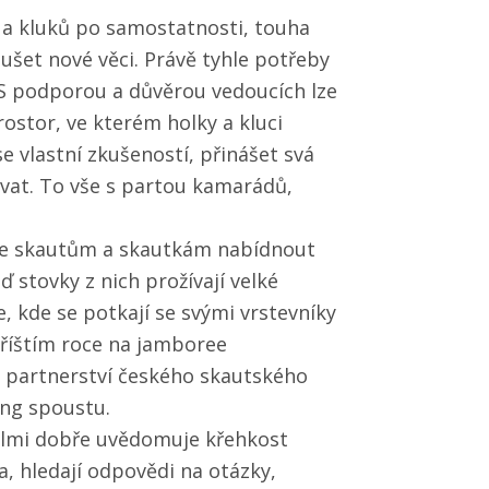
 a kluků po samostatnosti, touha
ušet nové věci. Právě tyhle potřeby
 S podporou a důvěrou vedoucích lze
ostor, ve kterém holky a kluci
se vlastní zkušeností, přinášet svá
vat. To vše s partou kamarádů,
ůže skautům a skautkám nabídnout
 stovky z nich prožívají velké
 kde se potkají se svými vrstevníky
 příštím roce na jamboree
ě partnerství českého skautského
ing spoustu.
velmi dobře uvědomuje křehkost
a, hledají odpovědi na otázky,