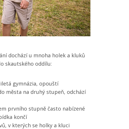
ání dochází u mnoha holek a kluků
do skautského oddílu:
miletá gymnázia, opouští
 do města na druhý stupeň, odchází
hem prvního stupně často nabízené
bídka končí
ů, v kterých se holky a kluci