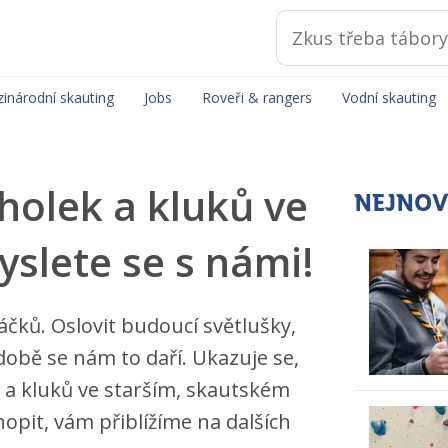
inárodní skauting
Jobs
Roveři & rangers
Vodní skauting
holek a kluků ve
NEJNOV
slete se s námi!
áčků. Oslovit budoucí světlušky,
obě se nám to daří. Ukazuje se,
 a kluků ve starším, skautském
hopit, vám přiblížíme na dalších