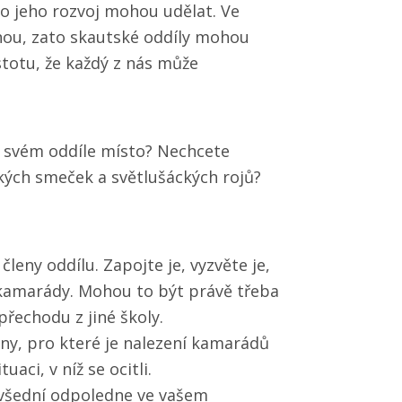
ro jeho rozvoj mohou udělat. Ve
nou, zato skautské oddíly mohou
stotu, že každý z nás může
e svém oddíle místo? Nechcete
ckých smeček a světlušáckých rojů?
členy oddílu. Zapojte je, vyzvěte je,
 kamarády. Mohou to být právě třeba
 přechodu z jiné školy.
ny, pro které je nalezení kamarádů
aci, v níž se ocitli.
ve všední odpoledne ve vašem