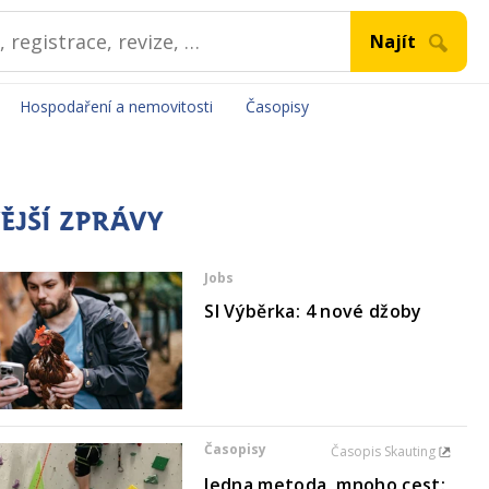
Hospodaření a nemovitosti
Časopisy
ĚJŠÍ ZPRÁVY
Jobs
SI Výběrka: 4 nové džoby
Časopisy
Časopis Skauting
Jedna metoda, mnoho cest: