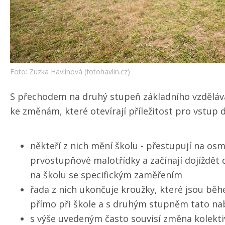
Foto: Zuzka Havlínová (fotohavlin.cz)
S přechodem na druhý stupeň základního vzděláv
ke změnám, které otevírají příležitost pro vstup 
někteří z nich mění školu - přestupují na os
prvostupňové malotřídky a začínají dojíždět
na školu se specifickým zaměřením
řada z nich ukončuje kroužky, které jsou bě
přímo při škole a s druhým stupněm tato na
s výše uvedeným často souvisí změna kolektiv