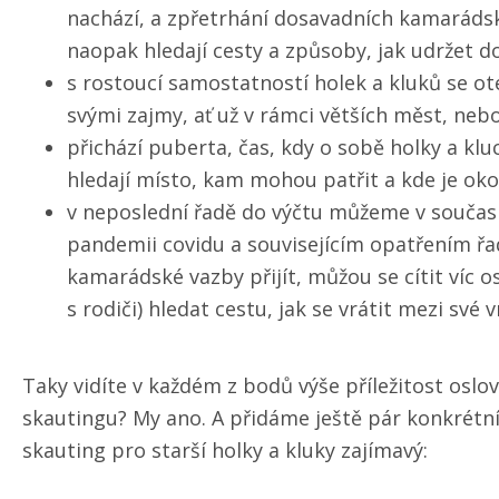
nachází, a zpřetrhání dosavadních kamarádsk
naopak hledají cesty a způsoby, jak udržet d
s rostoucí samostatností holek a kluků se ot
svými zajmy, ať už v rámci větších měst, neb
přichází puberta, čas, kdy o sobě holky a kluc
hledají místo, kam mohou patřit a kde je oko
v neposlední řadě do výčtu můžeme v současn
pandemii covidu a souvisejícím opatřením řa
kamarádské vazby přijít, můžou se cítit víc 
s rodiči) hledat cestu, jak se vrátit mezi své v
Taky vidíte v každém z bodů výše příležitost oslo
skautingu? My ano. A přidáme ještě pár konkrétní
skauting pro starší holky a kluky zajímavý: