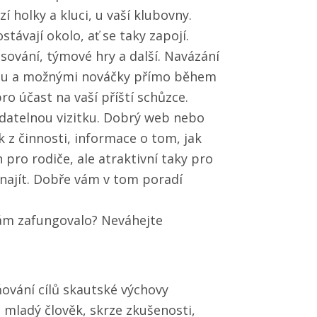
zí holky a kluci, u vaší klubovny.
stávají okolo, ať se taky zapojí.
asování, týmové hry a další. Navázání
dílu a možnými nováčky přímo během
o účast na vaší příští schůzce.
atelnou vizitku. Dobrý web nebo
 z činnosti, informace o tom, jak
n pro rodiče, ale atraktivní taky pro
o najít. Dobře vám v tom poradí
ám zafungovalo? Neváhejte
ování cílů skautské výchovy
e mladý člověk, skrze zkušenosti,