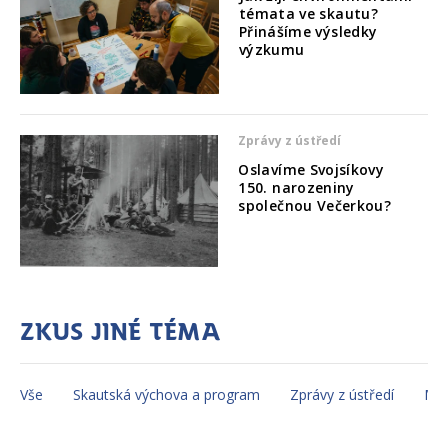
témata ve skautu?
Přinášíme výsledky
výzkumu
Zprávy z ústředí
Oslavíme Svojsíkovy
150. narozeniny
společnou Večerkou?
Zkus jiné téma
Vše
Skautská výchova a program
Zprávy z ústředí
Mez