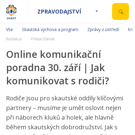
ZPRAVODAJSTVÍ
Vše
Skautská výchova a program
Zprávy z ústředí
Mez
Redakce
Přidat článek
Online komunikační
poradna 30. září | Jak
komunikovat s rodiči?
Rodiče jsou pro skautské oddíly klíčovými
partnery – musíme je umět oslovit nejen
při náborech kluků a holek, ale hlavně
během skautských dobrodružství. Jak s