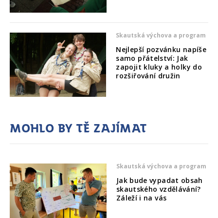
Skautská výchova a program
Nejlepší pozvánku napíše
samo přátelství: Jak
zapojit kluky a holky do
rozšiřování družin
Mohlo by tě zajímat
Skautská výchova a program
Jak bude vypadat obsah
skautského vzdělávání?
Záleží i na vás