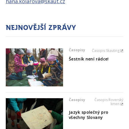
hana.kolarova@skaut.cz
Nejnovější zprávy
Časopisy
Časopis Skauting
Šestník není rádce!
Časopisy
Časopis Roverský
kmen
Jazyk společný pro
všechny Slovany