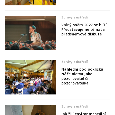
Zprávy z ústředí
Valný sněm 2027 se blíží.
Představujeme témata
předsněmové diskuze
Zprávy z ústředí
Nahlédni pod pokličku
Náčelnictva jako
pozorovatel či
pozorovatelka
Zprávy z ústředí
Jak žijí environmentální