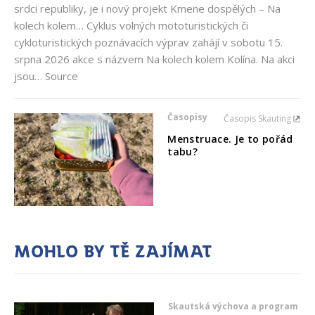
srdci republiky, je i nový projekt Kmene dospělých – Na
kolech kolem… Cyklus volných mototuristických či
cykloturistických poznávacích výprav zahájí v sobotu 15.
srpna 2026 akce s názvem Na kolech kolem Kolína. Na akci
jsou… Source
Časopisy
Časopis Skauting
Menstruace. Je to pořád
tabu?
Mohlo by tě zajímat
Skautská výchova a program