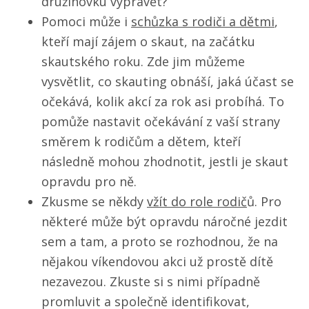
družinovku vyprávět?
Pomoci může i
schůzka s rodiči a dětmi
,
kteří mají zájem o skaut, na začátku
skautského roku. Zde jim můžeme
vysvětlit, co skauting obnáší, jaká účast se
očekává, kolik akcí za rok asi probíhá. To
pomůže nastavit očekávání z vaší strany
směrem k rodičům a dětem, kteří
následně mohou zhodnotit, jestli je skaut
opravdu pro ně.
Zkusme se někdy
vžít do role rodič
ů. Pro
některé může být opravdu náročné jezdit
sem a tam, a proto se rozhodnou, že na
nějakou víkendovou akci už prostě dítě
nezavezou. Zkuste si s nimi případně
promluvit a společně identifikovat,