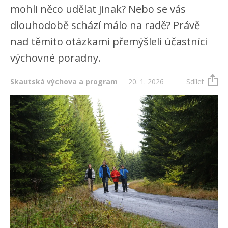
mohli něco udělat jinak? Nebo se vás
dlouhodobě schází málo na radě? Právě
nad těmito otázkami přemýšleli účastníci
výchovné poradny.
Skautská výchova a program
20. 1. 2026
Sdílet