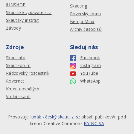
JUNSHOP
Skauting
Skautské vydavatelství
Roverský kmen
Skautský institut
Ben Já Mína
Závody
Archiv časopisů
Zdroje
Sleduj nás
SkautInfo
Facebook
SkautFórum
Instagram
Rádcovský rozcestník
YouTube
Rovernet
WhatsApp
Kmen dospělých
Vodní skauti
Provozuje
Junák - český skaut, z. s.
: obsah publikován pod
licencí Creative Commons
BY-NC-SA