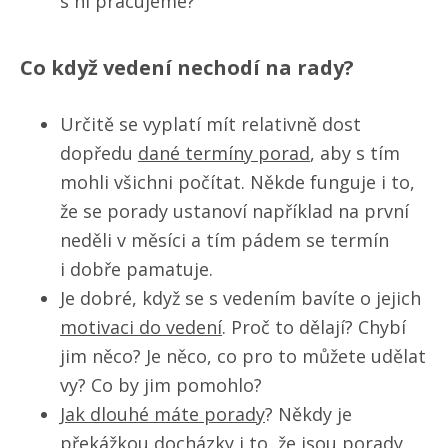
s ní pracujeme?
Co když vedení nechodí na rady?
Určitě se vyplatí mít relativně dost
dopředu
dané termíny porad
, aby s tím
mohli všichni počítat. Někde funguje i to,
že se porady ustanoví například na první
neděli v měsíci a tím pádem se termín
i dobře pamatuje.
Je dobré, když se s vedením bavíte o jejich
motivaci do vedení
. Proč to dělají? Chybí
jim něco? Je něco, co pro to můžete udělat
vy? Co by jim pomohlo?
J
ak dlouhé máte porady
? Někdy je
překážkou docházky i to, že jsou porady