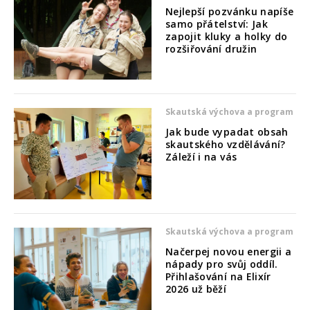
Nejlepší pozvánku napíše
samo přátelství: Jak
zapojit kluky a holky do
rozšiřování družin
Skautská výchova a program
Jak bude vypadat obsah
skautského vzdělávání?
Záleží i na vás
Skautská výchova a program
Načerpej novou energii a
nápady pro svůj oddíl.
Přihlašování na Elixír
2026 už běží