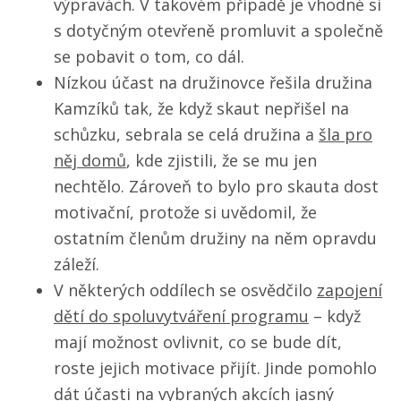
výpravách. V takovém případě je vhodné si
s dotyčným otevřeně promluvit a společně
se pobavit o tom, co dál.
Nízkou účast na družinovce řešila družina
Kamzíků tak, že když skaut nepřišel na
schůzku, sebrala se celá družina a
šla pro
něj domů
, kde zjistili, že se mu jen
nechtělo. Zároveň to bylo pro skauta dost
motivační, protože si uvědomil, že
ostatním členům družiny na něm opravdu
záleží.
V některých oddílech se osvědčilo
zapojení
dětí do spoluvytváření programu
– když
mají možnost ovlivnit, co se bude dít,
roste jejich motivace přijít. Jinde pomohlo
dát účasti na vybraných akcích jasný