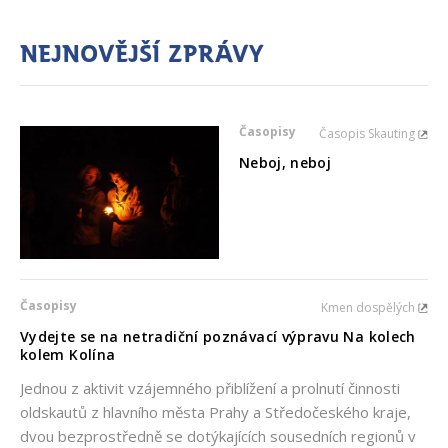
Nejnovější zprávy
Časopisy
Časopis Skauting
Neboj, neboj
Časopisy
Kmen dospělých
Vydejte se na netradiční poznávací výpravu Na kolech
kolem Kolína
Jednou z aktivit vzájemného přiblížení a prolnutí činnosti
oldskautů z hlavního města Prahy a Středočeského kraje,
dvou bezprostředně se dotýkajících sousedních regionů v