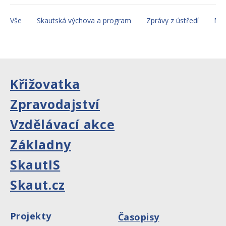
Vše
Skautská výchova a program
Zprávy z ústředí
Mez
Křižovatka
Zpravodajství
Vzdělávací akce
Základny
SkautIS
Skaut.cz
Projekty
Časopisy