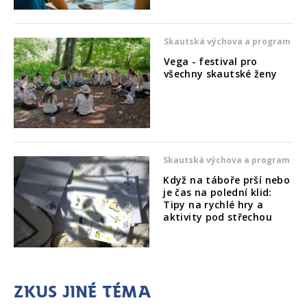
Skautská výchova a program
Vega - festival pro
všechny skautské ženy
Skautská výchova a program
Když na táboře prší nebo
je čas na polední klid:
Tipy na rychlé hry a
aktivity pod střechou
Zkus jiné téma