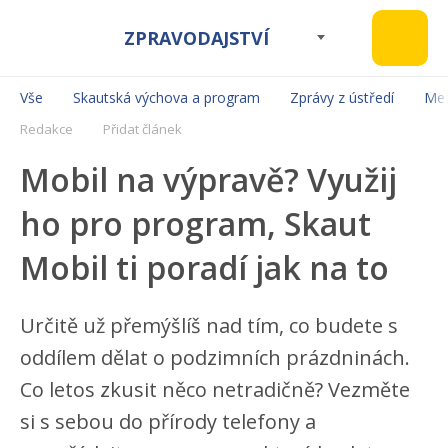
ZPRAVODAJSTVÍ
Vše
Skautská výchova a program
Zprávy z ústředí
Mez
Redakce
Přidat článek
Mobil na výpravě? Využij
ho pro program, Skaut
Mobil ti poradí jak na to
Určitě už přemýšlíš nad tím, co budete s
oddílem dělat o podzimních prázdninách.
Co letos zkusit něco netradičně? Vezměte
si s sebou do přírody telefony a