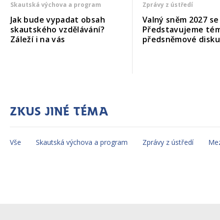
Skautská výchova a program
Zprávy z ústředí
Jak bude vypadat obsah
Valný sněm 2027 se b
skautského vzdělávání?
Představujeme té
Záleží i na vás
předsněmové disk
Zkus jiné téma
Vše
Skautská výchova a program
Zprávy z ústředí
Mez