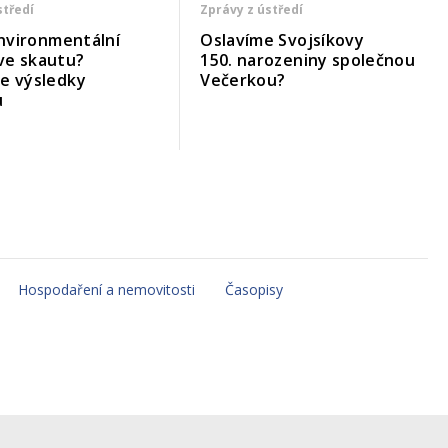
středí
Zprávy z ústředí
 environmentální
Oslavíme Svojsíkovy
ve skautu?
150. narozeniny společnou
me výsledky
Večerkou?
u
Hospodaření a nemovitosti
Časopisy