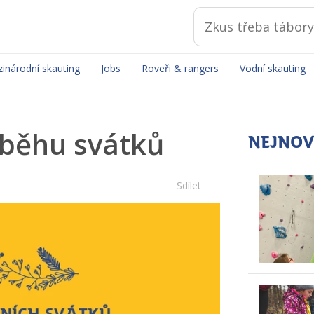
inárodní skauting
Jobs
Roveři & rangers
Vodní skauting
ůběhu svátků
NEJNOV
Sdílet