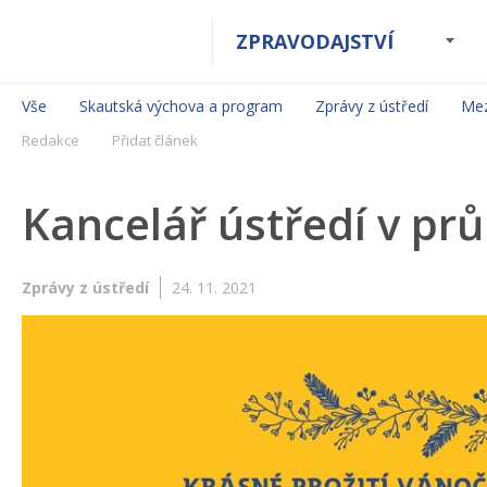
ZPRAVODAJSTVÍ
Vše
Skautská výchova a program
Zprávy z ústředí
Mez
Redakce
Přidat článek
Kancelář ústředí v pr
Zprávy z ústředí
24. 11. 2021