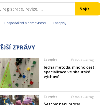
Hospodaření a nemovitosti
Časopisy
ĚJŠÍ ZPRÁVY
Časopisy
Časopis Skauting
Jedna metoda, mnoho cest:
specializace ve skautské
výchově
Časopisy
Časopis Skauting
Šestník není rádce!