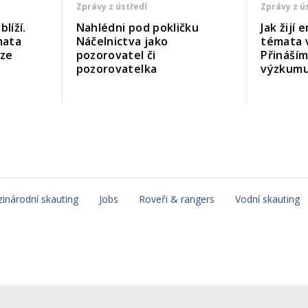
Zprávy z ústředí
Zprávy z ú
líží.
Nahlédni pod pokličku
Jak žijí
mata
Náčelnictva jako
témata 
uze
pozorovatel či
Přináší
pozorovatelka
výzkum
inárodní skauting
Jobs
Roveři & rangers
Vodní skauting