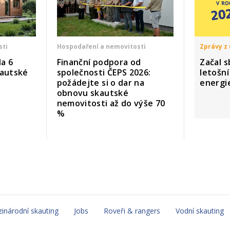
sti
Hospodaření a nemovitosti
Zprávy z 
a 6
Finanční podpora od
Začal s
kautské
společnosti ČEPS 2026:
letošn
požádejte si o dar na
energi
obnovu skautské
nemovitosti až do výše 70
%
inárodní skauting
Jobs
Roveři & rangers
Vodní skauting