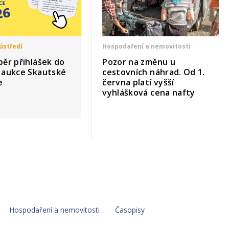
ústředí
Hospodaření a nemovitosti
běr přihlášek do
Pozor na změnu u
í aukce Skautské
cestovních náhrad. Od 1.
e
června platí vyšší
vyhlášková cena nafty
Hospodaření a nemovitosti
Časopisy