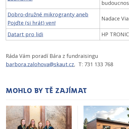
budoucnost
Dobro-družné mikrogranty aneb
Nadace Via
Pojďte (si hrát) ven!
Datart pro lidi
HP TRONIC Z
Ráda Vám poradí Bára z fundraisingu
barbora.zalohova@skaut.cz
, T: 731 133 768
Mohlo by tě zajímat