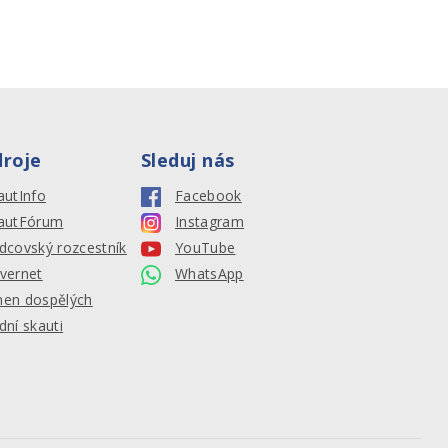
droje
Sleduj nás
autInfo
Facebook
autFórum
Instagram
dcovský rozcestník
YouTube
vernet
WhatsApp
en dospělých
dní skauti