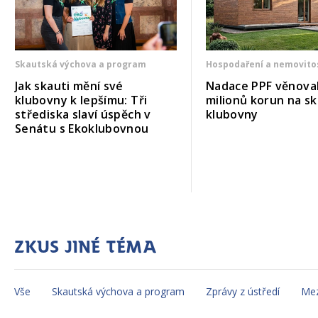
Skautská výchova a program
Hospodaření a nemovito
Jak skauti mění své
Nadace PPF věnoval
klubovny k lepšímu: Tři
milionů korun na s
střediska slaví úspěch v
klubovny
Senátu s Ekoklubovnou
Zkus jiné téma
Vše
Skautská výchova a program
Zprávy z ústředí
Mez