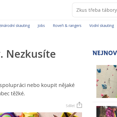
inárodní skauting
Jobs
Roveři & rangers
Vodní skauting
. Nezkusíte
NEJNOV
u spolupráci nebo koupit nějaké
ůbec těžké.
Sdílet