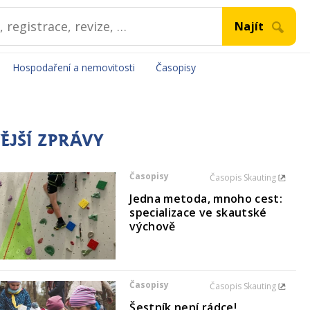
Hospodaření a nemovitosti
Časopisy
ĚJŠÍ ZPRÁVY
Časopisy
Časopis Skauting
Jedna metoda, mnoho cest:
specializace ve skautské
výchově
Časopisy
Časopis Skauting
Šestník není rádce!