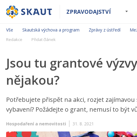
ZPRAVODAJSTVÍ
Vše
Skautská výchova a program
Zprávy z ústředí
Mez
Redakce
Přidat článek
Jsou tu grantové výzvy
nějakou?
Potřebujete přispět na akci, rozjet zajímavo
vybavení? Požádejte o grant, nemusí to být v
Hospodaření a nemovitosti
31. 8. 2021