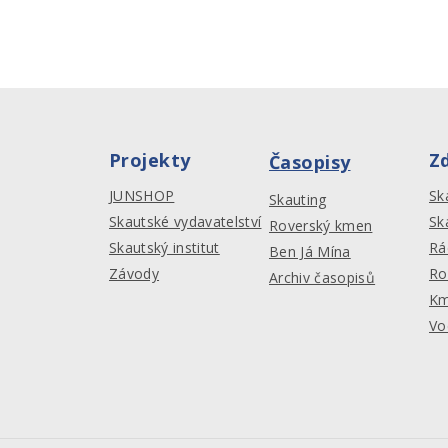
Projekty
Z
Časopisy
JUNSHOP
Sk
Skauting
Skautské vydavatelství
Sk
Roverský kmen
Skautský institut
Rá
Ben Já Mína
Závody
Ro
Archiv časopisů
Km
Vo