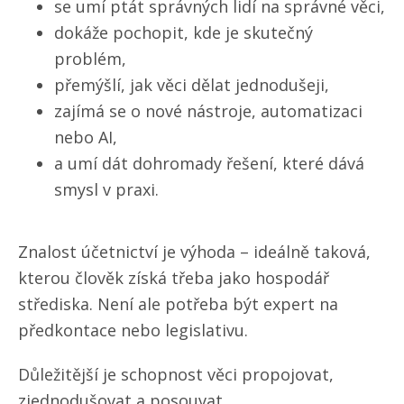
se umí ptát správných lidí na správné věci,
dokáže pochopit, kde je skutečný
problém,
přemýšlí, jak věci dělat jednodušeji,
zajímá se o nové nástroje, automatizaci
nebo AI,
a umí dát dohromady řešení, které dává
smysl v praxi.
Znalost účetnictví je výhoda – ideálně taková,
kterou člověk získá třeba jako hospodář
střediska. Není ale potřeba být expert na
předkontace nebo legislativu.
Důležitější je schopnost věci propojovat,
zjednodušovat a posouvat.