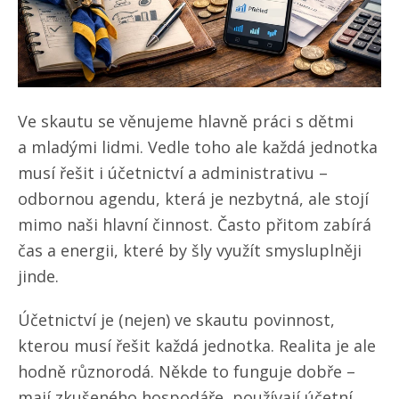
Ve skautu se věnujeme hlavně práci s dětmi
a mladými lidmi. Vedle toho ale každá jednotka
musí řešit i účetnictví a administrativu –
odbornou agendu, která je nezbytná, ale stojí
mimo naši hlavní činnost. Často přitom zabírá
čas a energii, které by šly využít smysluplněji
jinde.
Účetnictví je (nejen) ve skautu povinnost,
kterou musí řešit každá jednotka. Realita je ale
hodně různorodá. Někde to funguje dobře –
mají zkušeného hospodáře, používají účetní