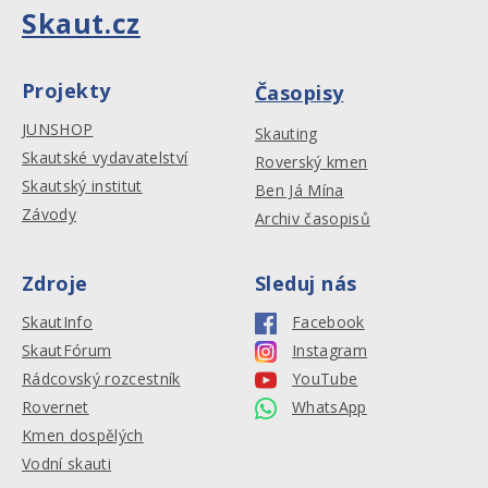
Skaut.cz
Projekty
Časopisy
JUNSHOP
Skauting
Skautské vydavatelství
Roverský kmen
Skautský institut
Ben Já Mína
Závody
Archiv časopisů
Zdroje
Sleduj nás
SkautInfo
Facebook
SkautFórum
Instagram
Rádcovský rozcestník
YouTube
Rovernet
WhatsApp
Kmen dospělých
Vodní skauti