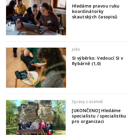
Hledáme pravou ruku
koordinátorky
skautských časopisů
Jobs
SI výběrko: Vedoucí SI v
Rybárně (1,0)
Zprávy z ústředí
[UKONČENO] Hledáme
specialistu / specialistku
pro organizaci