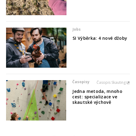
Jobs
SI Výběrka: 4 nové džoby
Časopisy
Časopis Skauting
Jedna metoda, mnoho
cest: specializace ve
skautské výchově