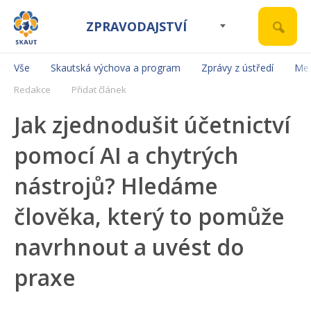
ZPRAVODAJSTVÍ
Vše
Skautská výchova a program
Zprávy z ústředí
Mez
Redakce
Přidat článek
Jak zjednodušit účetnictví
pomocí AI a chytrých
nástrojů? Hledáme
člověka, který to pomůže
navrhnout a uvést do
praxe