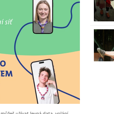
e můžeš užívat levná data, volání