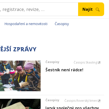
Hospodaření a nemovitosti
Časopisy
ĚJŠÍ ZPRÁVY
Časopisy
Časopis Skauting
Šestník není rádce!
Časopisy
Časopis Roverský kmen
Jazyk společný pro všechny