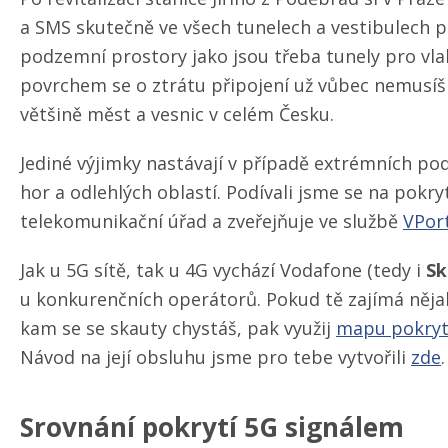
a SMS skutečně ve všech tunelech a vestibulech 
podzemní prostory jako jsou třeba tunely pro vlak
povrchem se o ztrátu připojení už vůbec nemusíš 
většině měst a vesnic v celém Česku.
Jediné výjimky nastávají v případě extrémních p
hor a odlehlých oblastí. Podívali jsme se na pokr
telekomunikační úřad a zveřejňuje ve službě
VPor
Jak u 5G sítě, tak u 4G vychází Vodafone (tedy i
Sk
u konkurenčních operátorů. Pokud tě zajímá nějak
kam se se skauty chystáš, pak využij
mapu pokryt
Návod na její obsluhu jsme pro tebe vytvořili
zde
.
Srovnání pokrytí 5G signálem