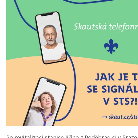
Po revitalizaci stanice Jiřího z Poděbrad si v Praz