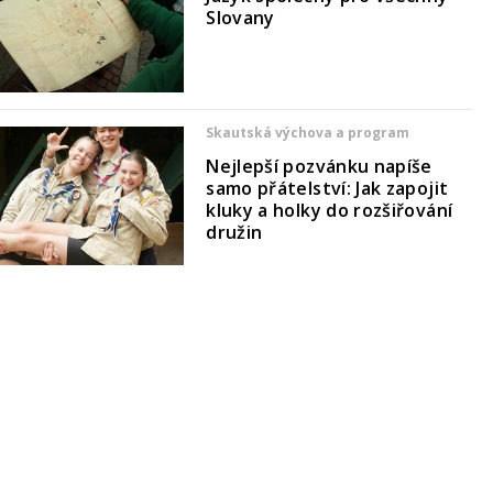
Slovany
Skautská výchova a program
Nejlepší pozvánku napíše
samo přátelství: Jak zapojit
kluky a holky do rozšiřování
družin