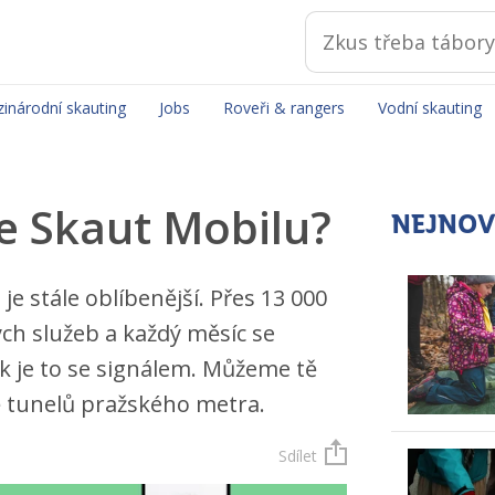
inárodní skauting
Jobs
Roveři & rangers
Vodní skauting
ve Skaut Mobilu?
NEJNOV
 je stále oblíbenější. Přes 13 000
ých služeb a každý měsíc se
jak je to se signálem. Můžeme tě
ě tunelů pražského metra.
Sdílet