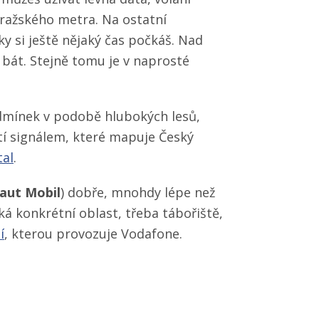
pražského metra. Na ostatní
y si ještě nějaký čas počkáš. Nad
bát. Stejně tomu je v naprosté
odmínek v podobě hlubokých lesů,
ytí signálem, které mapuje Český
tal
.
aut Mobil
) dobře, mnohdy lépe než
á konkrétní oblast, třeba tábořiště,
í
, kterou provozuje Vodafone.