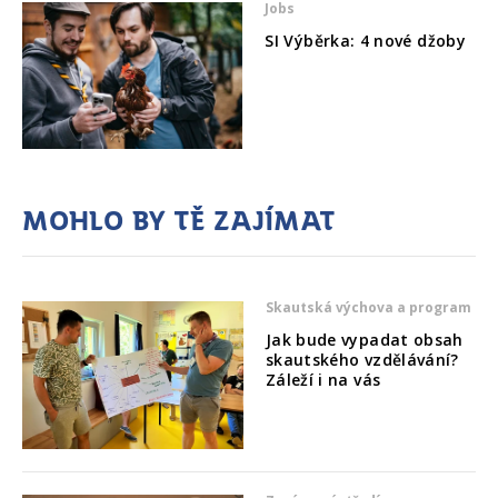
Jobs
SI Výběrka: 4 nové džoby
Mohlo by tě zajímat
Skautská výchova a program
Jak bude vypadat obsah
skautského vzdělávání?
Záleží i na vás