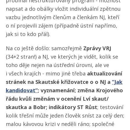
probíhal nestrukturovaný program - možnost
napsat a do obálky vložit individuální zpětnou
vazbu jednotlivým členům a členkám NJ, kteří
o ní projevili zájem (případně ústní napřímo,
jak si to kdo přál).
Na co ještě došlo: samozřejmě
Zprávy VRJ
(34+2 stran!) a NJ, ve kterých je vidět, kolik se
toho děje nejen na ústřední úrovni, ale ve
i všech krajích - mimo jiné třeba
aktualizování
stránek na Skautské křižovatce o o NJ a
“Jak
kandidovat”
; vyznamenání; změna Krojového
řádu kvůli změnám v ocenění Lví skaut/​
skautka a Bobr; indikátory ST Růst
; testování
kolik třešní může jeden člověk sníst za celý den;
malou kávovou krizi v neděli ráno; společné