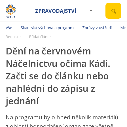
ZPRAVODAJSTVÍ
Vše
Skautská výchova a program
Zprávy z ústředí
Mez
Redakce
Přidat článek
Dění na červnovém
Náčelnictvu očima Kádi.
Začti se do článku nebo
nahlédni do zápisu z
jednání
Na programu bylo hned několik materiálů
z oblasti hospodaření organizace včetně