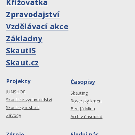
Křižovatka
Zpravodajství
Vzdělávací akce
Základny
SkautIS
Skaut.cz
Projekty
Časopisy
JUNSHOP
Skauting
Skautské vydavatelství
Roverský kmen
Skautský institut
Ben Já Mína
Závody
Archiv časopisů
Zdroje
Sleduj nás