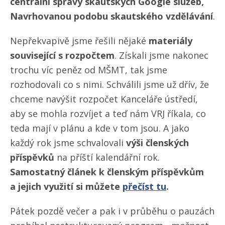
centrální správy skautských Google služeb,
Navrhovanou podobu skautského vzdělávání
.
Nepřekvapivě jsme řešili nějaké
materiály
související s rozpočtem
. Získali jsme nakonec
trochu víc peněz od MŠMT, tak jsme
rozhodovali co s nimi. Schválili jsme už dřív, že
chceme navýšit rozpočet Kanceláře ústředí,
aby se mohla rozvíjet a teď nám VRJ říkala, co
teda mají v plánu a kde v tom jsou. A jako
každý rok jsme schvalovali
výši členských
příspěvků
na příští kalendářní rok.
Samostatný článek k členským příspěvkům
a jejich využití si můžete
přečíst tu
.
Pátek pozdě večer a pak i v průběhu o pauzách