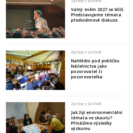
Zprávy z ústředí
Valný sněm 2027 se blíží.
Představujeme témata
předsněmové diskuze
Zprávy z ústředí
Nahlédni pod pokličku
Náčelnictva jako
pozorovatel či
pozorovatelka
Zprávy z ústředí
Jak žijí environmentální
témata ve skautu?
Přinášíme výsledky
výzkumu