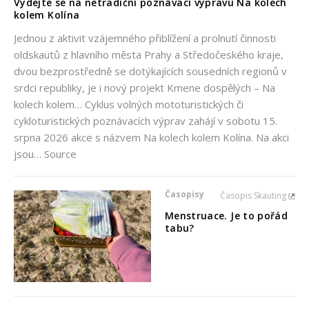
Vydejte se na netradiční poznávací výpravu Na kolech
kolem Kolína
Jednou z aktivit vzájemného přiblížení a prolnutí činnosti
oldskautů z hlavního města Prahy a Středočeského kraje,
dvou bezprostředně se dotýkajících sousedních regionů v
srdci republiky, je i nový projekt Kmene dospělých – Na
kolech kolem… Cyklus volných mototuristických či
cykloturistických poznávacích výprav zahájí v sobotu 15.
srpna 2026 akce s názvem Na kolech kolem Kolína. Na akci
jsou… Source
Časopisy
Časopis Skauting
Menstruace. Je to pořád
tabu?