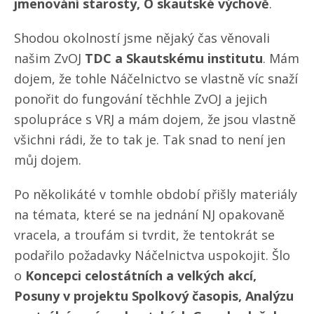
jmenování starosty, O skautské výchově
.
Shodou okolností jsme nějaký čas věnovali
našim ZvOJ
TDC a Skautskému institutu
. Mám
dojem, že tohle Náčelnictvo se vlastně víc snaží
ponořit do fungování těchhle ZvOJ a jejich
spolupráce s VRJ a mám dojem, že jsou vlastně
všichni rádi, že to tak je. Tak snad to není jen
můj dojem.
Po několikáté v tomhle období přišly materiály
na témata, které se na jednání NJ opakovaně
vracela, a troufám si tvrdit, že tentokrát se
podařilo požadavky Náčelnictva uspokojit. Šlo
o
Koncepci celostátních a velkých akcí,
Posuny v projektu Spolkový časopis, Analýzu