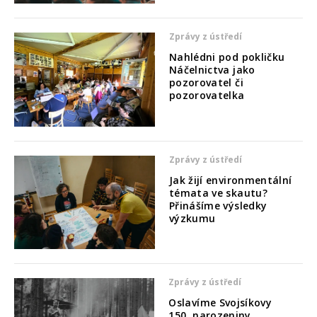
Zprávy z ústředí
Nahlédni pod pokličku
Náčelnictva jako
pozorovatel či
pozorovatelka
Zprávy z ústředí
Jak žijí environmentální
témata ve skautu?
Přinášíme výsledky
výzkumu
Zprávy z ústředí
Oslavíme Svojsíkovy
150. narozeniny