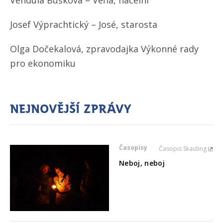
Vendula Bušková – Véňa, náčelní
Josef Výprachtický – José, starosta
Olga Dočekalová, zpravodajka Výkonné rady
pro ekonomiku
Nejnovější zprávy
Časopisy
Časopis Skauting
Neboj, neboj