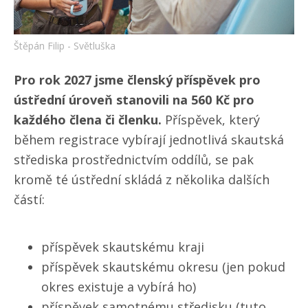
Štěpán Filip - Světluška
Pro rok 2027 jsme členský příspěvek pro
ústřední úroveň stanovili na 560 Kč pro
každého člena či členku.
Příspěvek, který
během registrace vybírají jednotlivá skautská
střediska prostřednictvím oddílů, se pak
kromě té ústřední skládá z několika dalších
částí:
příspěvek skautskému kraji
příspěvek skautskému okresu (jen pokud
okres existuje a vybírá ho)
příspěvek samotnému středisku (tuto