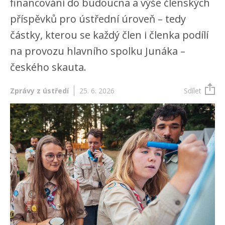
financování do budoucna a výše členských
příspěvků pro ústřední úroveň – tedy
částky, kterou se každý člen i členka podílí
na provozu hlavního spolku Junáka –
českého skauta.
Zprávy z ústředí
25. 6. 2026
Sdílet