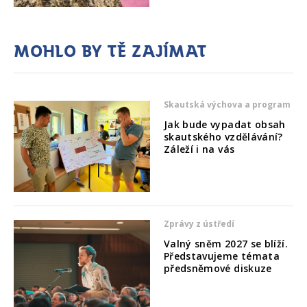
Mohlo by tě zajímat
Skautská výchova a program
Jak bude vypadat obsah
skautského vzdělávání?
Záleží i na vás
Zprávy z ústředí
Valný sněm 2027 se blíží.
Představujeme témata
předsněmové diskuze