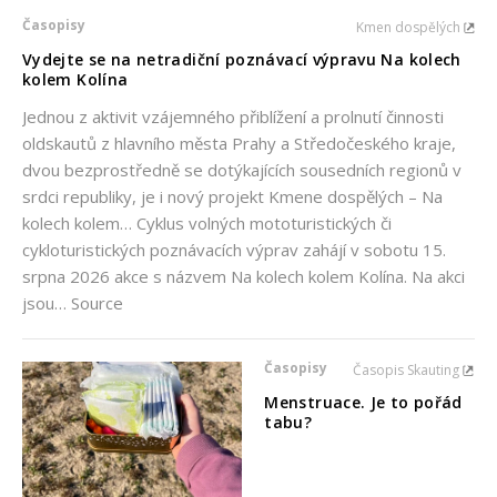
Časopisy
Kmen dospělých
Vydejte se na netradiční poznávací výpravu Na kolech
kolem Kolína
Jednou z aktivit vzájemného přiblížení a prolnutí činnosti
oldskautů z hlavního města Prahy a Středočeského kraje,
dvou bezprostředně se dotýkajících sousedních regionů v
srdci republiky, je i nový projekt Kmene dospělých – Na
kolech kolem… Cyklus volných mototuristických či
cykloturistických poznávacích výprav zahájí v sobotu 15.
srpna 2026 akce s názvem Na kolech kolem Kolína. Na akci
jsou… Source
Časopisy
Časopis Skauting
Menstruace. Je to pořád
tabu?