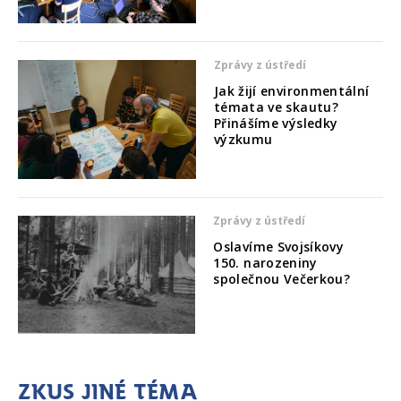
Zprávy z ústředí
Jak žijí environmentální
témata ve skautu?
Přinášíme výsledky
výzkumu
Zprávy z ústředí
Oslavíme Svojsíkovy
150. narozeniny
společnou Večerkou?
Zkus jiné téma