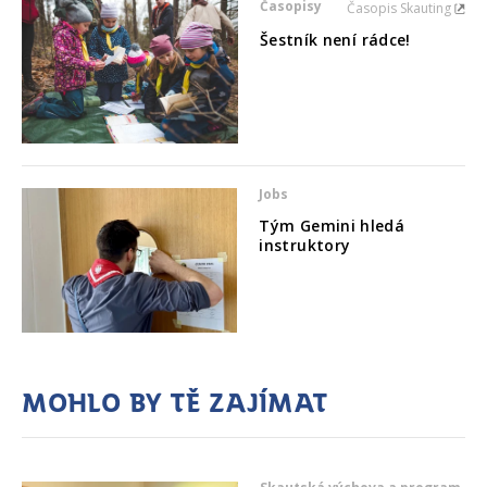
Časopisy
Časopis Skauting
Šestník není rádce!
Jobs
Tým Gemini hledá
instruktory
Mohlo by tě zajímat