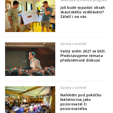
Skautská výchova a program
Jak bude vypadat obsah
skautského vzdělávání?
Záleží i na vás
Zprávy z ústředí
Valný sněm 2027 se blíží.
Představujeme témata
předsněmové diskuze
Zprávy z ústředí
Nahlédni pod pokličku
Náčelnictva jako
pozorovatel či
pozorovatelka