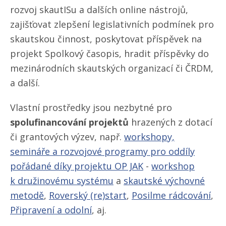
rozvoj skautISu a dalších online nástrojů,
zajišťovat zlepšení legislativních podmínek pro
skautskou činnost, poskytovat příspěvek na
projekt Spolkový časopis, hradit příspěvky do
mezinárodních skautských organizací či ČRDM,
a další.
Vlastní prostředky jsou nezbytné pro
spolufinancování projektů
hrazených z dotací
či grantových výzev, např.
workshopy,
semináře a rozvojové programy pro oddíly
pořádané díky projektu OP JAK
-
workshop
k družinovému systému
a
skautské výchovné
metodě
,
Roverský (re)start
,
Posilme rádcování
,
Připravení a odolní
, aj.