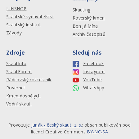
JUNSHOP
Skauting
Skautské vydavatelství
Roverský kmen
Skautský institut
Ben Já Mína
Závody
Archiv časopisů
Zdroje
Sleduj nás
SkautInfo
Facebook
SkautFórum
Instagram
Rádcovský rozcestník
YouTube
Rovernet
WhatsApp
Kmen dospělých
Vodní skauti
Provozuje
Junák - český skaut, z. s.
: obsah publikován pod
licencí Creative Commons
BY-NC-SA