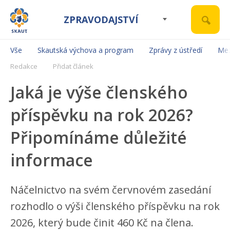
ZPRAVODAJSTVÍ
Vše
Skautská výchova a program
Zprávy z ústředí
Mez
Redakce
Přidat článek
Jaká je výše členského
příspěvku na rok 2026?
Připomínáme důležité
informace
Náčelnictvo na svém červnovém zasedání
rozhodlo o výši členského příspěvku na rok
2026, který bude činit 460 Kč na člena.