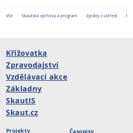
Vše
Skautská výchova a program
Zprávy z ústředí
Mez
Křižovatka
Zpravodajství
Vzdělávací akce
Základny
SkautIS
Skaut.cz
Projekty
Časopisy