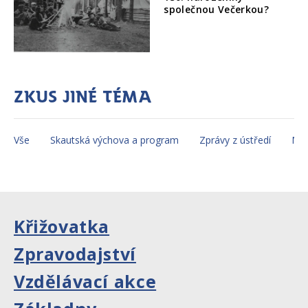
společnou Večerkou?
Zkus jiné téma
Vše
Skautská výchova a program
Zprávy z ústředí
Mez
Křižovatka
Zpravodajství
Vzdělávací akce