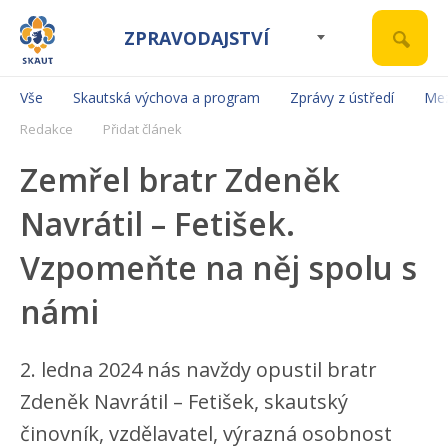
ZPRAVODAJSTVÍ
Vše
Skautská výchova a program
Zprávy z ústředí
Mez
Redakce
Přidat článek
Zemřel bratr Zdeněk
Navrátil – Fetišek.
Vzpomeňte na něj spolu s
námi
2. ledna 2024 nás navždy opustil bratr
Zdeněk Navrátil – Fetišek, skautský
činovník, vzdělavatel, výrazná osobnost