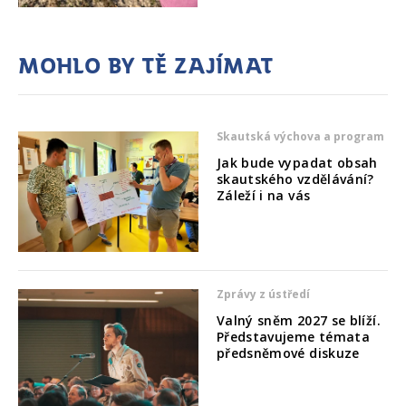
Mohlo by tě zajímat
Skautská výchova a program
Jak bude vypadat obsah
skautského vzdělávání?
Záleží i na vás
Zprávy z ústředí
Valný sněm 2027 se blíží.
Představujeme témata
předsněmové diskuze