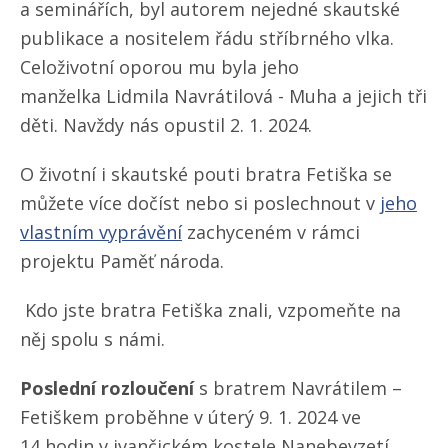
a seminářích, byl autorem nejedné skautské
publikace a nositelem řádu stříbrného vlka.
Celoživotní oporou mu byla jeho
manželka Lidmila Navrátilová - Muha a jejich tři
děti. Navždy nás opustil 2. 1. 2024.
O životní i skautské pouti bratra Fetiška se
můžete více dočíst nebo si poslechnout v
jeho
vlastním vyprávění
zachyceném v rámci
projektu Paměť národa.
Kdo jste bratra Fetiška znali, vzpomeňte na
něj spolu s námi.
Poslední rozloučení
s bratrem Navrátilem –
Fetiškem proběhne v úterý 9. 1. 2024 ve
14 hodin v ivančickém kostele Nanebevzetí