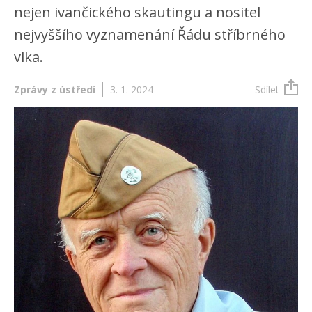
nejen ivančického skautingu a nositel
nejvyššího vyznamenání Řádu stříbrného
vlka.
Zprávy z ústředí
3. 1. 2024
Sdílet