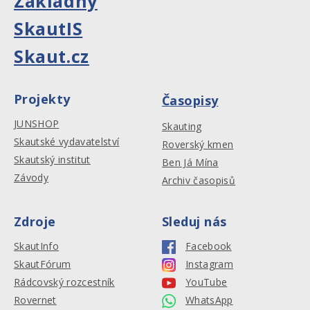
Základny
SkautIS
Skaut.cz
Projekty
Časopisy
JUNSHOP
Skauting
Skautské vydavatelství
Roverský kmen
Skautský institut
Ben Já Mína
Závody
Archiv časopisů
Zdroje
Sleduj nás
SkautInfo
Facebook
SkautFórum
Instagram
Rádcovský rozcestník
YouTube
Rovernet
WhatsApp