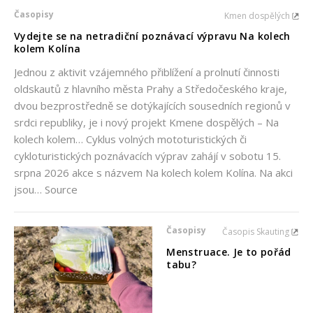
Časopisy
Kmen dospělých
Vydejte se na netradiční poznávací výpravu Na kolech
kolem Kolína
Jednou z aktivit vzájemného přiblížení a prolnutí činnosti
oldskautů z hlavního města Prahy a Středočeského kraje,
dvou bezprostředně se dotýkajících sousedních regionů v
srdci republiky, je i nový projekt Kmene dospělých – Na
kolech kolem… Cyklus volných mototuristických či
cykloturistických poznávacích výprav zahájí v sobotu 15.
srpna 2026 akce s názvem Na kolech kolem Kolína. Na akci
jsou… Source
Časopisy
Časopis Skauting
Menstruace. Je to pořád
tabu?