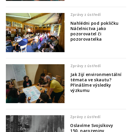
Zprávy z ústředí
Nahlédni pod pokličku
Náčelnictva jako
pozorovatel či
pozorovatelka
Zprávy z ústředí
Jak žijí environmentální
témata ve skautu?
Přinášíme výsledky
výzkumu
Zprávy z ústředí
Oslavíme Svojsíkovy
150. narozeniny