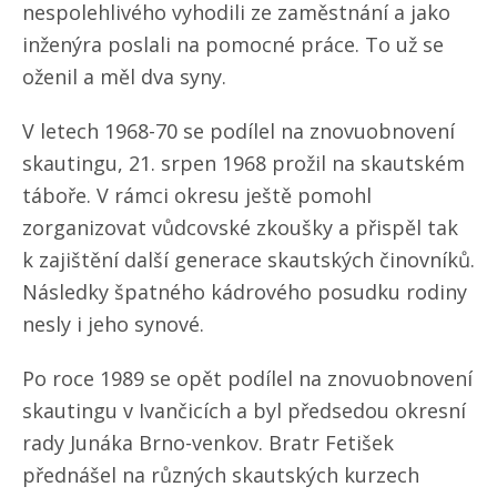
nespolehlivého vyhodili ze zaměstnání a jako
inženýra poslali na pomocné práce. To už se
oženil a měl dva syny.
V letech 1968-70 se podílel na znovuobnovení
skautingu, 21. srpen 1968 prožil na skautském
táboře. V rámci okresu ještě pomohl
zorganizovat vůdcovské zkoušky a přispěl tak
k zajištění další generace skautských činovníků.
Následky špatného kádrového posudku rodiny
nesly i jeho synové.
Po roce 1989 se opět podílel na znovuobnovení
skautingu v Ivančicích a byl předsedou okresní
rady Junáka Brno-venkov. Bratr Fetišek
přednášel na různých skautských kurzech