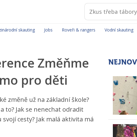
inárodní skauting
Jobs
Roveři & rangers
Vodní skauting
nference Změňme
NEJNOV
ímo pro děti
cké změně už na základní škole?
a to? Jak se nenechat odradit
svojí cesty? Jak malá aktivita má