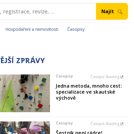
Hospodaření a nemovitosti
Časopisy
ĚJŠÍ ZPRÁVY
Časopisy
Časopis Skauting
Jedna metoda, mnoho cest:
specializace ve skautské
výchově
Časopisy
Časopis Skauting
Šestník není rádce!