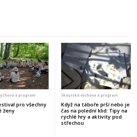
výchova a program
Skautská výchova a program
estival pro všechny
Když na táboře prší nebo je
é ženy
čas na polední klid: Tipy na
rychlé hry a aktivity pod
střechou