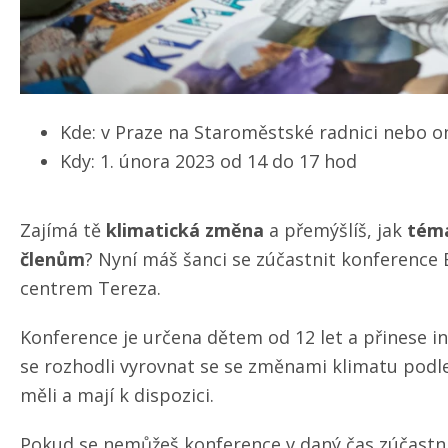
Kde: v Praze na Staroměstské radnici nebo o
Kdy: 1. února 2023 od 14 do 17 hod
Zajímá tě
klimatická změna
a přemýšlíš, jak
téma
členům
? Nyní máš šanci se zúčastnit konference
centrem Tereza.
Konference je určena dětem od 12 let a přinese ins
se rozhodli vyrovnat se se změnami klimatu podl
měli a mají k dispozici.
Pokud se nemůžeš konference v daný čas zúčastni