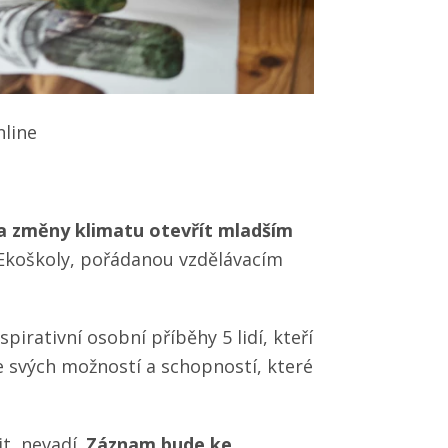
nline
 změny klimatu otevřít mladším
 Ekoškoly, pořádanou vzdělávacím
pirativní osobní příběhy 5 lidí, kteří
e svých možností a schopností, které
t, nevadí.
Záznam bude ke