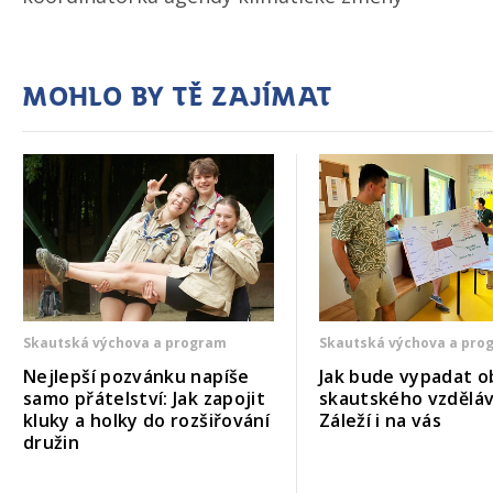
Mohlo by tě zajímat
Skautská výchova a program
Skautská výchova a pro
Nejlepší pozvánku napíše
Jak bude vypadat o
samo přátelství: Jak zapojit
skautského vzděláv
kluky a holky do rozšiřování
Záleží i na vás
družin