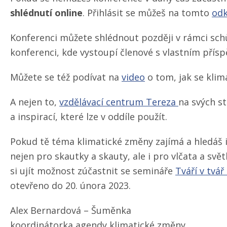
shlédnutí online
. Přihlásit se můžeš na tomto
odk
Konferenci můžete shlédnout později v rámci sch
konferenci, kde vystoupí členové s vlastním přís
Můžete se též podívat na
video
o tom, jak se klim
A nejen to,
vzdělávací centrum Tereza
na svých s
a inspirací, které lze v oddíle použít.
Pokud tě téma klimatické změny zajímá a hledáš i
nejen pro skautky a skauty, ale i pro vlčata a svě
si ujít možnost zúčastnit se semináře
Tváří v tvá
otevřeno do 20. února 2023.
Alex Bernardová – Šuměnka
koordinátorka agendy klimatické změny