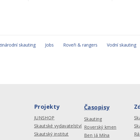
inárodní skauting
Jobs
Roveři & rangers
Vodní skauting
Projekty
Z
Časopisy
JUNSHOP
Sk
Skauting
Skautské vydavatelství
Sk
Roverský kmen
Skautský institut
Rá
Ben Já Mína