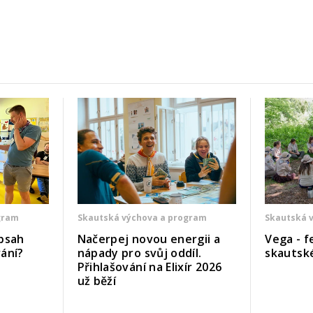
gram
Skautská výchova a program
Skautská 
bsah
Načerpej novou energii a
Vega - f
ání?
nápady pro svůj oddíl.
skautsk
Přihlašování na Elixír 2026
už běží