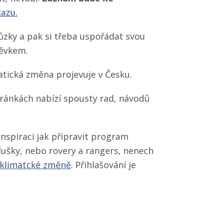
azu.
ůzky a pak si třeba uspořádat svou
pěvkem.
atická změna projevuje v Česku.
tránkách nabízí spousty rad, návodů
nspiraci jak připravit program
tlušky, nebo rovery a rangers, nenech
ř klimatcké změně
. Přihlašování je