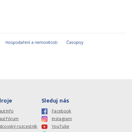
Hospodaření a nemovitosti
Časopisy
droje
Sleduj nás
autInfo
Facebook
autFórum
Instagram
dcovský rozcestník
YouTube