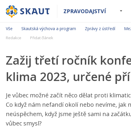
ZPRAVODAJSTVÍ
Vše
Skautská výchova a program
Zprávy z ústředí
Mez
Redakce
Přidat článek
Zažij třetí ročník ko
klima 2023, určené př
Je vůbec možné začít něco dělat proti klimati
Co když nám nefandí okolí nebo nevíme, jak n
neúspěchem, když jsme ještě sami na začátku 
vůbec smysl?