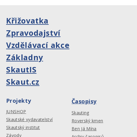
Křižovatka
Zpravodajství
Vzdělávací akce
Základny
SkautIS
Skaut.cz
Projekty
Časopisy
JUNSHOP
Skauting
Skautské vydavatelství
Roverský kmen
Skautský institut
Ben Já Mína
Závody
Archiv časopisů