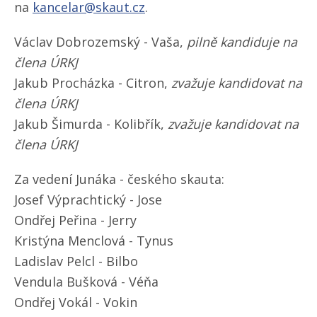
na
kancelar@skaut.cz
.
Václav Dobrozemský - Vaša,
pilně kandiduje na
člena ÚRKJ
Jakub Procházka - Citron,
zvažuje kandidovat na
člena ÚRKJ
Jakub Šimurda - Kolibřík,
zvažuje kandidovat na
člena ÚRKJ
Za vedení Junáka - českého skauta:
Josef Výprachtický - Jose
Ondřej Peřina - Jerry
Kristýna Menclová - Tynus
Ladislav Pelcl - Bilbo
Vendula Bušková - Véňa
Ondřej Vokál - Vokin