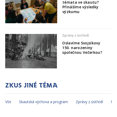
témata ve skautu?
Přinášíme výsledky
výzkumu
Zprávy z ústředí
Oslavíme Svojsíkovy
150. narozeniny
společnou Večerkou?
Zkus jiné téma
Vše
Skautská výchova a program
Zprávy z ústředí
Mez