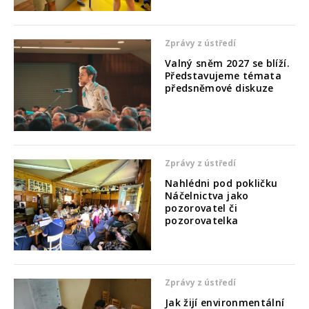
Zprávy z ústředí
Valný sněm 2027 se blíží.
Představujeme témata
předsněmové diskuze
Zprávy z ústředí
Nahlédni pod pokličku
Náčelnictva jako
pozorovatel či
pozorovatelka
Zprávy z ústředí
Jak žijí environmentální