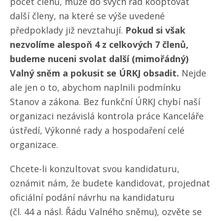
počet členů, může do svých řad kooptovat
další členy, na které se výše uvedené
předpoklady již nevztahují.
Pokud si však
nezvolíme alespoň 4 z celkových 7 členů,
budeme nuceni svolat další (mimořádný)
Valný sněm a pokusit se ÚRKJ obsadit.
Nejde
ale jen o to, abychom naplnili podmínku
Stanov a zákona. Bez funkční ÚRKJ chybí naší
organizaci nezávislá kontrola práce Kanceláře
ústředí, Výkonné rady a hospodaření celé
organizace.
Chcete-li konzultovat svou kandidaturu,
oznámit nám, že budete kandidovat, projednat
oficiální podání návrhu na kandidaturu
(čl. 44 a násl. Řádu Valného sněmu), ozvěte se