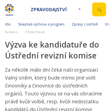
ZPRAVODAJSTVÍ
Vše
Skautská výchova a program
Zprávy z ústředí
Mez
Redakce
Přidat článek
Výzva ke kandidatuře do
Ústřední revizní komise
Za několik málo dní čeká naši organizaci
Valný sněm, který bude mimo jiné volit
činovníky a činovnice do ústředních
orgánů. Touto výzvou se na vás obracíme
právě kvůli volbě, resp. kvůli nedostatku
kandidátů do Ústřední revizní komise