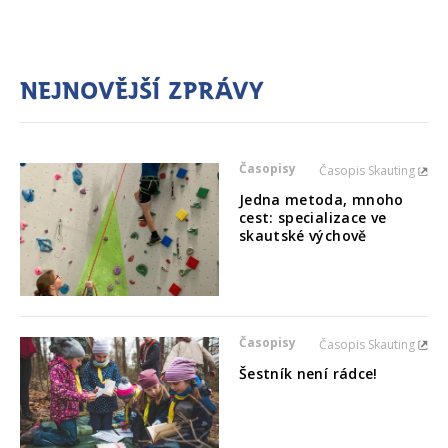
Nejnovější zprávy
Časopisy
Časopis Skauting
Jedna metoda, mnoho
cest: specializace ve
skautské výchově
Časopisy
Časopis Skauting
Šestník není rádce!