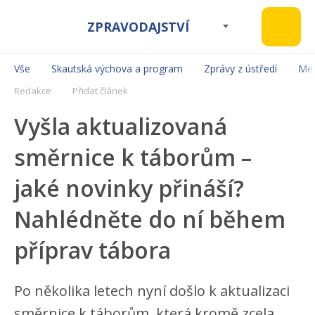
ZPRAVODAJSTVÍ
Vše
Skautská výchova a program
Zprávy z ústředí
Mez
Redakce
Přidat článek
Vyšla aktualizovaná
směrnice k táborům –
jaké novinky přináší?
Nahlédněte do ní během
příprav tábora
Po několika letech nyní došlo k aktualizaci
směrnice k táborům, která kromě zcela