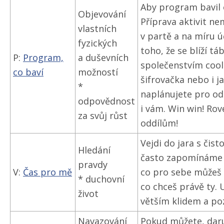
Aby program bavil o
Objevování
Příprava aktivit ne
vlastních
v partě a na míru ú
fyzických
toho, že se blíží t
P:
Program,
a duševních
společenstvím cool
co baví
možností
šifrovačka nebo i j
*
naplánujete pro odd
odpovědnost
i vám. Win win! Ro
za svůj růst
oddílům!
Vejdi do jara s čis
Hledání
často zapomínáme 
pravdy
V:
Čas pro mě
co pro sebe můžeš u
* duchovní
co chceš právě ty. U
život
větším klidem a po
Navazování
Pokud můžete, daru