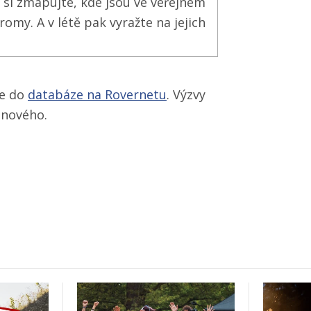
 si zmapujte, kde jsou ve veřejném
omy. A v létě pak vyražte na jejich
se do
databáze na Rovernetu
. Výzvy
 nového.