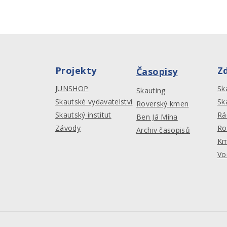
Projekty
Z
Časopisy
JUNSHOP
Sk
Skauting
Skautské vydavatelství
Sk
Roverský kmen
Skautský institut
Rá
Ben Já Mína
Závody
Ro
Archiv časopisů
Km
Vo