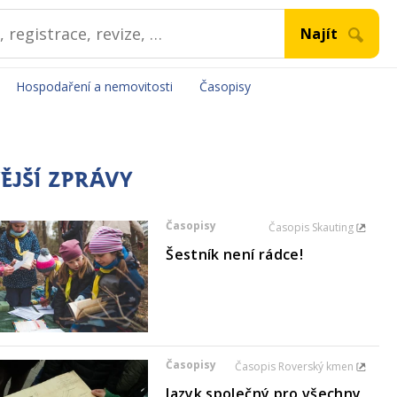
Hospodaření a nemovitosti
Časopisy
ĚJŠÍ ZPRÁVY
Časopisy
Časopis Skauting
Šestník není rádce!
Časopisy
Časopis Roverský kmen
Jazyk společný pro všechny