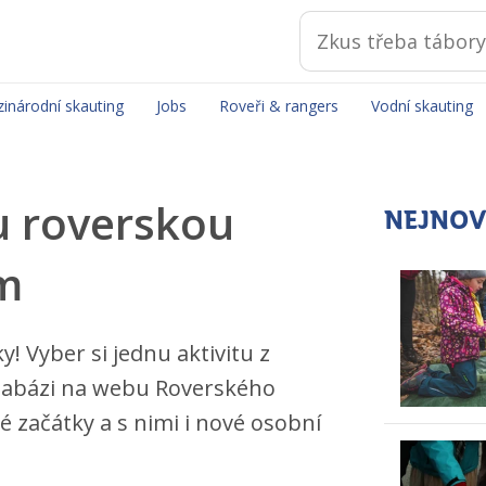
inárodní skauting
Jobs
Roveři & rangers
Vodní skauting
u roverskou
NEJNOV
m
y! Vyber si jednu aktivitu z
tabázi na webu Roverského
é začátky a s nimi i nové osobní