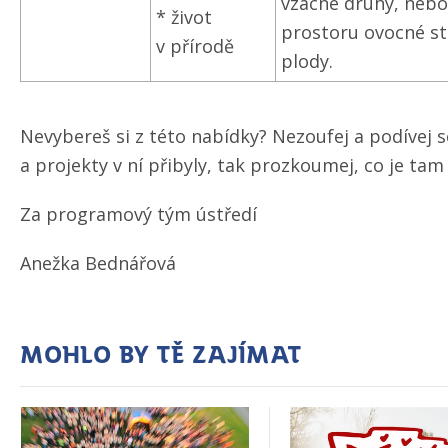
vzácné druhy, nebo
* život
prostoru ovocné str
v přírodě
plody.
Nevybereš si z této nabídky? Nezoufej a podívej 
a projekty v ní přibyly, tak prozkoumej, co je tam
Za programový tým ústředí
Anežka Bednářová
Mohlo by tě zajímat