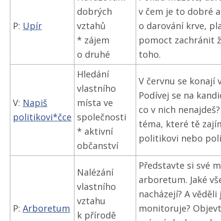
dobrých
v čem je to dobré a
P:
Upír
vztahů
o darování krve, p
* zájem
pomoct zachránit ž
o druhé
toho.
Hledání
V červnu se konají
vlastního
Podívej se na kandi
V:
Napiš
místa ve
co v nich nenajdeš
politikovi*čce
společnosti
téma, které tě zaj
* aktivní
politikovi nebo pol
občanství
Představte si své m
Nalézání
arboretum. Jaké vš
vlastního
nacházejí? A věděli
vztahu
P:
Arboretum
monitoruje? Objevt
k přírodě