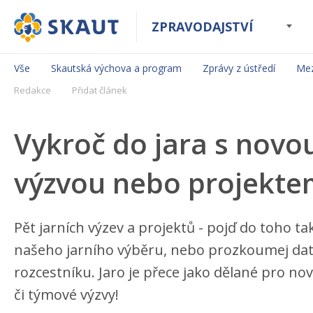
ZPRAVODAJSTVÍ
Vše
Skautská výchova a program
Zprávy z ústředí
Mez
Redakce
Přidat článek
Vykroč do jara s novo
výzvou nebo projekte
Pět jarních výzev a projektů - pojď do toho tak
našeho jarního výběru, nebo prozkoumej da
rozcestníku. Jaro je přece jako dělané pro nov
či týmové výzvy!