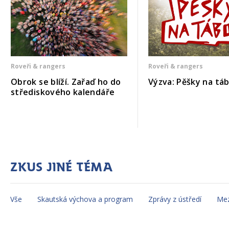
Roveři & rangers
Roveři & rangers
Obrok se blíží. Zařaď ho do
Výzva: Pěšky na tá
střediskového kalendáře
Zkus jiné téma
Vše
Skautská výchova a program
Zprávy z ústředí
Mez