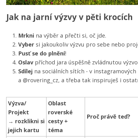
Jak na jarní výzvy v pěti krocích
Mrkni
na výběr a přečti si, oč jde.
Vyber
si jakoukoliv výzvu pro sebe nebo proj
Pusť se do plnění
!
Oslav
příchod jara úspěšně zvládnutou výzv
Sdílej
na sociálních sítích - v instagramovýc
a @rovering_cz, a třeba tak inspiruješ i ostat
Výzva/
Oblast
Projekt
roverské
Proč právě teď?
→ rozklikni si
cesty +
jejich kartu
téma