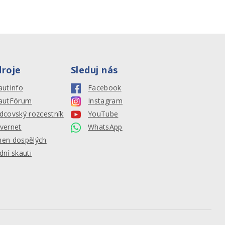
droje
Sleduj nás
autInfo
Facebook
autFórum
Instagram
dcovský rozcestník
YouTube
vernet
WhatsApp
en dospělých
dní skauti