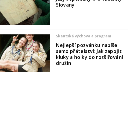
Slovany
Skautská výchova a program
Nejlepší pozvánku napíše
samo přátelství: Jak zapojit
kluky a holky do rozšiřování
družin