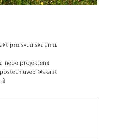
ekt pro svou skupinu.
ou nebo projektem!
h postech uveď @skaut
ní!