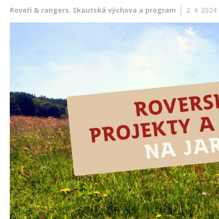
Roveři & rangers
,
Skautská výchova a program
2. 4. 2024