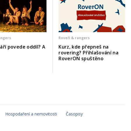
angers
Roveři & rangers
áří povede oddíl? A
Kurz, kde přepneš na
rovering? Přihlašování na
RoverON spuštěno
Hospodaření a nemovitosti
Časopisy