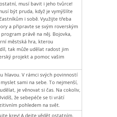
statní, musí bavit i jeho tvůrce!
musí být pruda, když je vymýšlíte
častníkům i sobě. Využijte třeba
ábory a připravte se svým roverským
 program právě na něj. Bojovka,
arní městská hra, kterou
íl, tak může udělat radost jim
verský projekt a pomoc vašim
tou hlavou. V rámci svých povinností
myslet sami na sebe. To nejmenší,
dělat, je věnovat si čas. Na cokoliv,
vidíš, že sebepéče se ti vrátí
zitivním pohledem na svět.
jte krev! A dejte vědět ostatním,