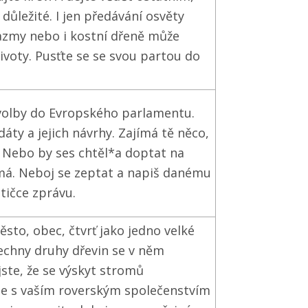
 důležité. I jen předávání osvěty
lazmy nebo i kostní dřeně může
ivoty. Pusťte se se svou partou do
 volby do Evropského parlamentu.
dáty a jejich návrhy. Zajímá tě něco,
? Nebo by ses chtěl*a doptat na
ímá. Neboj se zeptat a napiš danému
itičce zprávu.
ěsto, obec, čtvrť jako jedno velké
echny druhy dřevin se v něm
 jste, že se výskyt stromů
e s vaším roverským společenstvím