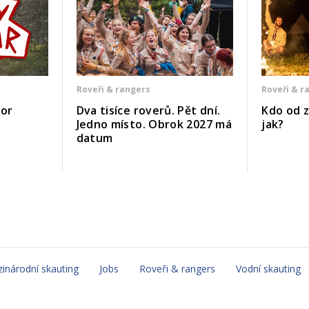
Roveři & rangers
Roveři & r
bor
Dva tisíce roverů. Pět dní.
Kdo od z
Jedno místo. Obrok 2027 má
jak?
datum
inárodní skauting
Jobs
Roveři & rangers
Vodní skauting