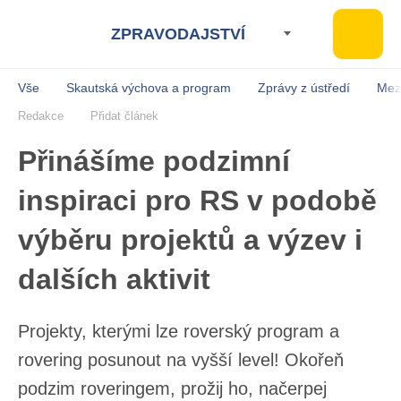
ZPRAVODAJSTVÍ
Vše
Skautská výchova a program
Zprávy z ústředí
Mez
Redakce
Přidat článek
Přinášíme podzimní
inspiraci pro RS v podobě
výběru projektů a výzev i
dalších aktivit
Projekty, kterými lze roverský program a
rovering posunout na vyšší level! Okořeň
podzim roveringem, prožij ho, načerpej