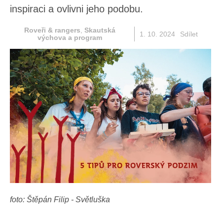
inspiraci a ovlivni jeho podobu.
Roveři & rangers
,
Skautská
1. 10. 2024
Sdílet
výchova a program
foto: Štěpán Filip - Světluška