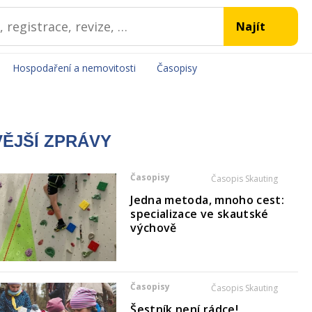
Hospodaření a nemovitosti
Časopisy
ĚJŠÍ ZPRÁVY
Časopisy
Časopis Skauting
Jedna metoda, mnoho cest:
specializace ve skautské
výchově
Časopisy
Časopis Skauting
Šestník není rádce!