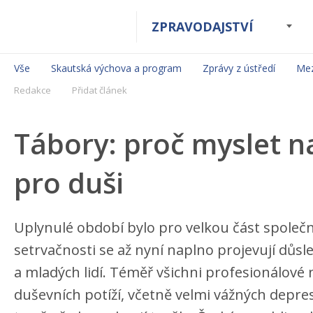
ZPRAVODAJSTVÍ
Vše
Skautská výchova a program
Zprávy z ústředí
Mez
Redakce
Přidat článek
Tábory: proč myslet n
pro duši
Uplynulé období bylo pro velkou část společn
setrvačnosti se až nyní naplno projevují důsl
a mladých lidí. Téměř všichni profesionálové
duševních potíží, včetně velmi vážných depr