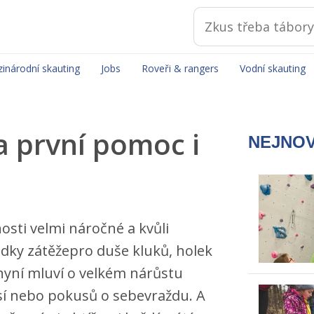
inárodní skauting
Jobs
Roveři & rangers
Vodní skauting
a první pomoc i
NEJNOV
osti velmi náročné a kvůli
edky zátěžepro duše kluků, holek
 nyní mluví o velkém nárůstu
esí nebo pokusů o sebevraždu. A