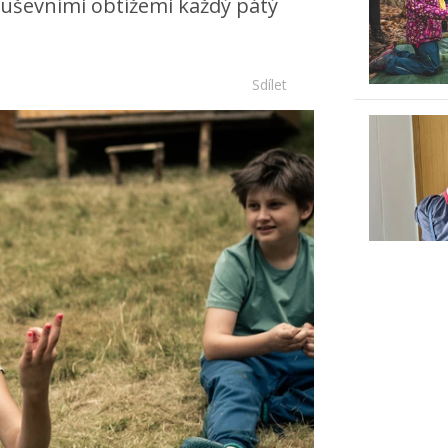
duševními obtížemi každý pátý
Sdílet