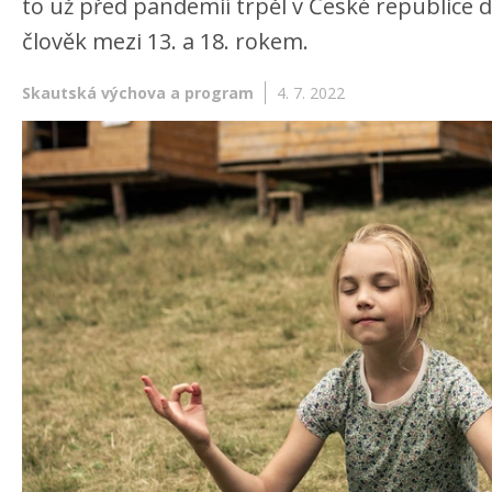
to už před pandemií trpěl v České republice 
člověk mezi 13. a 18. rokem.
Skautská výchova a program
4. 7. 2022