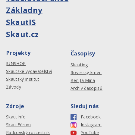
Základny
SkautIS
Skaut.cz
Projekty
Časopisy
JUNSHOP
Skauting
Skautské vydavatelství
Roverský kmen
Skautský institut
Ben Já Mína
Závody
Archiv časopisů
Zdroje
Sleduj nás
SkautInfo
Facebook
SkautFórum
Instagram
Rádcovský rozcestník
YouTube