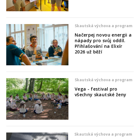
Skautská výchova a program
Načerpej novou energii a
nápady pro svůj oddíl.
Přihlašování na Elixír
2026 už běží
Skautská výchova a program
Vega - festival pro
všechny skautské ženy
Skautská výchova a program