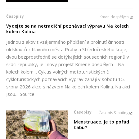
Časopisy
Kmen dospělých
Vydejte se na netradiční poznávací výpravu Na kolech
kolem Kolína
Jednou z aktivit vzájemného přiblížení a prolnutí činnosti
oldskautů z hlavního města Prahy a Středočeského kraje,
dvou bezprostředně se dotýkajících sousedních regionů v
srdci republiky, je i nový projekt Kmene dospělých – Na
kolech kolem… Cyklus volných mototuristických či
cykloturistických poznávacích výprav zahájí v sobotu 15.
srpna 2026 akce s názvem Na kolech kolem Kolína. Na akci
jsou… Source
Časopisy
Časopis Skauting
Menstruace. Je to pořád
tabu?