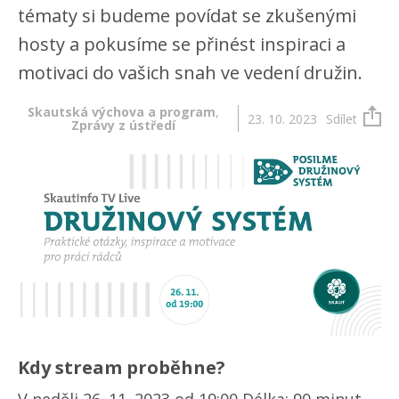
tématy si budeme povídat se zkušenými
hosty a pokusíme se přinést inspiraci a
motivaci do vašich snah ve vedení družin.
Skautská výchova a program
,
23. 10. 2023
Sdílet
Zprávy z ústředí
Kdy stream proběhne?
V neděli 26. 11. 2023 od 19:00 Délka: 90 minut