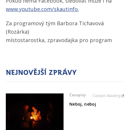
Pokud nemá Facebook, sledovat může i na
www.youtube.com/​skautinfo.
Za programový tým Barbora Tichavová
(Rozárka)
místostarostka, zpravodajka pro program
Nejnovější zprávy
Časopisy
Časopis Skauting
Neboj, neboj