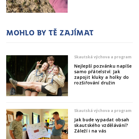
Mohlo by tě zajímat
Skautská výchova a program
Nejlepší pozvánku napíše
samo přátelství: Jak
zapojit kluky a holky do
rozšiřování družin
Skautská výchova a program
Jak bude vypadat obsah
skautského vzdělávání?
Záleží i na vás