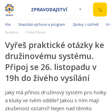
ZPRAVODAJSTVÍ
Vše
Skautská výchova a program
Zprávy z ústředí
Mez
Redakce
Přidat článek
Vyřeš praktické otázky ke
družinovému systému.
Připoj se 26. listopadu v
19h do živého vysílání
Jaký má přínos družinový systém pro holky
a kluky ve tvém oddíle? Jakou s ním mají
zkušenost ostatní? Nejen nad těmito