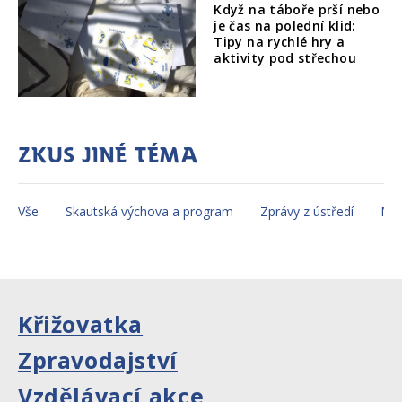
Když na táboře prší nebo
je čas na polední klid:
Tipy na rychlé hry a
aktivity pod střechou
Zkus jiné téma
Vše
Skautská výchova a program
Zprávy z ústředí
Mez
Křižovatka
Zpravodajství
Vzdělávací akce