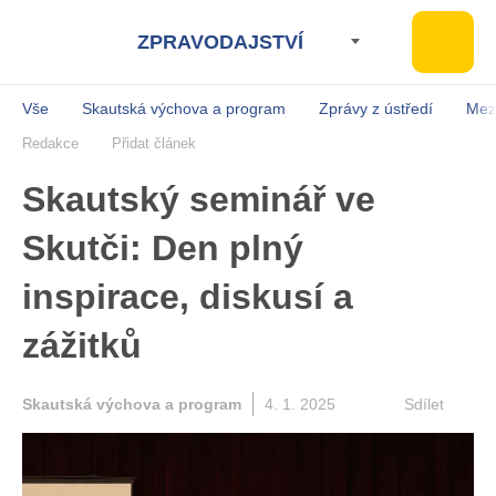
ZPRAVODAJSTVÍ
Vše
Skautská výchova a program
Zprávy z ústředí
Mez
Redakce
Přidat článek
Skautský seminář ve
Skutči: Den plný
inspirace, diskusí a
zážitků
Skautská výchova a program
4. 1. 2025
Sdílet