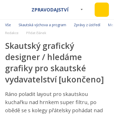
ZPRAVODAJSTVÍ
Vše
Skautská výchova a program
Zprávy z ústředí
Mez
Redakce
Přidat článek
Skautský grafický
designer / hledáme
grafiky pro skautské
vydavatelství [ukončeno]
Ráno poladit layout pro skautskou
kuchařku nad hrnkem super filtru, po
obědě se s kolegy přátelsky pohádat nad