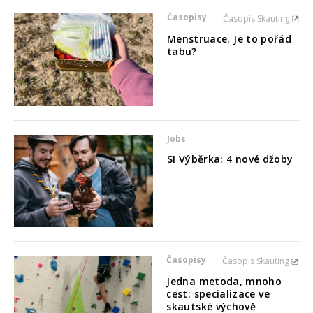
Časopisy
Časopis Skauting
Menstruace. Je to pořád
tabu?
Jobs
SI Výběrka: 4 nové džoby
Časopisy
Časopis Skauting
Jedna metoda, mnoho
cest: specializace ve
skautské výchově