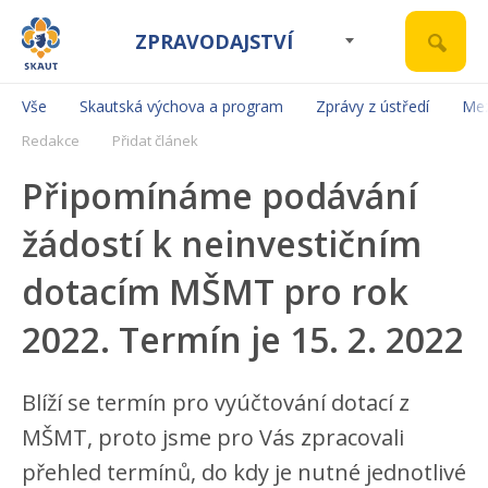
ZPRAVODAJSTVÍ
Vše
Skautská výchova a program
Zprávy z ústředí
Mez
Redakce
Přidat článek
Připomínáme podávání
žádostí k neinvestičním
dotacím MŠMT pro rok
2022. Termín je 15. 2. 2022
Blíží se termín pro vyúčtování dotací z
MŠMT, proto jsme pro Vás zpracovali
přehled termínů, do kdy je nutné jednotlivé