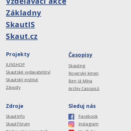
Vzdělávací akce
Základny
SkautIS
Skaut.cz
Projekty
Časopisy
JUNSHOP
Skauting
Skautské vydavatelství
Roverský kmen
Skautský institut
Ben Já Mína
Závody
Archiv časopisů
Zdroje
Sleduj nás
SkautInfo
Facebook
SkautFórum
Instagram