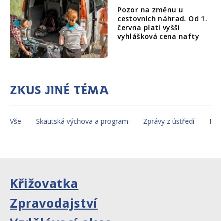
Pozor na změnu u
cestovních náhrad. Od 1.
června platí vyšší
vyhlášková cena nafty
Zkus jiné téma
Vše
Skautská výchova a program
Zprávy z ústředí
Mez
Křižovatka
Zpravodajství