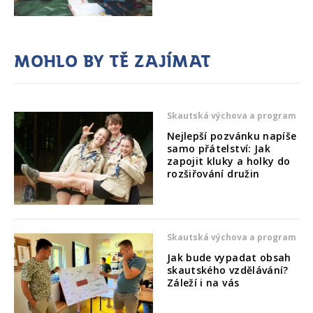
Mohlo by tě zajímat
Skautská výchova a program
Nejlepší pozvánku napíše
samo přátelství: Jak
zapojit kluky a holky do
rozšiřování družin
Skautská výchova a program
Jak bude vypadat obsah
skautského vzdělávání?
Záleží i na vás