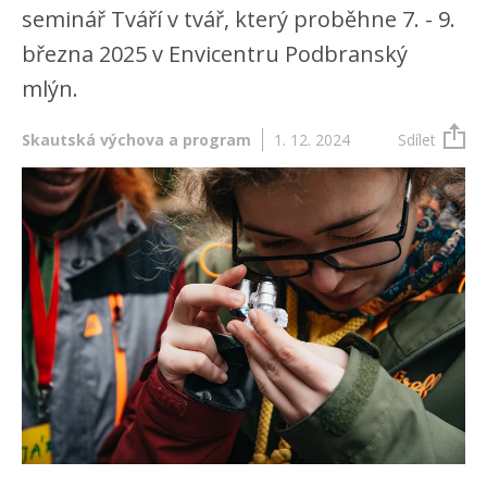
seminář Tváří v tvář, který proběhne 7. - 9.
března 2025 v Envicentru Podbranský
mlýn.
Skautská výchova a program
1. 12. 2024
Sdílet