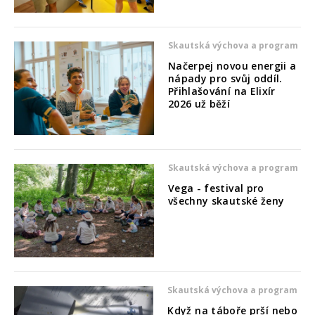
Skautská výchova a program
Načerpej novou energii a
nápady pro svůj oddíl.
Přihlašování na Elixír
2026 už běží
Skautská výchova a program
Vega - festival pro
všechny skautské ženy
Skautská výchova a program
Když na táboře prší nebo