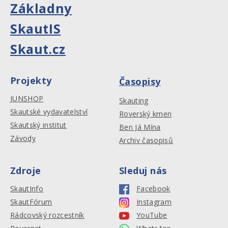
Základny
SkautIS
Skaut.cz
Projekty
Časopisy
JUNSHOP
Skauting
Skautské vydavatelství
Roverský kmen
Skautský institut
Ben Já Mína
Závody
Archiv časopisů
Zdroje
Sleduj nás
SkautInfo
Facebook
SkautFórum
Instagram
Rádcovský rozcestník
YouTube