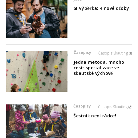
SI Výběrka: 4 nové džoby
Časopisy
Časopis Skauting
Jedna metoda, mnoho
cest: specializace ve
skautské výchově
Časopisy
Časopis Skauting
Šestník není rádce!