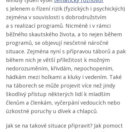
Minulý týden vyšel
tematický rozhovor
s Jelenem o řízení rizik (fyzických i psychických)
zejména v souvislosti s dobrodružstvím
a s realizací programů. Nicméně i v rámci
běžného skautského života, a to nejen během
programů, se objevují nesčetné náročné
situace. Zejména nyní s přípravou táborů a pak
během nich je větší příležitost k možným
nedorozuměním, křivdám, nepochopením,
hádkám mezi holkami a kluky i vedením. Také
na táborech se může projevit více než jindy
škodlivý přístup některých lidí k mladším
členům a členkám, vyčerpání vedoucích nebo
úzkostné poruchy u dívek a chlapců.
Jak se na takové situace připravit? Jak pomoct