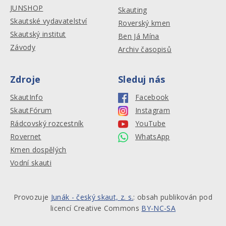
JUNSHOP
Skauting
Skautské vydavatelství
Roverský kmen
Skautský institut
Ben Já Mína
Závody
Archiv časopisů
Zdroje
Sleduj nás
SkautInfo
Facebook
SkautFórum
Instagram
Rádcovský rozcestník
YouTube
Rovernet
WhatsApp
Kmen dospělých
Vodní skauti
Provozuje
Junák - český skaut, z. s.
: obsah publikován pod
licencí Creative Commons
BY-NC-SA