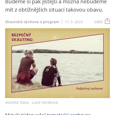
Budeme si pak jistější a možná nebudeme
mít z obtížnějších situací takovou obavu.
Skautská výchova a program
17. 5. 2023
Sdílet
Autorka: Basa - Lucie Horáková