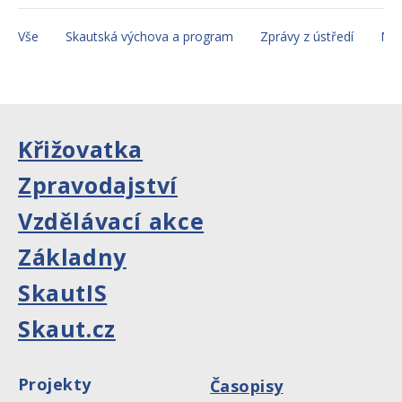
Vše
Skautská výchova a program
Zprávy z ústředí
Mez
Křižovatka
Zpravodajství
Vzdělávací akce
Základny
SkautIS
Skaut.cz
Projekty
Časopisy