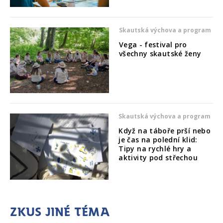
Skautská výchova a program
Vega - festival pro
všechny skautské ženy
Skautská výchova a program
Když na táboře prší nebo
je čas na polední klid:
Tipy na rychlé hry a
aktivity pod střechou
Zkus jiné téma