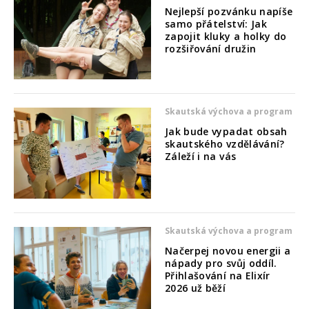
Nejlepší pozvánku napíše
samo přátelství: Jak
zapojit kluky a holky do
rozšiřování družin
Skautská výchova a program
Jak bude vypadat obsah
skautského vzdělávání?
Záleží i na vás
Skautská výchova a program
Načerpej novou energii a
nápady pro svůj oddíl.
Přihlašování na Elixír
2026 už běží