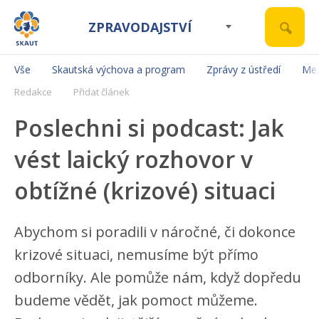
ZPRAVODAJSTVÍ
Vše
Skautská výchova a program
Zprávy z ústředí
Mez
Redakce
Přidat článek
Poslechni si podcast: Jak
vést laický rozhovor v
obtížné (krizové) situaci
Abychom si poradili v náročné, či dokonce
krizové situaci, nemusíme být přímo
odborníky. Ale pomůže nám, když dopředu
budeme vědět, jak pomoct můžeme.