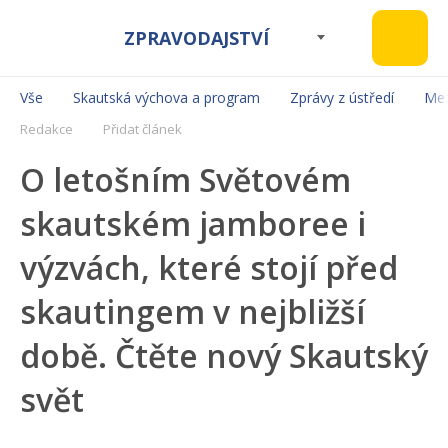
ZPRAVODAJSTVÍ
Vše
Skautská výchova a program
Zprávy z ústředí
Mez
Redakce
Přidat článek
O letošním Světovém
skautském jamboree i
výzvách, které stojí před
skautingem v nejbližší
době. Čtěte nový Skautský
svět