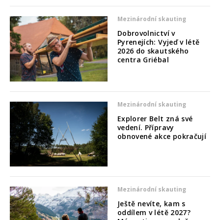
Mezinárodní skauting
Dobrovolnictví v
Pyrenejích: Vyjeď v létě
2026 do skautského
centra Griébal
Mezinárodní skauting
Explorer Belt zná své
vedení. Přípravy
obnovené akce pokračují
Mezinárodní skauting
Ještě nevíte, kam s
oddílem v létě 2027?