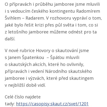
O přípravách i průběhu jamboree jsme mluvili
i s vedoucím českého kontingentu Radomírem
Švihlem – Radarem. V rozhovoru vypráví o tom,
jaké bylo řešit krizi přes půl světa i tom, co si
z letošního jamboree můžeme odnést pro ta
další.
V nové rubrice Hovory o skautování jsme
s Janem Špatenkou – Špáťou mluvili
o skautských akcích, které ho ovlivnily,
přípravách i vedení Národního skautského
jamboree i výzvách, které před skautingem
v nejbližší době vidí.
Celé číslo najdete
tady:
https://casopisy.skaut.cz/​svet/​1201