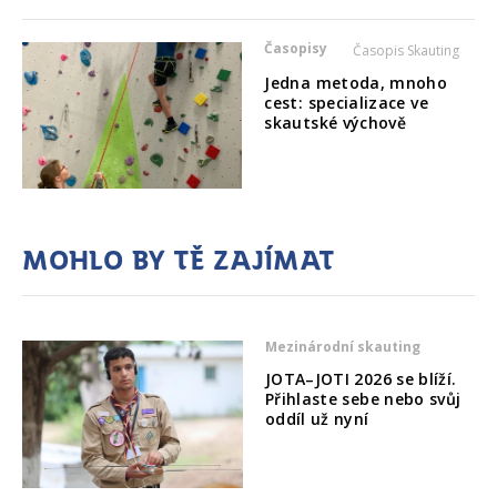
Časopisy
Časopis Skauting
Jedna metoda, mnoho
cest: specializace ve
skautské výchově
Mohlo by tě zajímat
Mezinárodní skauting
JOTA–JOTI 2026 se blíží.
Přihlaste sebe nebo svůj
oddíl už nyní