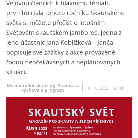
Ve dvou článcích k hlavnímu tématu
prvního čísla tohoto ročníku Skautského
světa si můžete přečíst o letošním
Světovém skautském jamboree. Jedna z
jeho účastnic Jana Koblížková – Janča
popisuje své zážitky z akce provázené
řadou neočekávaných a neplánovaných
situací.
Mezinárodní skauting
,
Skautská
18. 10. 2023
Sdílet
výchova a program