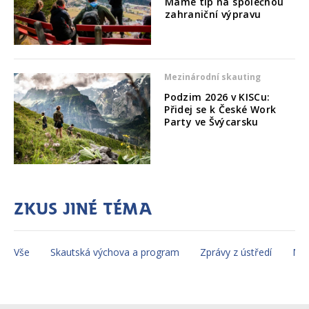
Máme tip na společnou
zahraniční výpravu
Mezinárodní skauting
Podzim 2026 v KISCu:
Přidej se k České Work
Party ve Švýcarsku
Zkus jiné téma
Vše
Skautská výchova a program
Zprávy z ústředí
Mez