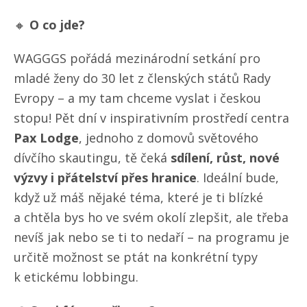
🔸
O co jde?
WAGGGS pořádá mezinárodní setkání pro
mladé ženy do 30 let z členských států Rady
Evropy – a my tam chceme vyslat i českou
stopu! Pět dní v inspirativním prostředí centra
Pax Lodge
, jednoho z domovů světového
dívčího skautingu, tě čeká
sdílení, růst, nové
výzvy i přátelství přes hranice
. Ideální bude,
když už máš nějaké téma, které je ti blízké
a chtěla bys ho ve svém okolí zlepšit, ale třeba
nevíš jak nebo se ti to nedaří – na programu je
určitě možnost se ptát na konkrétní typy
k etickému lobbingu.