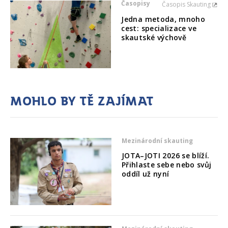
Časopisy
Časopis Skauting
Jedna metoda, mnoho
cest: specializace ve
skautské výchově
Mohlo by tě zajímat
Mezinárodní skauting
JOTA–JOTI 2026 se blíží.
Přihlaste sebe nebo svůj
oddíl už nyní