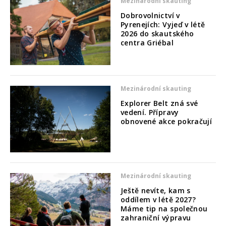
Mezinárodní skauting
Dobrovolnictví v
Pyrenejích: Vyjeď v létě
2026 do skautského
centra Griébal
Mezinárodní skauting
Explorer Belt zná své
vedení. Přípravy
obnovené akce pokračují
Mezinárodní skauting
Ještě nevíte, kam s
oddílem v létě 2027?
Máme tip na společnou
zahraniční výpravu