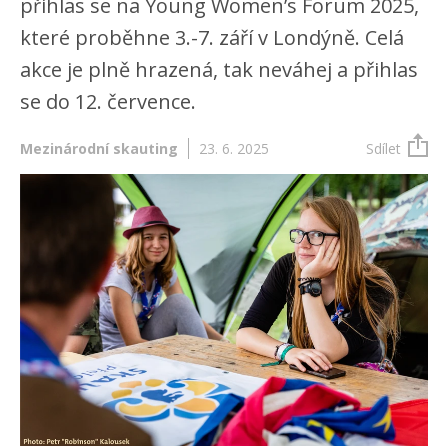
přihlas se na Young Women’s Forum 2025,
které proběhne 3.-7. září v Londýně. Celá
akce je plně hrazená, tak neváhej a přihlas
se do 12. července.
Mezinárodní skauting
23. 6. 2025
Sdílet