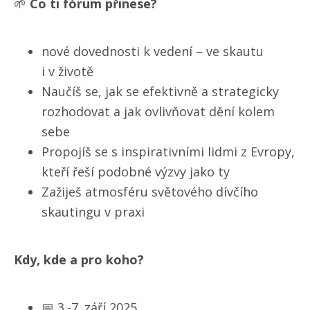
🌱
Co ti fórum přinese?
nové dovednosti k vedení – ve skautu
i v životě
Naučíš se, jak se efektivně a strategicky
rozhodovat a jak ovlivňovat dění kolem
sebe
Propojíš se s inspirativními lidmi z Evropy,
kteří řeší podobné výzvy jako ty
Zažiješ atmosféru světového dívčího
skautingu v praxi
Kdy, kde a pro koho?
📅 3.-7. září 2025