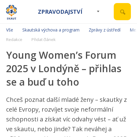
ZPRAVODAJSTVÍ
Vše
Skautská výchova a program
Zprávy z ústředí
Mez
Redakce
Přidat článek
Young Women’s Forum
2025 v Londýně – přihlas
se a buď u toho
Chceš poznat další mladé ženy – skautky z
celé Evropy, rozvíjet svoje neformální
schopnosti a získat víc odvahy vést – ať už
ve skautu, nebo jinde? Tak neváhej a