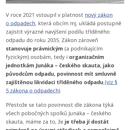
V roce 2021 vstoupil v platnost
nový zákon
o odpadech
, která obcím mj. ukládá postupně
zajistit výrazné navýšení podílu tříděného
odpadu do roku 2035. Zákon zároveň
stanovuje právnickým
(a podnikajícím
fyzickým) osobám, tedy i
organizačním
jednotkám Junáka – českého skauta, jako
původcům odpadu, povinnost mít smluvně
zajištěnou likvidaci tříděného odpadu
(viz
§
5 zákona o odpadech
).
Přestože se tato povinnost dle zákona týká
všech pobočných spolků Junáka – českého
skauta, máme za to, že
je třeba jí dostát