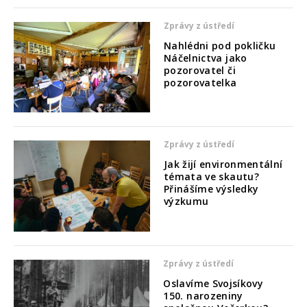
Zprávy z ústředí
Nahlédni pod pokličku
Náčelnictva jako
pozorovatel či
pozorovatelka
Zprávy z ústředí
Jak žijí environmentální
témata ve skautu?
Přinášíme výsledky
výzkumu
Zprávy z ústředí
Oslavíme Svojsíkovy
150. narozeniny