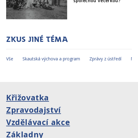
společnou Večerkou?
Zkus jiné téma
Vše
Skautská výchova a program
Zprávy z ústředí
Mez
Křižovatka
Zpravodajství
Vzdělávací akce
Základny