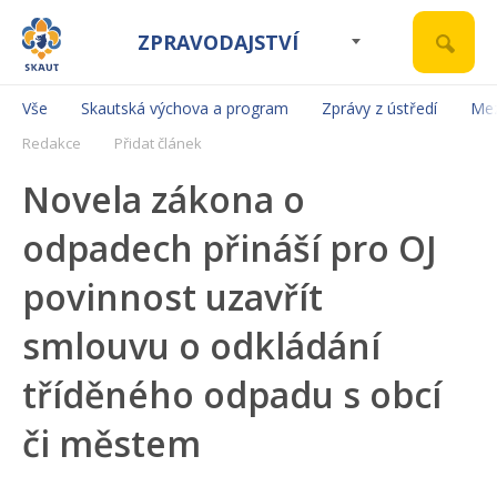
ZPRAVODAJSTVÍ
Vše
Skautská výchova a program
Zprávy z ústředí
Mez
Redakce
Přidat článek
Novela zákona o
odpadech přináší pro OJ
povinnost uzavřít
smlouvu o odkládání
tříděného odpadu s obcí
či městem