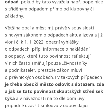
odpad
, pokud by tato vyvážela např. popelnice
s tříděným odpadem přímo od klubovny či
základny.
Většina obcí a měst mj. právě v souvislosti
s novým zákonem o odpadech aktualizovala již
vloni či k 1. 1. 2022 obecní vyhlášky
o odpadech, příp. informace o nakládání
s odpady, které tuto povinnost reflektují.
V nich často zmiňují pouze „živnostníky
a podnikatele“, přestože zákon mluví
o právnických osobách. I v takových případech
je třeba obec či město oslovit s dotazem, zda
a jak se tato povinnost skautských středisek
týká
a v návaznosti na to dle domluvy
případně uzavřít smlouvu v odpovídající