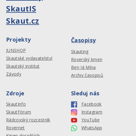
SkautIS
Skaut.cz
Projekty
Časopisy
JUNSHOP
Skauting
Skautské vydavatelství
Roverský kmen
Skautský institut
Ben Já Mína
Závody
Archiv časopisů
Zdroje
Sleduj nás
SkautInfo
Facebook
SkautFórum
Instagram
Rádcovský rozcestník
YouTube
Rovernet
WhatsApp
Kmen dospělých