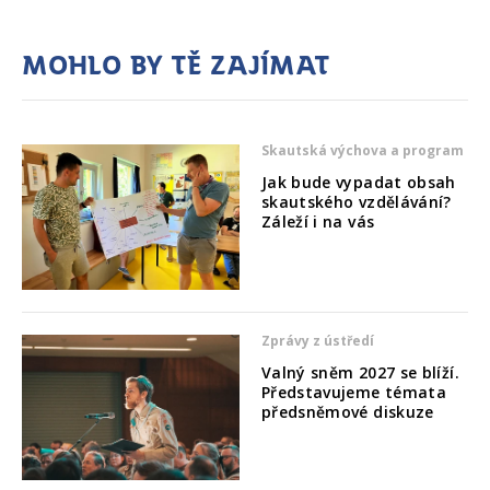
Mohlo by tě zajímat
Skautská výchova a program
Jak bude vypadat obsah
skautského vzdělávání?
Záleží i na vás
Zprávy z ústředí
Valný sněm 2027 se blíží.
Představujeme témata
předsněmové diskuze