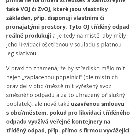
primárně na úrovni středisek a samozřejmě
také
VOJ či ZvOJ, které jsou vlastníky
základen, příp. disponují vlastními či
pronajatými prostory. Tyto OJ tříděný odpad
reálně produkují
a je tedy na místě, aby měly
jeho likvidaci ošetřenou v souladu s platnou
legislativou.
V praxi to znamená, že by středisko mělo mít
nejen „zaplacenou popelnici“ (dle místních
pravidel v obci/​městě mít vyřešený svoz
směsného odpadu a za to uhrazený příslušný
poplatek), ale nově také
uzavřenou smlouvu
s obcí/městem, pokud pro likvidaci tříděného
odpadu využívá veřejné kontejnery na
tříděný odpad, příp. přímo s firmou vyvážející