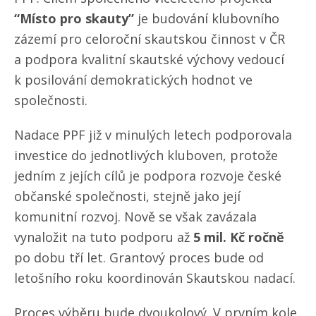
“Místo pro skauty”
je budování klubovního
zázemí pro celoroční skautskou činnost v ČR
a podpora kvalitní skautské výchovy vedoucí
k posilování demokratických hodnot ve
společnosti.
Nadace PPF již v minulých letech podporovala
investice do jednotlivých kluboven, protože
jedním z jejích cílů je podpora rozvoje české
občanské společnosti, stejně jako její
komunitní rozvoj. Nově se však zavázala
vynaložit na tuto podporu až
5 mil. Kč ročně
po dobu tří let. Grantový proces bude od
letošního roku koordinován Skautskou nadací.
Proces výběru bude dvoukolový. V prvním kole