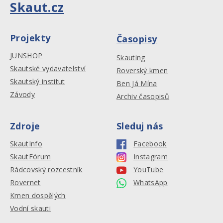
Skaut.cz
Projekty
Časopisy
JUNSHOP
Skauting
Skautské vydavatelství
Roverský kmen
Skautský institut
Ben Já Mína
Závody
Archiv časopisů
Zdroje
Sleduj nás
SkautInfo
Facebook
SkautFórum
Instagram
Rádcovský rozcestník
YouTube
Rovernet
WhatsApp
Kmen dospělých
Vodní skauti