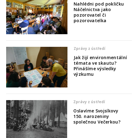
Nahlédni pod pokličku
Náčelnictva jako
pozorovatel či
pozorovatelka
Zprávy z ústředí
Jak žijí environmentální
témata ve skautu?
Přinášíme výsledky
výzkumu
Zprávy z ústředí
Oslavíme Svojsíkovy
150. narozeniny
společnou Večerkou?