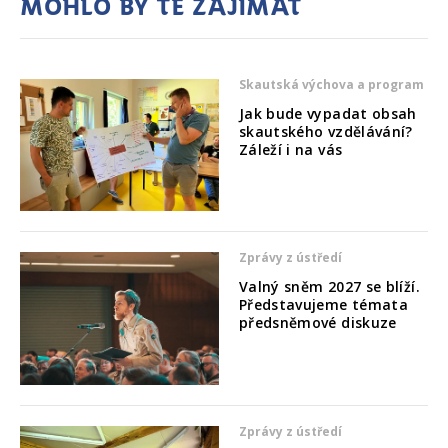
Mohlo by tě zajímat
Skautská výchova a program
Jak bude vypadat obsah
skautského vzdělávání?
Záleží i na vás
Zprávy z ústředí
Valný sněm 2027 se blíží.
Představujeme témata
předsněmové diskuze
Zprávy z ústředí