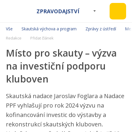
ZPRAVODAJSTVÍ
Vše
Skautská výchova a program
Zprávy z ústředí
Mez
Redakce
Přidat článek
Místo pro skauty – výzva
na investiční podporu
kluboven
Skautská nadace Jaroslav Foglara a Nadace
PPF vyhlašují pro rok 2024 výzvu na
kofinancování investic do výstavby a
rekonstrukcí skautských kluboven.