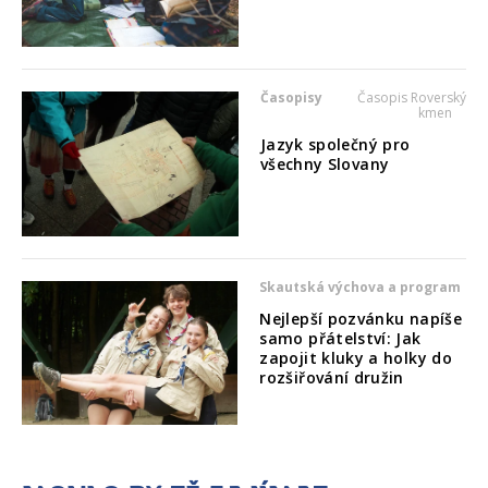
Časopisy
Časopis Roverský
kmen
Jazyk společný pro
všechny Slovany
Skautská výchova a program
Nejlepší pozvánku napíše
samo přátelství: Jak
zapojit kluky a holky do
rozšiřování družin