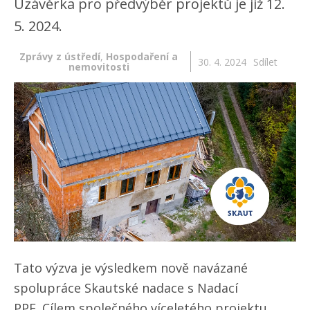
Uzávěrka pro předvýběr projektů je již 12.
5. 2024.
Zprávy z ústředí
,
Hospodaření a
30. 4. 2024
Sdílet
nemovitosti
Tato výzva je výsledkem nově navázané
spolupráce Skautské nadace s Nadací
PPF. Cílem společného víceletého projektu