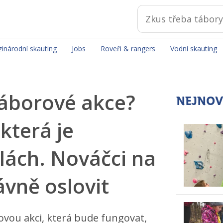
inárodní skauting
Jobs
Roveři & rangers
Vodní skauting
náborové akce?
NEJNOV
která je
ilách. Nováčci na
rávně oslovit
ovou akci, která bude fungovat,