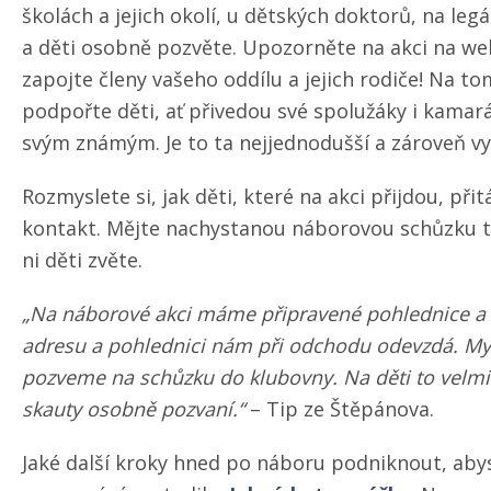
školách a jejich okolí, u dětských doktorů, na legá
a děti osobně pozvěte. Upozorněte na akci na webu
zapojte členy vašeho oddílu a jejich rodiče! Na to
podpořte děti, ať přivedou své spolužáky i kamarád
svým známým. Je to ta nejjednodušší a zároveň vy
Rozmyslete si, jak děti, které na akci přijdou, při
kontakt. Mějte nachystanou náborovou schůzku tř
ni děti zvěte.
„Na náborové akci máme připravené pohlednice a k
adresu a pohlednici nám při odchodu odevzdá. My
pozveme na schůzku do klubovny. Na děti to velmi
skauty osobně pozvaní.“
– Tip ze Štěpánova.
Jaké další kroky hned po náboru podniknout, abys