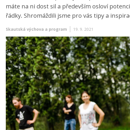
máte na ni dost sil a především osloví potenci
řádky. Shromáždili jsme pro vás tipy a inspirac
Skautská výchova a program
19. 9. 2021