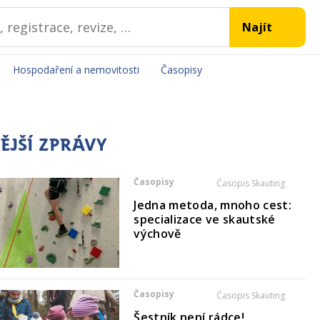
Hospodaření a nemovitosti
Časopisy
ĚJŠÍ ZPRÁVY
Časopisy
Časopis Skauting
Jedna metoda, mnoho cest:
specializace ve skautské
výchově
Časopisy
Časopis Skauting
Šestník není rádce!