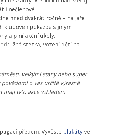
y i neskauty. V Policích nad Metují
át i nečlenové.
edne hned dvakrát ročně – na jaře
ch kluboven pokaždé s jiným
y a plní akční úkoly.
rodružná stezka, vození dětí na
náměstí, velkými stany nebo super
u povědomí o vás určitě výrazně
ekt mají tyto akce vzhledem
opagací předem. Vyvěste
plakáty
ve