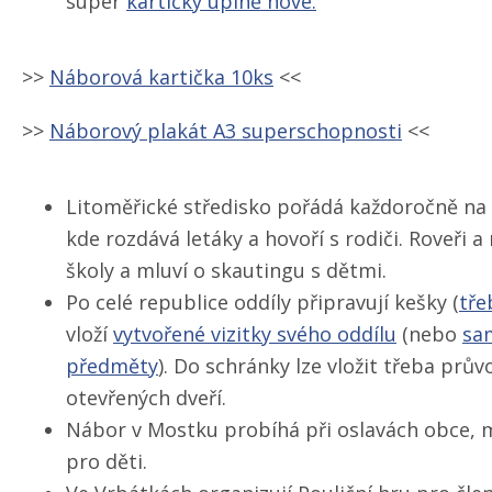
super
kartičky úplně nové.
>>
Náborová kartička 10ks
<<
>>
Náborový plakát A3 superschopnosti
<<
Litoměřické středisko pořádá každoročně na k
kde rozdává letáky a hovoří s rodiči. Roveři a
školy a mluví o skautingu s dětmi.
Po celé republice oddíly připravují kešky (
tře
vloží
vytvořené vizitky svého oddílu
(nebo
sa
předměty
). Do schránky lze vložit třeba prů
otevřených dveří.
Nábor v Mostku probíhá při oslavách obce, 
pro děti.