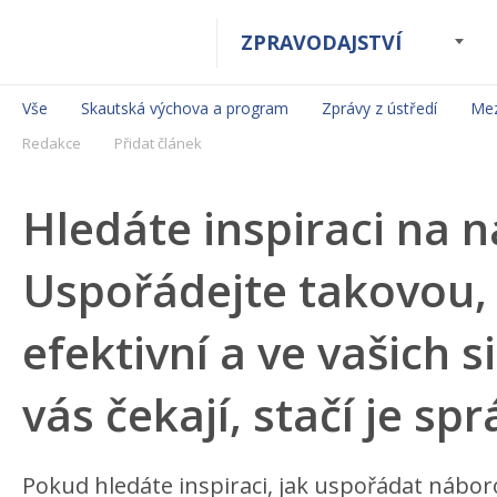
ZPRAVODAJSTVÍ
Vše
Skautská výchova a program
Zprávy z ústředí
Mez
Redakce
Přidat článek
Hledáte inspiraci na 
Uspořádejte takovou, 
efektivní a ve vašich s
vás čekají, stačí je sp
Pokud hledáte inspiraci, jak uspořádat nábor