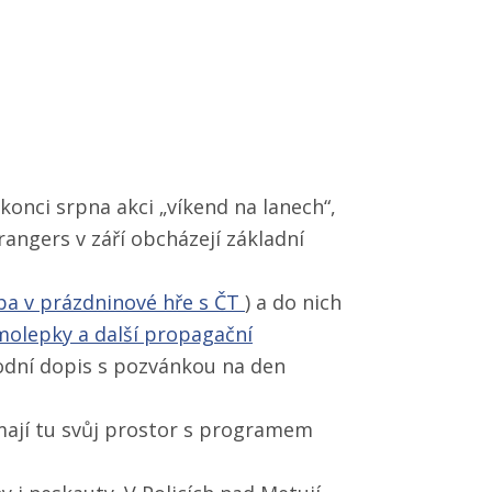
onci srpna akci „víkend na lanech“,
 rangers v září obcházejí základní
ba v prázdninové hře s ČT
) a do nich
molepky a další propagační
vodní dopis s pozvánkou na den
mají tu svůj prostor s programem