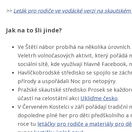
>>
Leták pro rodiče ve vodácké verzi na skautské
Jak na to šli jinde?
Ve Štětí nábor probíhá na několika úrovních.
Veletrh volnočasových aktivit, který pořádá
sociální sítě, kde využívají hlavně Facebook, 
Havlíčkobrodské středisko se spojilo se zác
přírody a uspořádali Noc pro netopýry.
Pražské skautské středisko Prosek se každoro
účastí na celostátní akci
Ukliďme česko
.
V Červeném Kostelci v září pořádají tradiční
dopoledne plné her pro děti předškolního a 
roce tu
letáčky pro rodiče a materiály pro dě