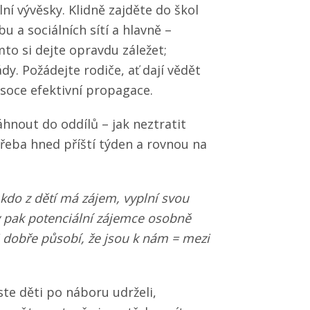
lní vývěsky. Klidně zajděte do škol
 a sociálních sítí a hlavně –
mto si dejte opravdu záležet;
y. Požádejte rodiče, ať dají vědět
soce efektivní propagace.
táhnout do oddílů – jak neztratit
eba hned příští týden a rovnou na
do z dětí má zájem, vyplní svou
 pak potenciální zájemce osobně
 dobře působí, že jsou k nám = mezi
te děti po náboru udrželi,