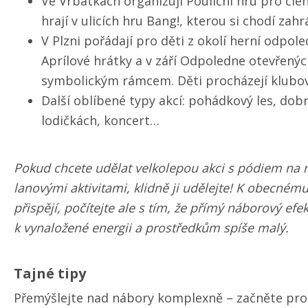
Ve Vrbátkách organizují Pouliční hru pro člen
hrají v ulicích hru Bang!, kterou si chodí zahr
V Plzni pořádají pro děti z okolí herní odpol
Aprílové hrátky a v září Odpoledne otevřený
symbolickým rámcem. Děti procházejí klubovn
Další oblíbené typy akcí: pohádkový les, dob
lodičkách, koncert…
Pokud chcete udělat velkolepou akci s pódiem na 
lanovými aktivitami, klidně ji udělejte! K obecném
přispějí, počítejte ale s tím, že přímý náborový ef
k vynaložené energii a prostředkům spíše malý.
Tajné tipy
Přemýšlejte nad nábory komplexně – začněte pr