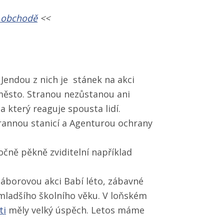
m obchodě
<<
 Jendou z nich je stánek na akci
 město. Stranou nezůstanou ani
na který reaguje spousta lidí.
hrannou stanicí a Agenturou ochrany
čně pěkně zviditelní například
 náborovou akci Babí léto, zábavné
mladšího školního věku. V loňském
ti
měly velký úspěch. Letos máme