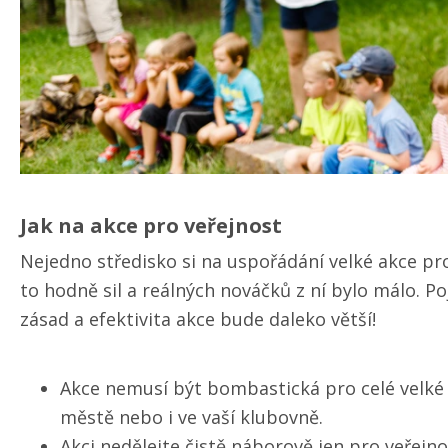
Jak na akce pro veřejnost
Nejedno středisko si na uspořádání velké akce pro
to hodně sil a reálných nováčků z ní bylo málo. Poj
zásad a efektivita akce bude daleko větší!
Akce nemusí být bombastická pro celé velké 
městě nebo i ve vaší klubovně.
Akci nedělejte čistě náborově jen pro veřejn