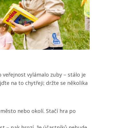
 veřejnost vylámalo zuby – stálo je
ďte na to chytřeji; držte se několika
město nebo okolí. Stačí hra po
ost – pak hrozí, že účastníků nebude