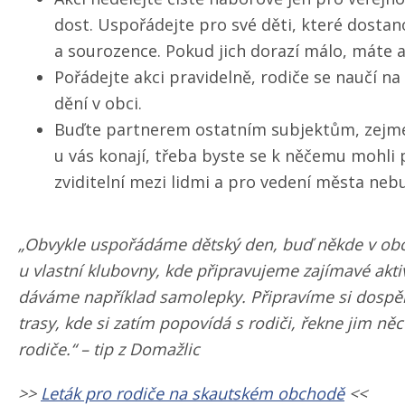
dost. Uspořádejte pro své děti, které dost
a sourozence. Pokud jich dorazí málo, máte a
Pořádejte akci pravidelně, rodiče se naučí na
dění v obci.
Buďte partnerem ostatním subjektům, zejména 
u vás konají, třeba byste se k něčemu mohli p
zviditelní mezi lidmi a pro vedení města nebu
„Obvykle uspořádáme dětský den, buď někde v obci 
u vlastní klubovny, kde připravujeme zajímavé akti
dáváme například samolepky. Připravíme si dospěl
trasy, kde si zatím popovídá s rodiči, řekne jim ně
rodiče.“ – tip z Domažlic
>>
Leták pro rodiče na skautském obchodě
<<