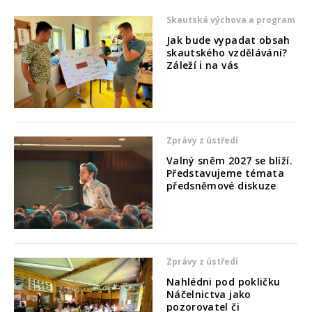
Skautská výchova a program
Jak bude vypadat obsah
skautského vzdělávání?
Záleží i na vás
Zprávy z ústředí
Valný sněm 2027 se blíží.
Představujeme témata
předsněmové diskuze
Zprávy z ústředí
Nahlédni pod pokličku
Náčelnictva jako
pozorovatel či