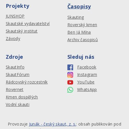
Projekty
Časopisy
JUNSHOP
Skauting
Skautské vydavatelství
Roverský kmen
Skautský institut
Ben Já Mína
Závody
Archiv časopisů
Zdroje
Sleduj nás
SkautInfo
Facebook
SkautFórum
Instagram
Rádcovský rozcestník
YouTube
Rovernet
WhatsApp
Kmen dospělých
Vodní skauti
Provozuje
Junák - český skaut, z. s.
: obsah publikován pod