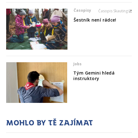
Časopisy
Časopis Skauting
Šestník není rádce!
Jobs
Tým Gemini hledá
instruktory
Mohlo by tě zajímat