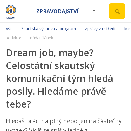
ZPRAVODAJSTVÍ
Vše
Skautská výchova a program
Zprávy z ústředí
Mez
Redakce
Přidat článek
Dream job, maybe?
Celostátní skautský
komunikační tým hledá
posily. Hledáme právě
tebe?
Hledáš práci na plný nebo jen na částečný
úvazek? Vidíš se spíš v jedné z