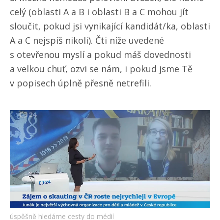
celý (oblasti A a B i oblasti B a C mohou jít
sloučit, pokud jsi vynikající kandidát/​ka, oblasti
A a C nejspíš nikoli). Čti níže uvedené
s otevřenou myslí a pokud máš dovednosti
a velkou chuť, ozvi se nám, i pokud jsme Tě
v popisech úplně přesně netrefili.
úspěšně hledáme cesty do médií