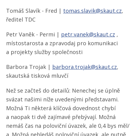
Tomáš Slavík - Fred |
tomas.slavik@skaut.cz
,
ředitel TDC
Petr Vaněk - Permi |
petr.vanek@skaut.cz
,
místostarosta a zpravodaj pro komunikaci
a projekty služby společnosti
Barbora Trojak |
barbora.trojak@skaut.cz
,
skautská tisková mluvčí
Než se začteš do detailů: Nenechej se úplně
svázat našimi níže uvedenými představami.
Možná Ti některá klíčová dovednost chybí
a naopak ti dvě zajímavé přebývají. Možná
nemáš čas na poloviční úvazek, ale 0,4 bys měl/​
a. Možná nehledáš poloviční úvazek, ale nutně