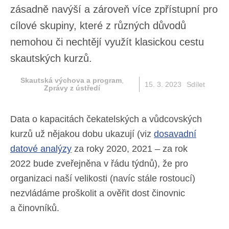
vzdělávání zásadně navýší a zároveň více
zpřístupní pro cílové skupiny, které z
různých důvodů nemohou či nechtějí
využít klasickou cestu skautských kurzů.
Skautská výchova a program
,
15. 3. 2023
Sdílet
Zprávy z ústředí
Data o kapacitách čekatelských a vůdcovských
kurzů už nějakou dobu ukazují (viz
dosavadní
datové analýzy
za roky 2020, 2021 – za rok
2022 bude zveřejněna v řádu týdnů), že pro
organizaci naší velikosti (navíc stále rostoucí)
nezvládáme proškolit a ověřit dost činovnic
a činovníků.