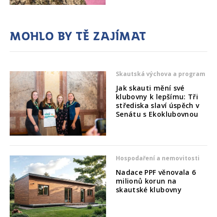
Mohlo by tě zajímat
Skautská výchova a program
Jak skauti mění své
klubovny k lepšímu: Tři
střediska slaví úspěch v
Senátu s Ekoklubovnou
Hospodaření a nemovitosti
Nadace PPF věnovala 6
milionů korun na
skautské klubovny