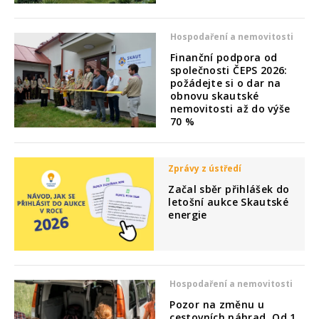
Hospodaření a nemovitosti
Finanční podpora od
společnosti ČEPS 2026:
požádejte si o dar na
obnovu skautské
nemovitosti až do výše
70 %
Zprávy z ústředí
Začal sběr přihlášek do
letošní aukce Skautské
energie
Hospodaření a nemovitosti
Pozor na změnu u
cestovních náhrad. Od 1.