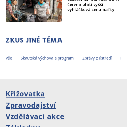
června platí vyšší
vyhlášková cena nafty
Zkus jiné téma
Vše
Skautská výchova a program
Zprávy z ústředí
Mez
Křižovatka
Zpravodajství
Vzdělávací akce