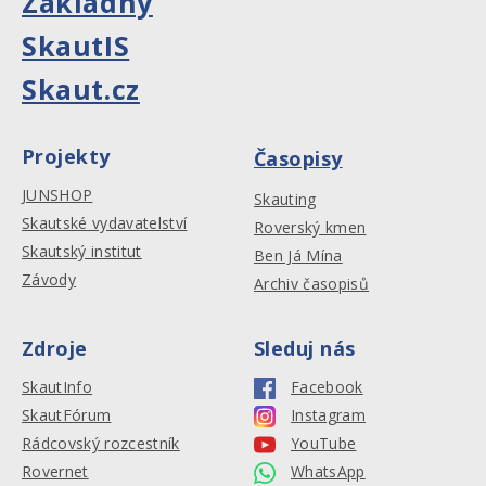
Základny
SkautIS
Skaut.cz
Projekty
Časopisy
JUNSHOP
Skauting
Skautské vydavatelství
Roverský kmen
Skautský institut
Ben Já Mína
Závody
Archiv časopisů
Zdroje
Sleduj nás
SkautInfo
Facebook
SkautFórum
Instagram
Rádcovský rozcestník
YouTube
Rovernet
WhatsApp