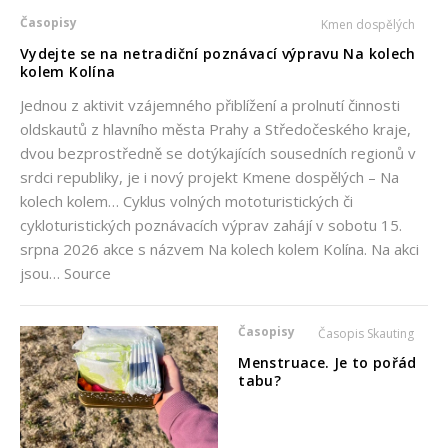
Časopisy
Kmen dospělých
Vydejte se na netradiční poznávací výpravu Na kolech
kolem Kolína
Jednou z aktivit vzájemného přiblížení a prolnutí činnosti
oldskautů z hlavního města Prahy a Středočeského kraje,
dvou bezprostředně se dotýkajících sousedních regionů v
srdci republiky, je i nový projekt Kmene dospělých – Na
kolech kolem… Cyklus volných mototuristických či
cykloturistických poznávacích výprav zahájí v sobotu 15.
srpna 2026 akce s názvem Na kolech kolem Kolína. Na akci
jsou… Source
Časopisy
Časopis Skauting
Menstruace. Je to pořád
tabu?