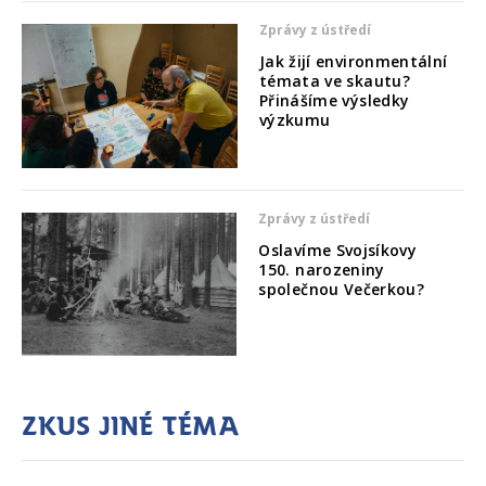
Zprávy z ústředí
Jak žijí environmentální
témata ve skautu?
Přinášíme výsledky
výzkumu
Zprávy z ústředí
Oslavíme Svojsíkovy
150. narozeniny
společnou Večerkou?
Zkus jiné téma