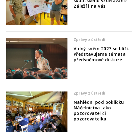
skautského vzdělávání?
Záleží i na vás
Zprávy z ústředí
Valný sněm 2027 se blíží.
Představujeme témata
předsněmové diskuze
Zprávy z ústředí
Nahlédni pod pokličku
Náčelnictva jako
pozorovatel či
pozorovatelka