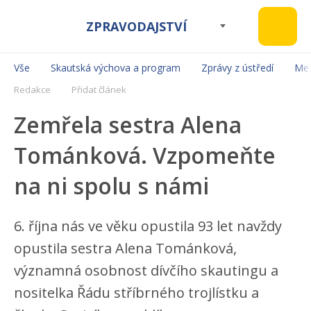
ZPRAVODAJSTVÍ
Vše
Skautská výchova a program
Zprávy z ústředí
Mez
Redakce
Přidat článek
Zemřela sestra Alena
Tománková. Vzpomeňte
na ni spolu s námi
6. října nás ve věku opustila 93 let navždy
opustila sestra Alena Tománková,
významná osobnost dívčího skautingu a
nositelka Řádu stříbrného trojlístku a