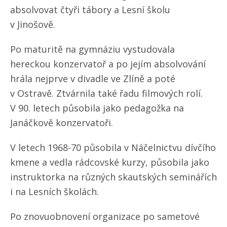
absolvovat čtyři tábory a Lesní školu
v Jinošově.
Po maturitě na gymnáziu vystudovala
hereckou konzervatoř a po jejím absolvování
hrála nejprve v divadle ve Zlíně a poté
v Ostravě. Ztvárnila také řadu filmových rolí.
V 90. letech působila jako pedagožka na
Janáčkově konzervatoři.
V letech 1968-70 působila v Náčelnictvu dívčího
kmene a vedla rádcovské kurzy, působila jako
instruktorka na různých skautských seminářích
i na Lesních školách.
Po znovuobnovení organizace po sametové