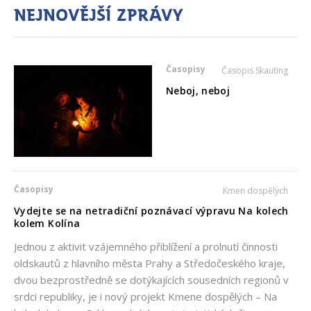
Nejnovější zprávy
Časopisy
Časopis Skauting
Neboj, neboj
Časopisy
Kmen dospělých
Vydejte se na netradiční poznávací výpravu Na kolech
kolem Kolína
Jednou z aktivit vzájemného přiblížení a prolnutí činnosti
oldskautů z hlavního města Prahy a Středočeského kraje,
dvou bezprostředně se dotýkajících sousedních regionů v
srdci republiky, je i nový projekt Kmene dospělých – Na